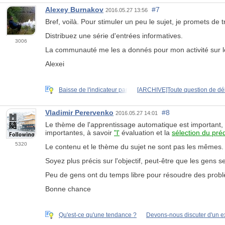
Alexey Burnakov
#7
2016.05.27 13:56
Bref, voilà. Pour stimuler un peu le sujet, je promets de 
Distribuez une série d'entrées informatives.
3006
La communauté me les a donnés pour mon activité sur le
Alexei
Baisse de l'indicateur par
[ARCHIVE]Toute question de dé
Vladimir Perervenko
#8
2016.05.27 14:01
Le thème de l'apprentissage automatique est important,
importantes, à savoir
"l'
évaluation et la
sélection du pré
5320
Le contenu et le thème du sujet ne sont pas les mêmes.
Soyez plus précis sur l'objectif, peut-être que les gens s
Peu de gens ont du temps libre pour résoudre des problèm
Bonne chance
Qu'est-ce qu'une tendance ?
Devons-nous discuter d'un e