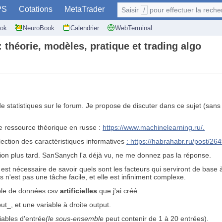
PS
Cotations
MetaTrader
Saisir
/
pour effectuer la recherche: @user
ok
NeuroBook
Calendrier
WebTerminal
 théorie, modèles, pratique et trading algo
e statistiques sur le forum. Je propose de discuter dans ce sujet (sans
ne ressource théorique en russe :
https://www.machinelearning.ru/.
lection des caractéristiques informatives
: https://habrahabr.ru/post/264
ution plus tard. SanSanych l'a déjà vu, ne me donnez pas la réponse.
l est nécessaire de savoir quels sont les facteurs qui serviront de base à
s n'est pas une tâche facile, et elle est infiniment complexe.
mble de données csv
artificielles
que j'ai créé.
t_, et une variable à droite output.
iables d'entrée
(le sous-ensemble
peut contenir de 1 à 20 entrées).