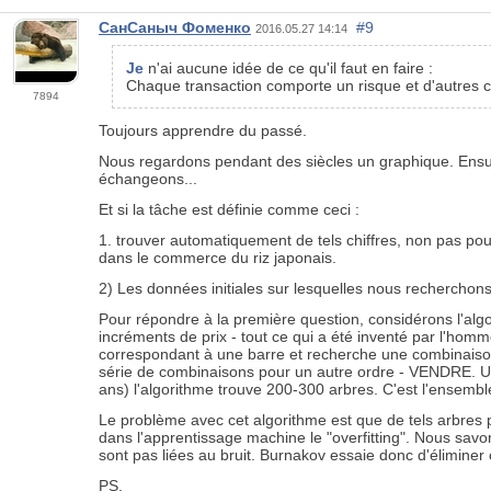
СанСаныч Фоменко
#9
2016.05.27 14:14
Je
n'ai aucune idée de ce qu'il faut en faire :
Chaque transaction comporte un risque et d'autres co
7894
Toujours apprendre du passé.
Nous regardons pendant des siècles un graphique. Ensuit
échangeons...
Et si la tâche est définie comme ceci :
1. trouver automatiquement de tels chiffres, non pas pour
dans le commerce du riz japonais.
2) Les données initiales sur lesquelles nous recherchon
Pour répondre à la première question, considérons l'alg
incréments de prix - tout ce qui a été inventé par l'hom
correspondant à une barre et recherche une combinaison 
série de combinaisons pour un autre ordre - VENDRE. U
ans) l'algorithme trouve 200-300 arbres. C'est l'ensembl
Le problème avec cet algorithme est que de tels arbres pe
dans l'apprentissage machine le "overfitting". Nous savon
sont pas liées au bruit. Burnakov essaie donc d'éliminer c
PS.