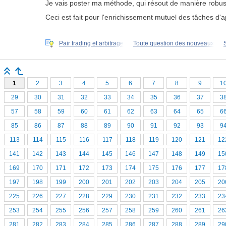
Je vais poster ma méthode, qui résout de manière robuste
Ceci est fait pour l'enrichissement mutuel des tâches d
Pair trading et arbitrage
Toute question des nouveaux
1
2
3
4
5
6
7
8
9
1
29
30
31
32
33
34
35
36
37
3
57
58
59
60
61
62
63
64
65
6
85
86
87
88
89
90
91
92
93
9
113
114
115
116
117
118
119
120
121
12
141
142
143
144
145
146
147
148
149
15
169
170
171
172
173
174
175
176
177
17
197
198
199
200
201
202
203
204
205
20
225
226
227
228
229
230
231
232
233
23
253
254
255
256
257
258
259
260
261
26
281
282
283
284
285
286
287
288
289
29