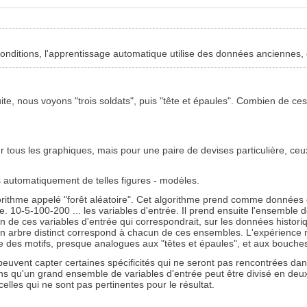
nditions, l'apprentissage automatique utilise des données anciennes, c'
e, nous voyons "trois soldats", puis "tête et épaules". Combien de ces
 tous les graphiques, mais pour une paire de devises particulière, ceux
s automatiquement de telles figures - modèles.
orithme appelé "forêt aléatoire". Cet algorithme prend comme données d
me. 10-5-100-200 ... les variables d'entrée. Il prend ensuite l'ensembl
de ces variables d'entrée qui correspondrait, sur les données historiq
n arbre distinct correspond à chacun de ces ensembles. L'expérience
e des motifs, presque analogues aux "têtes et épaules", et aux bouches
uvent capter certaines spécificités qui ne seront pas rencontrées dans le
s qu'un grand ensemble de variables d'entrée peut être divisé en deux par
elles qui ne sont pas pertinentes pour le résultat.