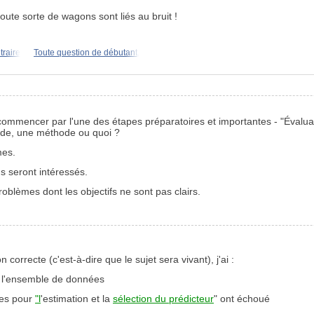
ute sorte de wagons sont liés au bruit !
traire
Toute question de débutant,
ommencer par l'une des étapes préparatoires et importantes - "Évalua
ode, une méthode ou quoi ?
mes.
ns seront intéressés.
blèmes dont les objectifs ne sont pas clairs.
correcte (c'est-à-dire que le sujet sera vivant), j'ai :
er l'ensemble de données
mes pour
"l
'estimation et la
sélection du prédicteur
" ont échoué