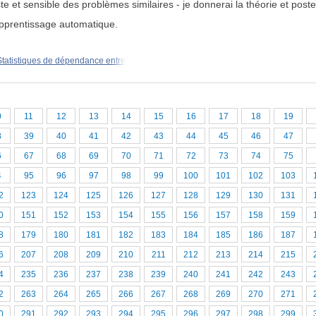
 et sensible des problèmes similaires - je donnerai la théorie et poste
'apprentissage automatique.
Statistiques de dépendance entre
0
11
12
13
14
15
16
17
18
19
8
39
40
41
42
43
44
45
46
47
6
67
68
69
70
71
72
73
74
75
4
95
96
97
98
99
100
101
102
103
2
123
124
125
126
127
128
129
130
131
0
151
152
153
154
155
156
157
158
159
8
179
180
181
182
183
184
185
186
187
6
207
208
209
210
211
212
213
214
215
4
235
236
237
238
239
240
241
242
243
2
263
264
265
266
267
268
269
270
271
0
291
292
293
294
295
296
297
298
299