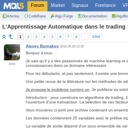
Forum
Market
Signaux
Freelance
V
Articles
CodeBase
Algo Forge
Documentation
AlgoBo
L'Apprentissage Automatique dans le trading :
1
2
3
4
5
6
7
8
...
3399
Alexey Burnakov
2016.05.26 12:32
Bonjour à tous,
Je sais qu'il y a des passionnés de machine learning et d
3006
connaissances dans ce domaine intéressant.
Pour les débutants, et pas seulement, il existe une bon
Une petite revue de la littérature sur les méthodes de sé
Je propose le problème numéro un
. Je publierai sa sol
Introduction : pour construire un algorithme de trading, i
l'ouverture d'une transaction. La sélection de ces facteur
Vous trouverez ci-joint une archive contenant un ense
Les données contiennent 20 variables avec le préfixe inpu
La variable de sortie dépend d'un
sous-ensemble
de var