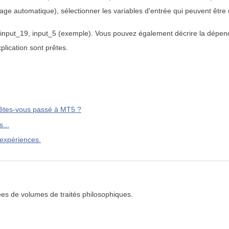
ge automatique), sélectionner les variables d'entrée qui peuvent être uti
2, input_19, input_5 (exemple). Vous pouvez également décrire la dépend
xplication sont prêtes.
 êtes-vous passé à MT5 ?
...
 expériences.
ées de volumes de traités philosophiques.