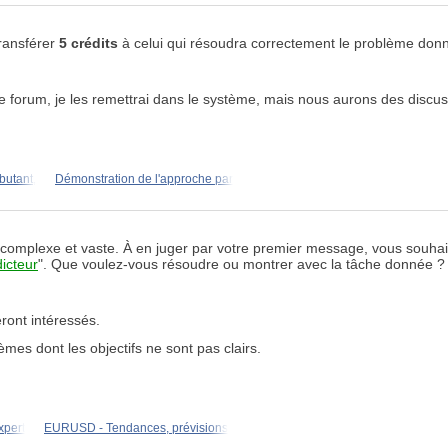
transférer
5 crédits
à celui qui résoudra correctement le problème don
 forum, je les remettrai dans le système, mais nous aurons des discus
butant,
Démonstration de l'approche par
 complexe et vaste. À en juger par votre premier message, vous souhai
dicteur
". Que voulez-vous résoudre ou montrer avec la tâche donnée 
eront intéressés.
es dont les objectifs ne sont pas clairs.
xpert
EURUSD - Tendances, prévisions