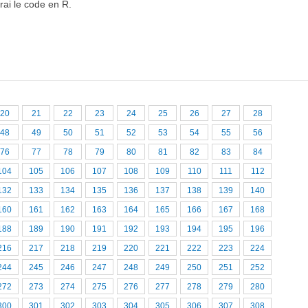
rai le code en R.
20
21
22
23
24
25
26
27
28
48
49
50
51
52
53
54
55
56
76
77
78
79
80
81
82
83
84
104
105
106
107
108
109
110
111
112
132
133
134
135
136
137
138
139
140
160
161
162
163
164
165
166
167
168
188
189
190
191
192
193
194
195
196
216
217
218
219
220
221
222
223
224
244
245
246
247
248
249
250
251
252
272
273
274
275
276
277
278
279
280
300
301
302
303
304
305
306
307
308