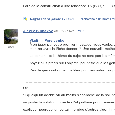
Lors de la construction d'une tendance TS (BUY, SELL) to
Régression bayésienne - Est-ce
Recherche d'un motif arbi
Alexey Burnakov
#10
2016.05.27 14:25
Vladimir Perervenko
:
À en juger par votre premier message, vous voulez c
3006
montrer avec la tâche donnée ? Une nouvelle méth
Le contenu et le thème du sujet ne sont pas les mê
Soyez plus précis sur l'objectif, peut-être que les ge
Peu de gens ont du temps libre pour résoudre des pro
Ok.
Si quelqu'un décide ou au moins s'approche de la solution 
va poster la solution correcte - l'algorithme pour génér
expliquer pourquoi un certain nombre d'autres algorith