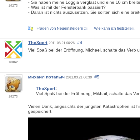
- Sie haben meine Loggia verglast und eine 10 cm breit
19273
- Was ist mit der Fensterbank passiert?
- Daran ist nichts auszusetzen. Sie sollten sich eine br
Fragen von Neueinsteigern zu
Wie kann ich feststellen,
TheXpert
#4
2011.03.21 00:26
Viel Spaß bei der Eröffnung, Michael, schalte das Verb un
18862
михаил потапыч
#5
2011.03.21 00:39
TheXpert
:
Viel Spaß bei der Eröffnung, Mikhail, schalte das Ver
19273
Vielen Dank, angesichts der jüngsten Katastrophen ist h
gespeichert.