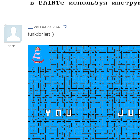
---
#2
2011.03.20 23:56
funktioniert :)
25317