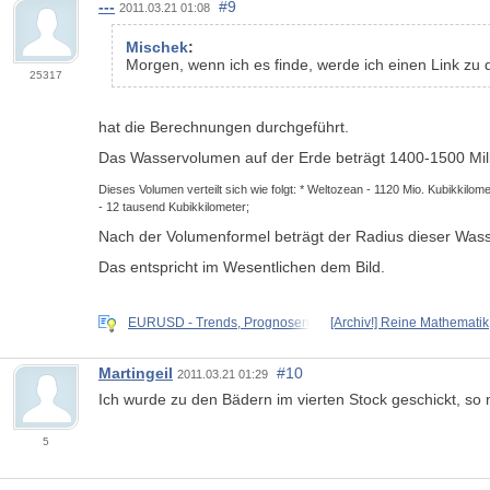
---
#9
2011.03.21 01:08
Mischek
:
Morgen, wenn ich es finde, werde ich einen Link zu
25317
hat die Berechnungen durchgeführt.
Das Wasservolumen auf der Erde beträgt 1400-1500 Mill
Dieses Volumen verteilt sich wie folgt: * Weltozean - 1120 Mio. Kubikkilom
- 12 tausend Kubikkilometer;
Nach der Volumenformel beträgt der Radius dieser Wasse
Das entspricht im Wesentlichen dem Bild.
EURUSD - Trends, Prognosen
[Archiv!] Reine Mathematik
Martingeil
#10
2011.03.21 01:29
Ich wurde zu den Bädern im vierten Stock geschickt, so 
5