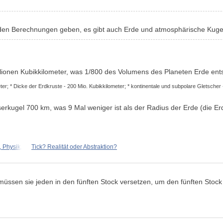
 den Berechnungen geben, es gibt auch Erde und atmosphärische Kugel,
ionen Kubikkilometer, was 1/800 des Volumens des Planeten Erde ents
eter; * Dicke der Erdkruste - 200 Mio. Kubikkilometer; * kontinentale und subpolare Gletscher
rkugel 700 km, was 9 Mal weniger ist als der Radius der Erde (die Er
, Physik,
Tick? Realität oder Abstraktion?
müssen sie jeden in den fünften Stock versetzen, um den fünften Stock