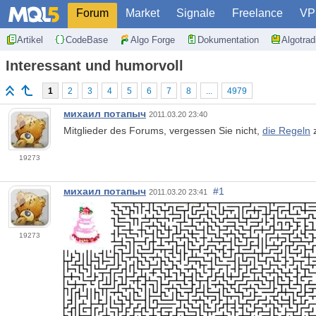
Forum
Market
Signale
Freelance
VP
Artikel
CodeBase
Algo Forge
Dokumentation
Algotra
Interessant und humorvoll
1
2
3
4
5
6
7
8
...
4979
михаил потапыч
2011.03.20 23:40
Mitglieder des Forums, vergessen Sie nicht,
die Regeln
z
19273
михаил потапыч
#1
2011.03.20 23:41
19273