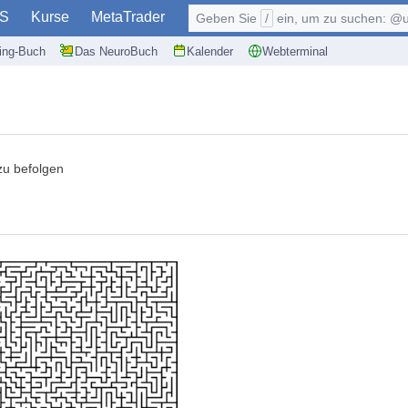
S
Kurse
MetaTrader
Geben Sie
/
ein, um zu suchen: @user, $symb
ding-Buch
Das NeuroBuch
Kalender
Webterminal
u befolgen