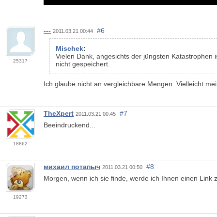
---
#6
2011.03.21 00:44
Mischek
:
Vielen Dank, angesichts der jüngsten Katastrophen i
25317
nicht gespeichert.
Ich glaube nicht an vergleichbare Mengen. Vielleicht mei
TheXpert
#7
2011.03.21 00:45
Beeindruckend...
18862
михаил потапыч
#8
2011.03.21 00:50
Morgen, wenn ich sie finde, werde ich Ihnen einen Link 
19273