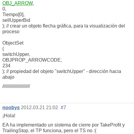
OBJ_ARROW
,
0,
Tiempo[0],
sellUpperBid
); // crear un objeto flecha gráfica, para la visualización del
proceso
ObjectSet
(
switchUpper,
OBJPROP_ARROWCODE,
234
); // propiedad del objeto "switchUpper" - dirección hacia
abajo
///////////////////////
noobys
2012.03.21 21:02
#7
¡Hola!
EA ha implementado un sistema de cierre por TakeProfit y
TrailingStop, el TP funciona, pero el TS no :(