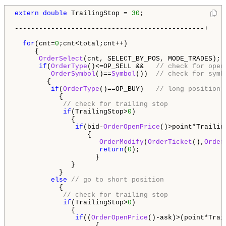
extern
double
 TrailingStop = 
30
;

-----------------------------------------------+

for
(cnt=
0
;cnt<total;cnt++)

     {

OrderSelect
(cnt, SELECT_BY_POS, MODE_TRADES);

if
(
OrderType
()<=OP_SELL &&   
// check for open
OrderSymbol
()==
Symbol
())  
// check for symb
        {

if
(
OrderType
()==OP_BUY)   
// long position 
           {

// check for trailing stop
if
(TrailingStop>
0
)  

              {                 

if
(bid-
OrderOpenPrice
()>point*Trailing
                  {

OrderModify
(
OrderTicket
(),
Order
return
(
0
);

                    }

              }

           }

else
// go to short position
           {

// check for trailing stop
if
(TrailingStop>
0
)  

              {                 

if
((
OrderOpenPrice
()-ask)>(point*Trail
                    {
