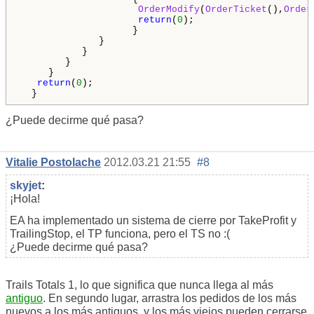
OrderModify
(
OrderTicket
(),
Order
return
(
0
);

                    }

              }

           }

        }

     }

return
(
0
);

  }
¿Puede decirme qué pasa?
Vitalie Postolache
2012.03.21 21:55
#8
skyjet
:
¡Hola!
EA ha implementado un sistema de cierre por TakeProfit y
TrailingStop, el TP funciona, pero el TS no :(
¿Puede decirme qué pasa?
Trails Totals 1, lo que significa que nunca llega al más
antiguo
. En segundo lugar, arrastra los pedidos de los más
nuevos a los más antiguos, y los más viejos pueden cerrarse