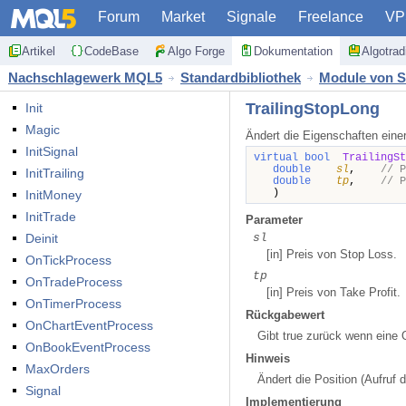
Forum
Market
Signale
Freelance
VP
Artikel
CodeBase
Algo Forge
Dokumentation
Algotra
Nachschlagewerk MQL5
Standardbibliothek
Module von S
TrailingStopLong
Init
Magic
Ändert die Eigenschaften einer
InitSignal
virtual bool
TrailingSt
double
sl
,
// P
InitTrailing
double
tp
,
// P
)
InitMoney
InitTrade
Parameter
Deinit
sl
[in]
Preis von Stop Loss.
OnTickProcess
tp
OnTradeProcess
[in]
Preis von Take Profit.
OnTimerProcess
Rückgabewert
OnChartEventProcess
Gibt true zurück wenn eine O
OnBookEventProcess
Hinweis
MaxOrders
Ändert die Position (Aufruf
Signal
Implementierung