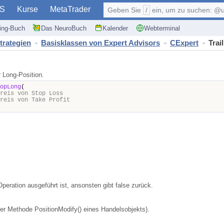
S
Kurse
MetaTrader
Geben Sie
/
ein, um zu suchen: @user, $symb
ding-Buch
Das NeuroBuch
Kalender
Webterminal
trategien
Basisklassen von Expert Advisors
CExpert
Trai
 Long-Position.
opLong
(
reis von Stop Loss
reis von Take Profit
peration ausgeführt ist, ansonsten gibt false zurück.
 der Methode PositionModify() eines Handelsobjekts).