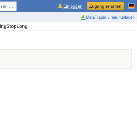
ol, ...
Einloggen
Zugang erhalten
MetaTrader 5 herunterladen
lingStopLong