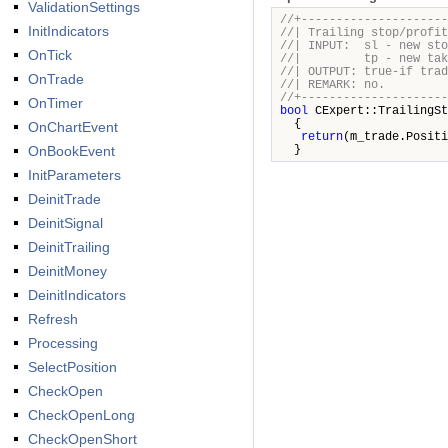
ValidationSettings
//+---------------------
InitIndicators
//| Trailing 
//| INPUT:
OnTick
//| tp - 
//| OUTPUT: true-if tr
OnTrade
//| R
//+---------------------
OnTimer
bool
CExpert::TrailingSt
{
OnChartEvent
return
(m_trade.Positi
OnBookEvent
}
InitParameters
DeinitTrade
DeinitSignal
DeinitTrailing
DeinitMoney
DeinitIndicators
Refresh
Processing
SelectPosition
CheckOpen
CheckOpenLong
CheckOpenShort