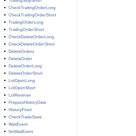
TrailingStopShort
CheckTrailingOrderLong
CheckTrailingOrderShort
TrailingOrderLong
TrailingOrderShort
CheckDeleteOrderLong
CheckDeleteOrderShort
DeleteOrders
DeleteOrder
DeleteOrderLong
DeleteOrderShort
LotOpenLong
LotOpenShort
LotReverse
PrepareHistoryDate
HistoryPoint
CheckTradeState
WaitEvent
NoWaitEvent