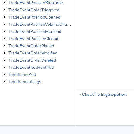
TradeEventPositionStopTake
TradeEventOrderTriggered
TradeEventPositionOpened
TradeEventPositionVolumeChanged
TradeEventPositionModified
TradeEventPositionClosed
TradeEventOrderPlaced
TradeEventOrderModified
TradeEventOrderDeleted
TradeEventNotIdentified
TimeframeAdd
TimeframesFlags
CheckTrailingStopShort