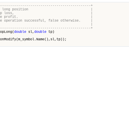
---------------------------------------------+
stop/profit long position |
 sl - new stop loss, |
new take profit. |
ade operation successful, false otherwise. |
EMARK: no. |
---------------------------------------------+
opLong(
double
sl,
double
tp)
onModify(m_symbol.Name(),sl,tp));