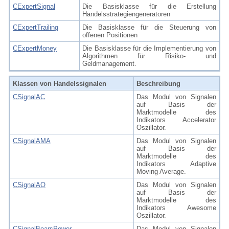
CExpertSignal
Die Basisklasse für die Erstellung
Handelsstrategiengeneratoren
CExpertTrailing
Die Basisklasse für die Steuerung von
offenen Positionen
CExpertMoney
Die Basisklasse für die Implementierung von
Algorithmen für Risiko- und
Geldmanagement.
Klassen von Handelssignalen
Beschreibung
CSignalAC
Das Modul von Signalen
auf Basis der
Marktmodelle des
Indikators Accelerator
Oszillator.
CSignalAMA
Das Modul von Signalen
auf Basis der
Marktmodelle des
Indikators Adaptive
Moving Average.
CSignalAO
Das Modul von Signalen
auf Basis der
Marktmodelle des
Indikators Awesome
Oszillator.
CSignalBearsPower
Das Modul von Signalen