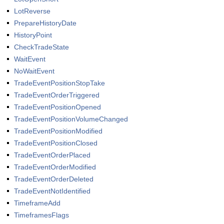
LotReverse
PrepareHistoryDate
HistoryPoint
CheckTradeState
WaitEvent
NoWaitEvent
TradeEventPositionStopTake
TradeEventOrderTriggered
TradeEventPositionOpened
TradeEventPositionVolumeChanged
TradeEventPositionModified
TradeEventPositionClosed
TradeEventOrderPlaced
TradeEventOrderModified
TradeEventOrderDeleted
TradeEventNotIdentified
TimeframeAdd
TimeframesFlags