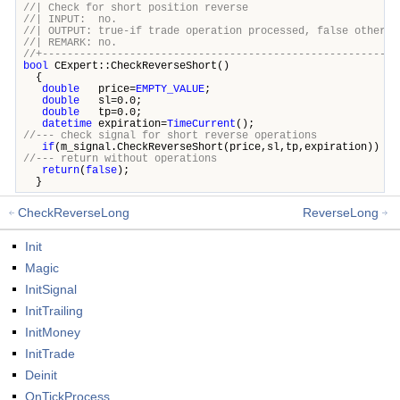
//| Check for short position rev
//| INPUT: no
//| OUTPUT: true-if trade operation processed, false ot
//| REMARK: no
//+---------------------------------------------------------
bool
CExpert::CheckReverseShort()
{
double
price=
EMPTY_VALUE
;
double
sl=0.0;
double
tp=0.0;
datetime
expiration=
TimeCurrent
();
//--- check signal for short reverse operations
if
(m_signal.CheckReverseShort(price,sl,tp,expiration))
re
//--- return without operations
return
(
false
);
}
CheckReverseLong
ReverseLong
Init
Magic
InitSignal
InitTrailing
InitMoney
InitTrade
Deinit
OnTickProcess