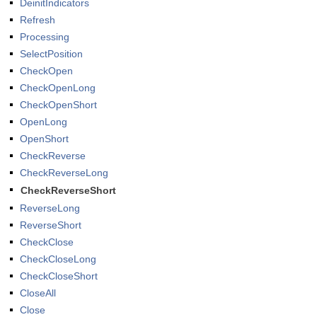
DeinitIndicators
Refresh
Processing
SelectPosition
CheckOpen
CheckOpenLong
CheckOpenShort
OpenLong
OpenShort
CheckReverse
CheckReverseLong
CheckReverseShort
ReverseLong
ReverseShort
CheckClose
CheckCloseLong
CheckCloseShort
CloseAll
Close