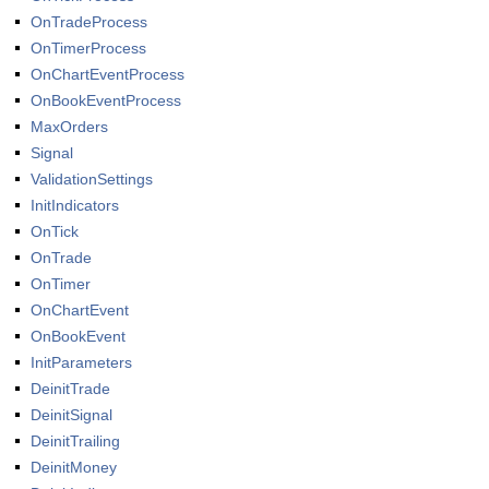
OnTradeProcess
OnTimerProcess
OnChartEventProcess
OnBookEventProcess
MaxOrders
Signal
ValidationSettings
InitIndicators
OnTick
OnTrade
OnTimer
OnChartEvent
OnBookEvent
InitParameters
DeinitTrade
DeinitSignal
DeinitTrailing
DeinitMoney