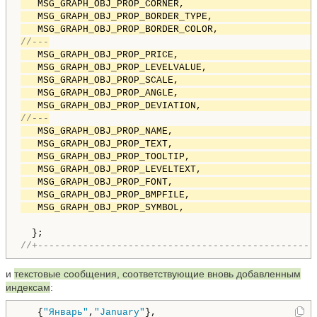
   MSG_GRAPH_OBJ_PROP_CORNER,                       
   MSG_GRAPH_OBJ_PROP_BORDER_TYPE,                  
   MSG_GRAPH_OBJ_PROP_BORDER_COLOR,                 
//---
   MSG_GRAPH_OBJ_PROP_PRICE,                        
   MSG_GRAPH_OBJ_PROP_LEVELVALUE,                   
   MSG_GRAPH_OBJ_PROP_SCALE,                        
   MSG_GRAPH_OBJ_PROP_ANGLE,                        
   MSG_GRAPH_OBJ_PROP_DEVIATION,                    
//---
   MSG_GRAPH_OBJ_PROP_NAME,                         
   MSG_GRAPH_OBJ_PROP_TEXT,                         
   MSG_GRAPH_OBJ_PROP_TOOLTIP,                      
   MSG_GRAPH_OBJ_PROP_LEVELTEXT,                    
   MSG_GRAPH_OBJ_PROP_FONT,                         
   MSG_GRAPH_OBJ_PROP_BMPFILE,                      
   MSG_GRAPH_OBJ_PROP_SYMBOL,                       
//+-------------------------------------------------
и
текстовые сообщения, соответствующие вновь добавленным
индексам
:
   {
"Январь"
,
"January"
},
