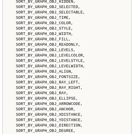
   SORT_BY_GRAPH_OBJ_HIDDEN,                        
   SORT_BY_GRAPH_OBJ_SELECTED,                      
   SORT_BY_GRAPH_OBJ_SELECTABLE,                    
   SORT_BY_GRAPH_OBJ_TIME,                          
   SORT_BY_GRAPH_OBJ_COLOR,                         
   SORT_BY_GRAPH_OBJ_STYLE,                         
   SORT_BY_GRAPH_OBJ_WIDTH,                         
   SORT_BY_GRAPH_OBJ_FILL,                          
   SORT_BY_GRAPH_OBJ_READONLY,                      
   SORT_BY_GRAPH_OBJ_LEVELS,                        
   SORT_BY_GRAPH_OBJ_LEVELCOLOR,                    
   SORT_BY_GRAPH_OBJ_LEVELSTYLE,                    
   SORT_BY_GRAPH_OBJ_LEVELWIDTH,                    
   SORT_BY_GRAPH_OBJ_ALIGN,                         
   SORT_BY_GRAPH_OBJ_FONTSIZE,                      
   SORT_BY_GRAPH_OBJ_RAY_LEFT,                      
   SORT_BY_GRAPH_OBJ_RAY_RIGHT,                     
   SORT_BY_GRAPH_OBJ_RAY,                           
   SORT_BY_GRAPH_OBJ_ELLIPSE,                       
   SORT_BY_GRAPH_OBJ_ARROWCODE,                     
   SORT_BY_GRAPH_OBJ_ANCHOR,                        
   SORT_BY_GRAPH_OBJ_XDISTANCE,                     
   SORT_BY_GRAPH_OBJ_YDISTANCE,                     
   SORT_BY_GRAPH_OBJ_DIRECTION,                     
   SORT_BY_GRAPH_OBJ_DEGREE,                        