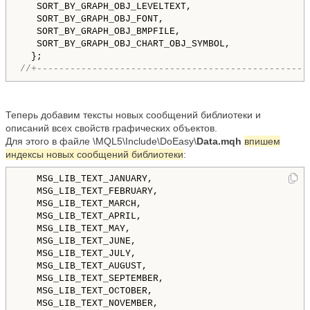
   SORT_BY_GRAPH_OBJ_LEVELTEXT,                     
   SORT_BY_GRAPH_OBJ_FONT,                          
   SORT_BY_GRAPH_OBJ_BMPFILE,                       
   SORT_BY_GRAPH_OBJ_CHART_OBJ_SYMBOL,              
//+-------------------------------------------------
Теперь добавим тексты новых сообщений библиотеки и
описаний всех свойств графических объектов.
Для этого в файле \MQL5\Include\DoEasy\
Data.mqh
впишем
индексы новых сообщений библиотеки
:
   MSG_LIB_TEXT_JANUARY,                            
   MSG_LIB_TEXT_FEBRUARY,                           
   MSG_LIB_TEXT_MARCH,                              
   MSG_LIB_TEXT_APRIL,                              
   MSG_LIB_TEXT_MAY,                                
   MSG_LIB_TEXT_JUNE,                               
   MSG_LIB_TEXT_JULY,                               
   MSG_LIB_TEXT_AUGUST,                             
   MSG_LIB_TEXT_SEPTEMBER,                          
   MSG_LIB_TEXT_OCTOBER,                            
   MSG_LIB_TEXT_NOVEMBER,                           