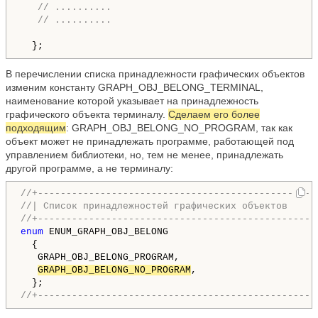
// ..........
// ..........
  };
В перечислении списка принадлежности графических объектов
изменим константу GRAPH_OBJ_BELONG_TERMINAL,
наименование которой указывает на принадлежность
графического объекта терминалу.
Сделаем его более
подходящим
: GRAPH_OBJ_BELONG_NO_PROGRAM, так как
объект может не принадлежать программе, работающей под
управлением библиотеки, но, тем не менее, принадлежать
другой программе, а не терминалу:
//+-------------------------------------------------
//| Список принадлежностей графических объектов     
//+-------------------------------------------------
enum
 ENUM_GRAPH_OBJ_BELONG

  {

   GRAPH_OBJ_BELONG_PROGRAM,                        
GRAPH_OBJ_BELONG_NO_PROGRAM
,                     
//+-------------------------------------------------