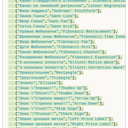
   {
"Канал стандартного отклонения"
,
"Standard Deviat
   {
"Канал на линейной регрессии"
,
"Linear Regression
   {
"Вилы Эндрюса"
,
"Andrews’ Pitchfork"
},

   {
"Линия Ганна"
,
"Gann Line"
},

   {
"Веер Ганна"
,
"Gann Fan"
},

   {
"Сетка Ганна"
,
"Gann Grid"
},

   {
"Уровни Фибоначчи"
,
"Fibonacci Retracement"
},

   {
"Временные зоны Фибоначчи"
,
"Fibonacci Time Zones
   {
"Веер Фибоначчи"
,
"Fibonacci Fan"
},

   {
"Дуги Фибоначчи"
,
"Fibonacci Arcs"
},

   {
"Канал Фибоначчи"
,
"Fibonacci Channel"
},

   {
"Расширение Фибоначчи"
,
"Fibonacci Expansion"
},

   {
"5-волновка Эллиотта"
,
"Elliott Motive Wave"
},

   {
"3-волновка Эллиотта"
,
"Elliott Correction Wave"
},
   {
"Прямоугольник"
,
"Rectangle"
},

   {
"Треугольник"
,
"Triangle"
},

   {
"Эллипс"
,
"Ellipse"
},

   {
"Знак \"Хорошо\""
,
"Thumbs Up"
},

   {
"Знак \"Плохо\""
,
"Thumbs Down"
},

   {
"Знак \"Стрелка вверх\""
,
"Arrow Up"
},

   {
"Знак \"Стрелка вниз\""
,
"Arrow Down"
},

   {
"Знак \"Стоп\""
,
"Stop Sign"
},

   {
"Знак \"Птичка\""
,
"Check Sign"
},

   {
"Левая ценовая метка"
,
"Left Price Label"
},

   {
"Правая ценовая метка"
,
"Right Price Label"
},
