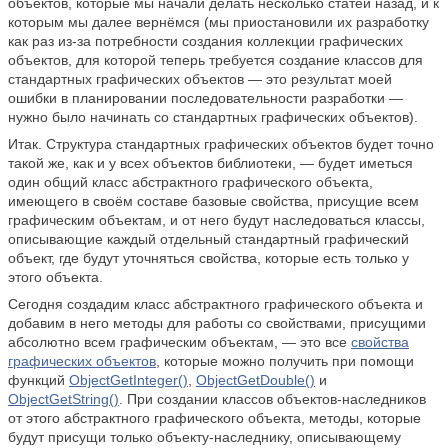
объектов, которые мы начали делать несколько статей назад, и к
которым мы далее вернёмся (мы приостановили их разработку
как раз из-за потребности создания коллекции графических
объектов, для которой теперь требуется создание классов для
стандартных графических объектов — это результат моей
ошибки в планировании последовательности разработки —
нужно было начинать со стандартных графических объектов).
Итак. Структура стандартных графических объектов будет точно
такой же, как и у всех объектов библиотеки, — будет иметься
один общий класс абстрактного графического объекта,
имеющего в своём составе базовые свойства, присущие всем
графическим объектам, и от него будут наследоваться классы,
описывающие каждый отдельный стандартный графический
объект, где будут уточняться свойства, которые есть только у
этого объекта.
Сегодня создадим класс абстрактного графического объекта и
добавим в него методы для работы со свойствами, присущими
абсолютно всем графическим объектам, — это все
свойства
графических объектов
, которые можно получить при помощи
функций
ObjectGetInteger()
,
ObjectGetDouble()
и
ObjectGetString()
. При создании классов объектов-наследников
от этого абстрактного графического объекта, методы, которые
будут присущи только объекту-наследнику, описывающему