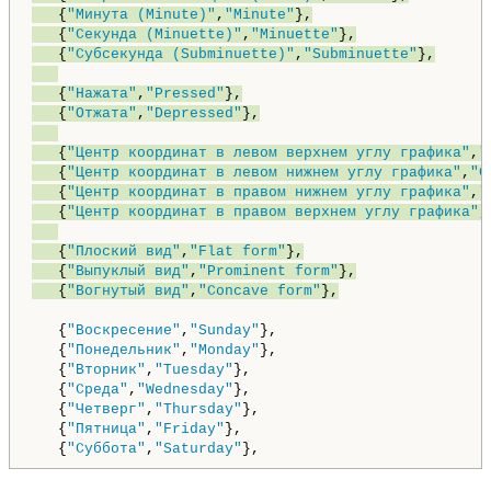
   {
"Минута (Minute)"
,
"Minute"
},

   {
"Секунда (Minuette)"
,
"Minuette"
},

   {
"Субсекунда (Subminuette)"
,
"Subminuette"
},

   {
"Нажата"
,
"Pressed"
},

   {
"Отжата"
,
"Depressed"
},

   {
"Центр координат в левом верхнем углу графика"
,
"
   {
"Центр координат в левом нижнем углу графика"
,
"C
   {
"Центр координат в правом нижнем углу графика"
,
"
   {
"Центр координат в правом верхнем углу графика"
,
   {
"Плоский вид"
,
"Flat form"
},

   {
"Выпуклый вид"
,
"Prominent form"
},

   {
"Вогнутый вид"
,
"Concave form"
},
   {
"Воскресение"
,
"Sunday"
},

   {
"Понедельник"
,
"Monday"
},

   {
"Вторник"
,
"Tuesday"
},

   {
"Среда"
,
"Wednesday"
},

   {
"Четверг"
,
"Thursday"
},

   {
"Пятница"
,
"Friday"
},

   {
"Суббота"
,
"Saturday"