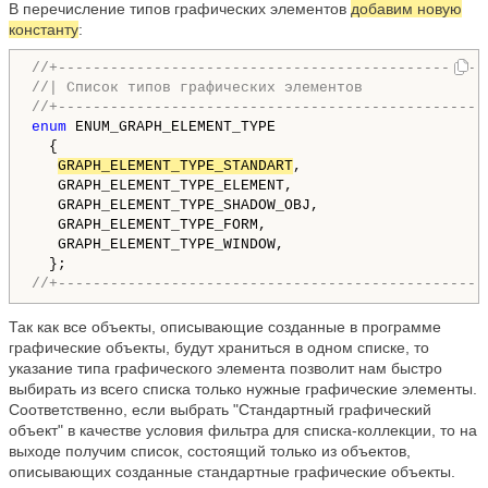
В перечисление типов графических элементов
добавим новую
константу
:
//+-------------------------------------------------
//| Список типов графических элементов              
//+-------------------------------------------------
enum
 ENUM_GRAPH_ELEMENT_TYPE

  {

GRAPH_ELEMENT_TYPE_STANDART
,                     
   GRAPH_ELEMENT_TYPE_ELEMENT,                      
   GRAPH_ELEMENT_TYPE_SHADOW_OBJ,                   
   GRAPH_ELEMENT_TYPE_FORM,                         
   GRAPH_ELEMENT_TYPE_WINDOW,                       
//+-------------------------------------------------
Так как все объекты, описывающие созданные в программе
графические объекты, будут храниться в одном списке, то
указание типа графического элемента позволит нам быстро
выбирать из всего списка только нужные графические элементы.
Соответственно, если выбрать "Стандартный графический
объект" в качестве условия фильтра для списка-коллекции, то на
выходе получим список, состоящий только из объектов,
описывающих созданные стандартные графические объекты.