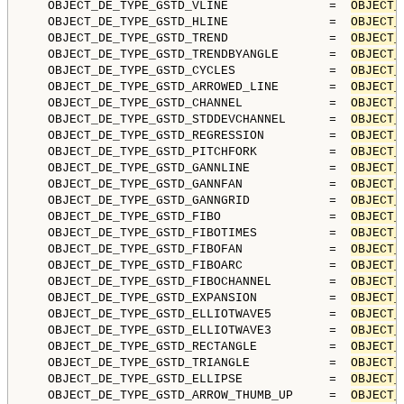
   OBJECT_DE_TYPE_GSTD_VLINE              =  
OBJECT_
   OBJECT_DE_TYPE_GSTD_HLINE              =  
OBJECT_
   OBJECT_DE_TYPE_GSTD_TREND              =  
OBJECT_
   OBJECT_DE_TYPE_GSTD_TRENDBYANGLE       =  
OBJECT_
   OBJECT_DE_TYPE_GSTD_CYCLES             =  
OBJECT_
   OBJECT_DE_TYPE_GSTD_ARROWED_LINE       =  
OBJECT_
   OBJECT_DE_TYPE_GSTD_CHANNEL            =  
OBJECT_
   OBJECT_DE_TYPE_GSTD_STDDEVCHANNEL      =  
OBJECT_
   OBJECT_DE_TYPE_GSTD_REGRESSION         =  
OBJECT_
   OBJECT_DE_TYPE_GSTD_PITCHFORK          =  
OBJECT_
   OBJECT_DE_TYPE_GSTD_GANNLINE           =  
OBJECT_
   OBJECT_DE_TYPE_GSTD_GANNFAN            =  
OBJECT_
   OBJECT_DE_TYPE_GSTD_GANNGRID           =  
OBJECT_
   OBJECT_DE_TYPE_GSTD_FIBO               =  
OBJECT_
   OBJECT_DE_TYPE_GSTD_FIBOTIMES          =  
OBJECT_
   OBJECT_DE_TYPE_GSTD_FIBOFAN            =  
OBJECT_
   OBJECT_DE_TYPE_GSTD_FIBOARC            =  
OBJECT_
   OBJECT_DE_TYPE_GSTD_FIBOCHANNEL        =  
OBJECT_
   OBJECT_DE_TYPE_GSTD_EXPANSION          =  
OBJECT_
   OBJECT_DE_TYPE_GSTD_ELLIOTWAVE5        =  
OBJECT_
   OBJECT_DE_TYPE_GSTD_ELLIOTWAVE3        =  
OBJECT_
   OBJECT_DE_TYPE_GSTD_RECTANGLE          =  
OBJECT_
   OBJECT_DE_TYPE_GSTD_TRIANGLE           =  
OBJECT_
   OBJECT_DE_TYPE_GSTD_ELLIPSE            =  
OBJECT_
   OBJECT_DE_TYPE_GSTD_ARROW_THUMB_UP     =  
OBJECT_