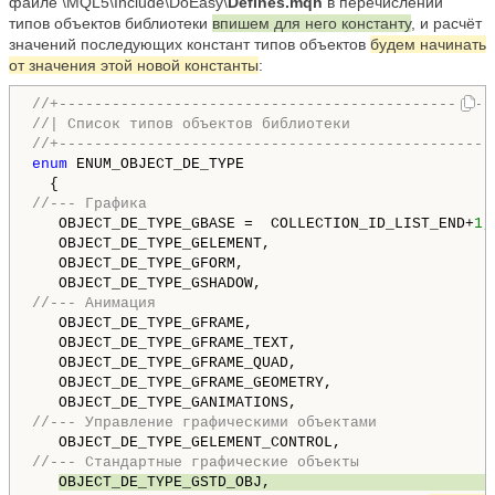
файле \MQL5\Include\DoEasy\
Defines.mqh
в перечислении
типов объектов библиотеки
впишем для него константу
, и расчёт
значений последующих констант типов объектов
будем начинать
от значения этой новой константы
:
//+-------------------------------------------------
//| Список типов объектов библиотеки                
//+-------------------------------------------------
enum
 ENUM_OBJECT_DE_TYPE

//--- Графика
   OBJECT_DE_TYPE_GBASE =  COLLECTION_ID_LIST_END+
1
,
   OBJECT_DE_TYPE_GELEMENT,                         
   OBJECT_DE_TYPE_GFORM,                            
   OBJECT_DE_TYPE_GSHADOW,                          
//--- Анимация
   OBJECT_DE_TYPE_GFRAME,                           
   OBJECT_DE_TYPE_GFRAME_TEXT,                      
   OBJECT_DE_TYPE_GFRAME_QUAD,                      
   OBJECT_DE_TYPE_GFRAME_GEOMETRY,                  
   OBJECT_DE_TYPE_GANIMATIONS,                      
//--- Управление графическими объектами
   OBJECT_DE_TYPE_GELEMENT_CONTROL,                 
//--- Стандартные графические объекты
OBJECT_DE_TYPE_GSTD_OBJ,                         