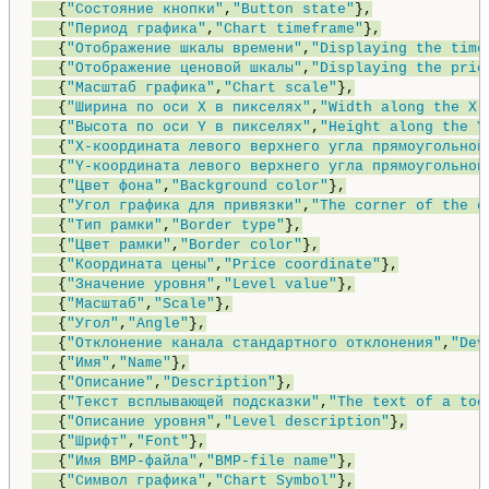
   {
"Состояние кнопки"
,
"Button state"
},

   {
"Период графика"
,
"Chart timeframe"
},

   {
"Отображение шкалы времени"
,
"Displaying the time
   {
"Отображение ценовой шкалы"
,
"Displaying the pric
   {
"Масштаб графика"
,
"Chart scale"
},

   {
"Ширина по оси X в пикселях"
,
"Width along the X 
   {
"Высота по оси Y в пикселях"
,
"Height along the Y
   {
"X-координата левого верхнего угла прямоугольной
   {
"Y-координата левого верхнего угла прямоугольной
   {
"Цвет фона"
,
"Background color"
},

   {
"Угол графика для привязки"
,
"The corner of the c
   {
"Тип рамки"
,
"Border type"
},

   {
"Цвет рамки"
,
"Border color"
},

   {
"Координата цены"
,
"Price coordinate"
},

   {
"Значение уровня"
,
"Level value"
},

   {
"Масштаб"
,
"Scale"
},

   {
"Угол"
,
"Angle"
},

   {
"Отклонение канала стандартного отклонения"
,
"Dev
   {
"Имя"
,
"Name"
},

   {
"Описание"
,
"Description"
},

   {
"Текст всплывающей подсказки"
,
"The text of a too
   {
"Описание уровня"
,
"Level description"
},

   {
"Шрифт"
,
"Font"
},

   {
"Имя BMP-файла"
,
"BMP-file name"
},

   {
"Символ графика"
,
"Chart Symbol"
},