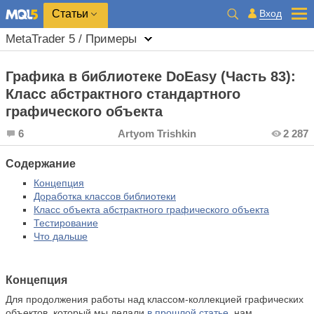
Вход
Статьи
MetaTrader 5 / Примеры
Графика в библиотеке DoEasy (Часть 83):
Класс абстрактного стандартного
графического объекта
6
Artyom Trishkin
2 287
Содержание
Концепция
Доработка классов библиотеки
Класс объекта абстрактного графического объекта
Тестирование
Что дальше
Концепция
Для продолжения работы над классом-коллекцией графических
объектов, который мы делали
в прошлой статье
, нам