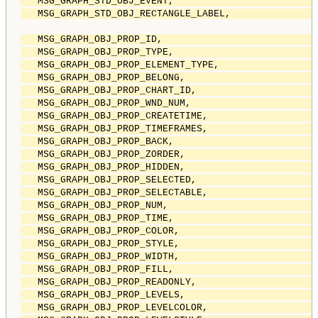
   MSG_GRAPH_STD_OBJ_EVENT,                         
   MSG_GRAPH_STD_OBJ_RECTANGLE_LABEL,               
   MSG_GRAPH_OBJ_PROP_ID,                           
   MSG_GRAPH_OBJ_PROP_TYPE,                         
   MSG_GRAPH_OBJ_PROP_ELEMENT_TYPE,                 
   MSG_GRAPH_OBJ_PROP_BELONG,                       
   MSG_GRAPH_OBJ_PROP_CHART_ID,                     
   MSG_GRAPH_OBJ_PROP_WND_NUM,                      
   MSG_GRAPH_OBJ_PROP_CREATETIME,                   
   MSG_GRAPH_OBJ_PROP_TIMEFRAMES,                   
   MSG_GRAPH_OBJ_PROP_BACK,                         
   MSG_GRAPH_OBJ_PROP_ZORDER,                       
   MSG_GRAPH_OBJ_PROP_HIDDEN,                       
   MSG_GRAPH_OBJ_PROP_SELECTED,                     
   MSG_GRAPH_OBJ_PROP_SELECTABLE,                   
   MSG_GRAPH_OBJ_PROP_NUM,                          
   MSG_GRAPH_OBJ_PROP_TIME,                         
   MSG_GRAPH_OBJ_PROP_COLOR,                        
   MSG_GRAPH_OBJ_PROP_STYLE,                        
   MSG_GRAPH_OBJ_PROP_WIDTH,                        
   MSG_GRAPH_OBJ_PROP_FILL,                         
   MSG_GRAPH_OBJ_PROP_READONLY,                     
   MSG_GRAPH_OBJ_PROP_LEVELS,                       
   MSG_GRAPH_OBJ_PROP_LEVELCOLOR,                   