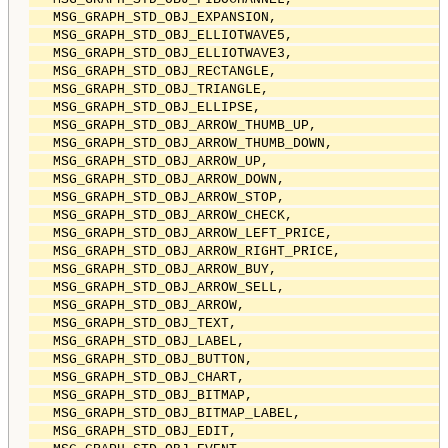
   MSG_GRAPH_STD_OBJ_EXPANSION,                     
   MSG_GRAPH_STD_OBJ_ELLIOTWAVE5,                   
   MSG_GRAPH_STD_OBJ_ELLIOTWAVE3,                   
   MSG_GRAPH_STD_OBJ_RECTANGLE,                     
   MSG_GRAPH_STD_OBJ_TRIANGLE,                      
   MSG_GRAPH_STD_OBJ_ELLIPSE,                       
   MSG_GRAPH_STD_OBJ_ARROW_THUMB_UP,                
   MSG_GRAPH_STD_OBJ_ARROW_THUMB_DOWN,              
   MSG_GRAPH_STD_OBJ_ARROW_UP,                      
   MSG_GRAPH_STD_OBJ_ARROW_DOWN,                    
   MSG_GRAPH_STD_OBJ_ARROW_STOP,                    
   MSG_GRAPH_STD_OBJ_ARROW_CHECK,                   
   MSG_GRAPH_STD_OBJ_ARROW_LEFT_PRICE,              
   MSG_GRAPH_STD_OBJ_ARROW_RIGHT_PRICE,             
   MSG_GRAPH_STD_OBJ_ARROW_BUY,                     
   MSG_GRAPH_STD_OBJ_ARROW_SELL,                    
   MSG_GRAPH_STD_OBJ_ARROW,                         
   MSG_GRAPH_STD_OBJ_TEXT,                          
   MSG_GRAPH_STD_OBJ_LABEL,                         
   MSG_GRAPH_STD_OBJ_BUTTON,                        
   MSG_GRAPH_STD_OBJ_CHART,                         
   MSG_GRAPH_STD_OBJ_BITMAP,                        
   MSG_GRAPH_STD_OBJ_BITMAP_LABEL,                  
   MSG_GRAPH_STD_OBJ_EDIT,                          