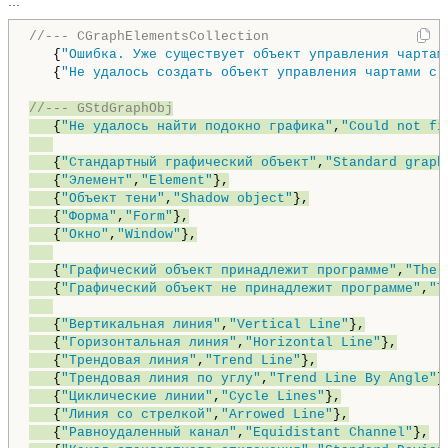
...
//--- CGraphElementsCollection
   {
"Ошибка. Уже существует объект управления чартам
   {
"Не удалось создать объект управления чартами с 
//--- GStdGraphObj
   {
"Не удалось найти подокно графика"
,
"Could not fi
   {
"Стандартный графический объект"
,
"Standard graph
   {
"Элемент"
,
"Element"
},

   {
"Объект тени"
,
"Shadow object"
},

   {
"Форма"
,
"Form"
},

   {
"Окно"
,
"Window"
},

   {
"Графический объект принадлежит программе"
,
"The 
   {
"Графический объект не принадлежит программе"
,
"T
   {
"Вертикальная линия"
,
"Vertical Line"
},

   {
"Горизонтальная линия"
,
"Horizontal Line"
},

   {
"Трендовая линия"
,
"Trend Line"
},

   {
"Трендовая линия по углу"
,
"Trend Line By Angle"
},
   {
"Циклические линии"
,
"Cycle Lines"
},

   {
"Линия со стрелкой"
,
"Arrowed Line"
},

   {
"Равноудаленный канал"
,
"Equidistant Channel"
},
