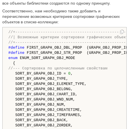
все объекты библиотеки создаются по одному принципу.
Соответственно, нам необходимо также добавить и
перечисление возможных критериев сортировки графических
объектов в списке-коллекции:
//+-------------------------------------------------
//| Возможные критерии сортировки графических объект
//+-------------------------------------------------
#define 
#define 
enum
 ENUM_SORT_GRAPH_OBJ_MODE

//--- Сортировка по целочисленным свойствам
   SORT_BY_GRAPH_OBJ_ID = 
0
,                        
   SORT_BY_GRAPH_OBJ_TYPE,                          
   SORT_BY_GRAPH_OBJ_ELEMENT_TYPE,                  
   SORT_BY_GRAPH_OBJ_BELONG,                        
   SORT_BY_GRAPH_OBJ_CHART_ID,                      
   SORT_BY_GRAPH_OBJ_WND_NUM,                       
   SORT_BY_GRAPH_OBJ_NUM,                           
   SORT_BY_GRAPH_OBJ_CREATETIME,                    
   SORT_BY_GRAPH_OBJ_TIMEFRAMES,                    
   SORT_BY_GRAPH_OBJ_BACK,                          
   SORT_BY_GRAPH_OBJ_ZORDER,                        