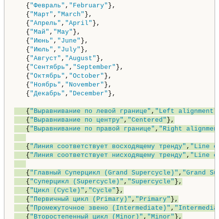
   {
"Февраль"
,
"February"
},

   {
"Март"
,
"March"
},

   {
"Апрель"
,
"April"
},

   {
"Май"
,
"May"
},

   {
"Июнь"
,
"June"
},

   {
"Июль"
,
"July"
},

   {
"Август"
,
"August"
},

   {
"Сентябрь"
,
"September"
},

   {
"Октябрь"
,
"October"
},

   {
"Ноябрь"
,
"November"
},

   {
"Декабрь"
,
"December"
},

   {
"Выравнивание по левой границе"
,
"Left alignment"
   {
"Выравнивание по центру"
,
"Centered"
},

   {
"Выравнивание по правой границе"
,
"Right alignmen
   {
"Линия соответствует восходящему тренду"
,
"Line c
   {
"Линия соответствует нисходящему тренду"
,
"Line c
   {
"Главный Суперцикл (Grand Supercycle)"
,
"Grand Su
   {
"Суперцикл (Supercycle)"
,
"Supercycle"
},

   {
"Цикл (Cycle)"
,
"Cycle"
},

   {
"Первичный цикл (Primary)"
,
"Primary"
},

   {
"Промежуточное звено (Intermediate)"
,
"Intermedia
   {
"Второстепенный цикл (Minor)"
,
"Minor"
},
