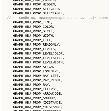
   GRAPH_OBJ_PROP_ZORDER,                           
   GRAPH_OBJ_PROP_HIDDEN,                           
   GRAPH_OBJ_PROP_SELECTED,                         
   GRAPH_OBJ_PROP_SELECTABLE,                       
//--- Свойства, принадлежащие различным графическим 
   GRAPH_OBJ_PROP_TIME,                             
   GRAPH_OBJ_PROP_COLOR,                            
   GRAPH_OBJ_PROP_STYLE,                            
   GRAPH_OBJ_PROP_WIDTH,                            
   GRAPH_OBJ_PROP_FILL,                             
   GRAPH_OBJ_PROP_READONLY,                         
   GRAPH_OBJ_PROP_LEVELS,                           
   GRAPH_OBJ_PROP_LEVELCOLOR,                       
   GRAPH_OBJ_PROP_LEVELSTYLE,                       
   GRAPH_OBJ_PROP_LEVELWIDTH,                       
   GRAPH_OBJ_PROP_ALIGN,                            
   GRAPH_OBJ_PROP_FONTSIZE,                         
   GRAPH_OBJ_PROP_RAY_LEFT,                         
   GRAPH_OBJ_PROP_RAY_RIGHT,                        
   GRAPH_OBJ_PROP_RAY,                              
   GRAPH_OBJ_PROP_ELLIPSE,                          
   GRAPH_OBJ_PROP_ARROWCODE,                        
   GRAPH_OBJ_PROP_ANCHOR,                           
   GRAPH_OBJ_PROP_XDISTANCE,                        
   GRAPH_OBJ_PROP_YDISTANCE,                        