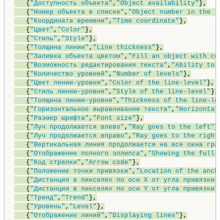
   {
"Доступность объекта"
,
"Object availability"
},

   {
"Номер объекта в списке"
,
"Object number in the l
   {
"Координата времени"
,
"Time coordinate"
},

   {
"Цвет"
,
"Color"
},

   {
"Стиль"
,
"Style"
},

   {
"Толщина линии"
,
"Line thickness"
},

   {
"Заливка объекта цветом"
,
"Fill an object with co
   {
"Возможность редактирования текста"
,
"Ability to 
   {
"Количество уровней"
,
"Number of levels"
},

   {
"Цвет линии-уровня"
,
"Color of the line-level"
},

   {
"Стиль линии-уровня"
,
"Style of the line-level"
},

   {
"Толщина линии-уровня"
,
"Thickness of the line-le
   {
"Горизонтальное выравнивание текста"
,
"Horizontal
   {
"Размер шрифта"
,
"Font size"
},

   {
"Луч продолжается влево"
,
"Ray goes to the left"
},
   {
"Луч продолжается вправо"
,
"Ray goes to the right
   {
"Вертикальная линия продолжается на все окна гра
   {
"Отображение полного эллипса"
,
"Showing the full 
   {
"Код стрелки"
,
"Arrow code"
},

   {
"Положение точки привязки"
,
"Location of the anch
   {
"Дистанция в пикселях по оси X от угла привязки"
   {
"Дистанция в пикселях по оси Y от угла привязки"
   {
"Тренд"
,
"Trend"
},

   {
"Уровень"
,
"Level"
},

   {
"Отображение линий"
,
"Displaying lines"
},
