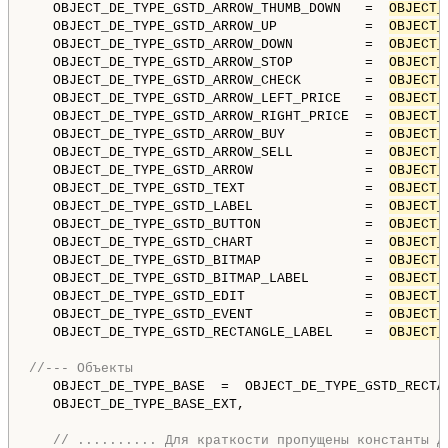
   OBJECT_DE_TYPE_GSTD_ARROW_THUMB_DOWN   =  
OBJECT_
   OBJECT_DE_TYPE_GSTD_ARROW_UP           =  
OBJECT_
   OBJECT_DE_TYPE_GSTD_ARROW_DOWN         =  
OBJECT_
   OBJECT_DE_TYPE_GSTD_ARROW_STOP         =  
OBJECT_
   OBJECT_DE_TYPE_GSTD_ARROW_CHECK        =  
OBJECT_
   OBJECT_DE_TYPE_GSTD_ARROW_LEFT_PRICE   =  
OBJECT_
   OBJECT_DE_TYPE_GSTD_ARROW_RIGHT_PRICE  =  
OBJECT_
   OBJECT_DE_TYPE_GSTD_ARROW_BUY          =  
OBJECT_
   OBJECT_DE_TYPE_GSTD_ARROW_SELL         =  
OBJECT_
   OBJECT_DE_TYPE_GSTD_ARROW              =  
OBJECT_
   OBJECT_DE_TYPE_GSTD_TEXT               =  
OBJECT_
   OBJECT_DE_TYPE_GSTD_LABEL              =  
OBJECT_
   OBJECT_DE_TYPE_GSTD_BUTTON             =  
OBJECT_
   OBJECT_DE_TYPE_GSTD_CHART              =  
OBJECT_
   OBJECT_DE_TYPE_GSTD_BITMAP             =  
OBJECT_
   OBJECT_DE_TYPE_GSTD_BITMAP_LABEL       =  
OBJECT_
   OBJECT_DE_TYPE_GSTD_EDIT               =  
OBJECT_
   OBJECT_DE_TYPE_GSTD_EVENT              =  
OBJECT_
   OBJECT_DE_TYPE_GSTD_RECTANGLE_LABEL    =  
OBJECT_
//--- Объекты
   OBJECT_DE_TYPE_BASE  =  OBJECT_DE_TYPE_GSTD_RECTA
   OBJECT_DE_TYPE_BASE_EXT,                         
// .......... Для краткости пропущены константы д