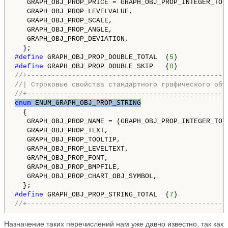
   GRAPH_OBJ_PROP_PRICE = GRAPH_OBJ_PROP_INTEGER_TOT
   GRAPH_OBJ_PROP_LEVELVALUE,                       
   GRAPH_OBJ_PROP_SCALE,                            
   GRAPH_OBJ_PROP_ANGLE,                            
   GRAPH_OBJ_PROP_DEVIATION,                        
#define 
GRAPH_OBJ_PROP_DOUBLE_TOTAL  (
5
)            
#define 
GRAPH_OBJ_PROP_DOUBLE_SKIP   (
0
)            
//+-------------------------------------------------
//| Строковые свойства стандартного графического объ
//+-------------------------------------------------
enum
 ENUM_GRAPH_OBJ_PROP_STRING
  {

   GRAPH_OBJ_PROP_NAME = (GRAPH_OBJ_PROP_INTEGER_TOT
   GRAPH_OBJ_PROP_TEXT,                             
   GRAPH_OBJ_PROP_TOOLTIP,                          
   GRAPH_OBJ_PROP_LEVELTEXT,                        
   GRAPH_OBJ_PROP_FONT,                             
   GRAPH_OBJ_PROP_BMPFILE,                          
   GRAPH_OBJ_PROP_CHART_OBJ_SYMBOL,                 
#define 
GRAPH_OBJ_PROP_STRING_TOTAL  (
7
)            
//+-------------------------------------------------
Назначение таких перечислений нам уже давно известно, так как