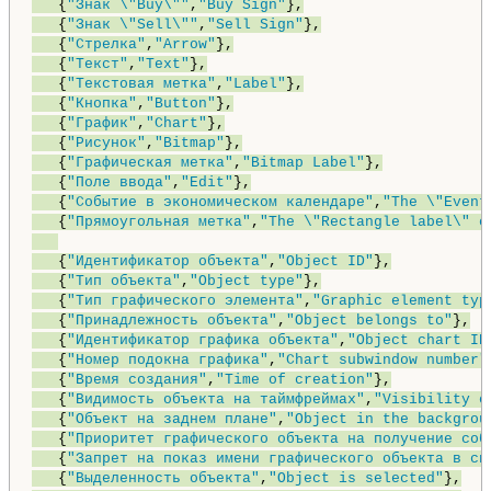
   {
"Знак \"Buy\""
,
"Buy Sign"
},

   {
"Знак \"Sell\""
,
"Sell Sign"
},

   {
"Стрелка"
,
"Arrow"
},

   {
"Текст"
,
"Text"
},

   {
"Текстовая метка"
,
"Label"
},

   {
"Кнопка"
,
"Button"
},

   {
"График"
,
"Chart"
},

   {
"Рисунок"
,
"Bitmap"
},

   {
"Графическая метка"
,
"Bitmap Label"
},

   {
"Поле ввода"
,
"Edit"
},

   {
"Событие в экономическом календаре"
,
"The \"Event
   {
"Прямоугольная метка"
,
"The \"Rectangle label\" o
   {
"Идентификатор объекта"
,
"Object ID"
},

   {
"Тип объекта"
,
"Object type"
},

   {
"Тип графического элемента"
,
"Graphic element typ
   {
"Принадлежность объекта"
,
"Object belongs to"
},

   {
"Идентификатор графика объекта"
,
"Object chart ID
   {
"Номер подокна графика"
,
"Chart subwindow number"
   {
"Время создания"
,
"Time of creation"
},

   {
"Видимость объекта на таймфреймах"
,
"Visibility o
   {
"Объект на заднем плане"
,
"Object in the backgrou
   {
"Приоритет графического объекта на получение соб
   {
"Запрет на показ имени графического объекта в сп
   {
"Выделенность объекта"
,
"Object is selected"
},
