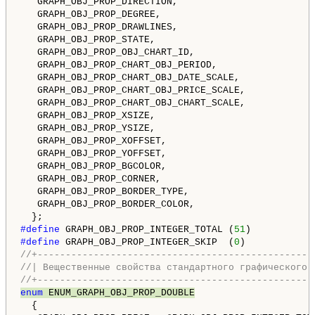
   GRAPH_OBJ_PROP_DIRECTION,                        
   GRAPH_OBJ_PROP_DEGREE,                           
   GRAPH_OBJ_PROP_DRAWLINES,                        
   GRAPH_OBJ_PROP_STATE,                            
   GRAPH_OBJ_PROP_OBJ_CHART_ID,                     
   GRAPH_OBJ_PROP_CHART_OBJ_PERIOD,                 
   GRAPH_OBJ_PROP_CHART_OBJ_DATE_SCALE,             
   GRAPH_OBJ_PROP_CHART_OBJ_PRICE_SCALE,            
   GRAPH_OBJ_PROP_CHART_OBJ_CHART_SCALE,            
   GRAPH_OBJ_PROP_XSIZE,                            
   GRAPH_OBJ_PROP_YSIZE,                            
   GRAPH_OBJ_PROP_XOFFSET,                          
   GRAPH_OBJ_PROP_YOFFSET,                          
   GRAPH_OBJ_PROP_BGCOLOR,                          
   GRAPH_OBJ_PROP_CORNER,                           
   GRAPH_OBJ_PROP_BORDER_TYPE,                      
   GRAPH_OBJ_PROP_BORDER_COLOR,                     
#define 
GRAPH_OBJ_PROP_INTEGER_TOTAL (
51
)           
#define 
GRAPH_OBJ_PROP_INTEGER_SKIP  (
0
)            
//+-------------------------------------------------
//| Вещественные свойства стандартного графического 
//+-------------------------------------------------
enum
 ENUM_GRAPH_OBJ_PROP_DOUBLE
  {
