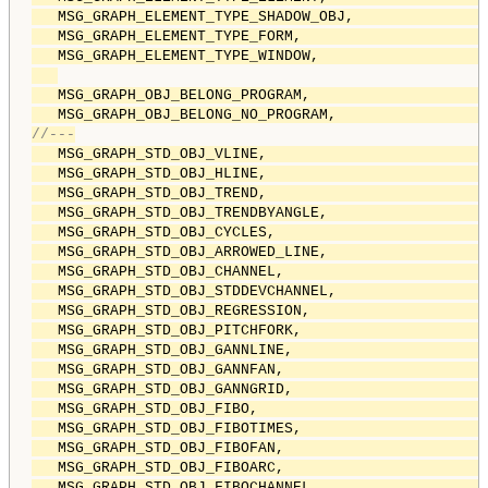
   MSG_GRAPH_ELEMENT_TYPE_SHADOW_OBJ,               
   MSG_GRAPH_ELEMENT_TYPE_FORM,                     
   MSG_GRAPH_ELEMENT_TYPE_WINDOW,                   
   MSG_GRAPH_OBJ_BELONG_PROGRAM,                    
   MSG_GRAPH_OBJ_BELONG_NO_PROGRAM,                 
//---
   MSG_GRAPH_STD_OBJ_VLINE,                         
   MSG_GRAPH_STD_OBJ_HLINE,                         
   MSG_GRAPH_STD_OBJ_TREND,                         
   MSG_GRAPH_STD_OBJ_TRENDBYANGLE,                  
   MSG_GRAPH_STD_OBJ_CYCLES,                        
   MSG_GRAPH_STD_OBJ_ARROWED_LINE,                  
   MSG_GRAPH_STD_OBJ_CHANNEL,                       
   MSG_GRAPH_STD_OBJ_STDDEVCHANNEL,                 
   MSG_GRAPH_STD_OBJ_REGRESSION,                    
   MSG_GRAPH_STD_OBJ_PITCHFORK,                     
   MSG_GRAPH_STD_OBJ_GANNLINE,                      
   MSG_GRAPH_STD_OBJ_GANNFAN,                       
   MSG_GRAPH_STD_OBJ_GANNGRID,                      
   MSG_GRAPH_STD_OBJ_FIBO,                          
   MSG_GRAPH_STD_OBJ_FIBOTIMES,                     
   MSG_GRAPH_STD_OBJ_FIBOFAN,                       
   MSG_GRAPH_STD_OBJ_FIBOARC,                       
   MSG_GRAPH_STD_OBJ_FIBOCHANNEL,                   