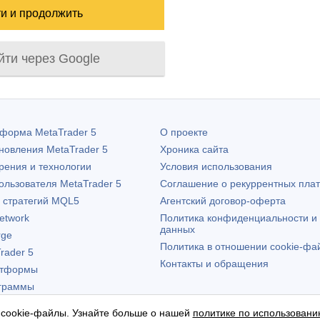
йти через Google
атформа
MetaTrader 5
О проекте
бновления
MetaTrader 5
Хроника сайта
рения и технологии
Условия использования
пользователя
MetaTrader 5
Соглашение о рекуррентных пла
х стратегий MQL5
Агентский договор-оферта
etwork
Политика конфиденциальности и
данных
rge
Политика в отношении cookie-фа
rader 5
Контакты и обращения
атформы
граммы
 cookie-файлы. Узнайте больше о нашей
политике по использовани