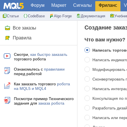
Форум
Маркет
Сигналы
Фриланс
V
Статьи
CodeBase
Algo Forge
Документация
Учебни
Создание зака
Все заказы
Правила
Что вам нужно?
Написать торгов
Смотри,
как быстро заказать
торгового робота
Написать индика
Ознакомьтесь с
правилами
Модифицировать
перед работой
Сконвертировать
Как заказать торгового
робота
на MQL5 и MQL4
Написать интегр
Консультация по 
Посмотри пример Технического
задания для
заказа робота
Разработать диза
Написать или пере