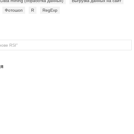
Data mining (обработка данных)
Выгрузка данных на сайт
Фотошоп
R
RegExp
ся