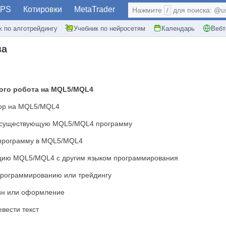
PS
Котировки
MetaTrader
Нажмите
/
для поиска: @use
к по алготрейдингу
Учебник по нейросетям
Календарь
Вебт
за
ого робота на MQL5/MQL4
тор на MQL5/MQL4
 существующую MQL5/MQL4 программу
 программу в MQL5/MQL4
ацию MQL5/MQL4 с другим языком программирования
программированию или трейдингу
йн или оформление
вести текст