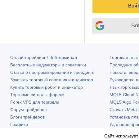
Во
Онлайн трейдинг / Вебтерминал
Торговая пл
Бесплатные индикаторы и советники
Последние о
Статьи о программировании и трейдинге
Новости, внед
Заказать торговый советник и индикатор
Руководство 
Купить торговый робот и индикатор
Язык торговы
Торговые сигналы форекс
MQL5 Cloud N
Forex VPS для торговли
MQL5 Algo Fo
Форум трейдеров
Скачать
MetaT
Блоги трейдеров
Установка пл
Графики
Удаление про
Бесплатные виджеты
Сайт использует