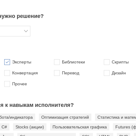
 нужно решение?
Эксперты
Библиотеки
Скрипты
Конвертация
Перевод
Дизайн
Прочее
ия к навыкам исполнителя?
бота/индикатора
Оптимизация стратегий
Статистика и мате
C#
Stocks (акции)
Пользовательская графика
Futures (