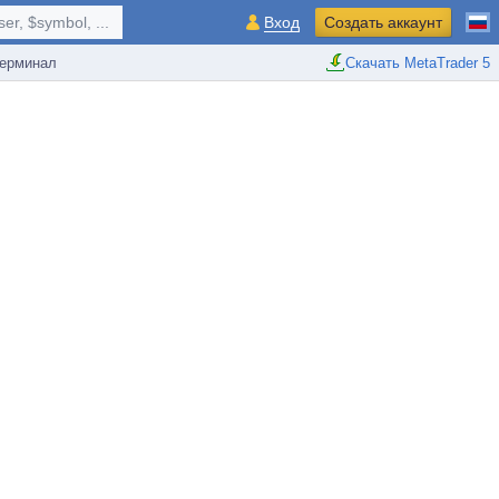
r, $symbol, ...
Вход
Создать аккаунт
ерминал
Скачать MetaTrader 5