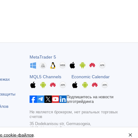
MetaTrader 5
MQL5 Channels
Economic Calendar
тежах
 защиты
Подпишитесь на новости
алготрейдинга
йлов
Не является брокером, нет реальных торговых
счетов
35 Dodekanisou str, Germasogeia,
4043, Limassol, Cyprus
ю cookie-файлов
.
Copyright 2000-2026,
MetaQuotes Ltd