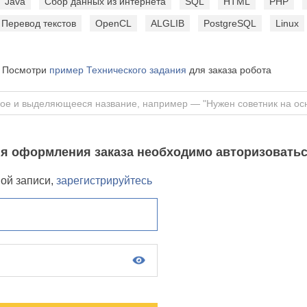
Java
Сбор данных из интернета
SQL
HTML
PHP
Перевод текстов
OpenCL
ALGLIB
PostgreSQL
Linux
Посмотри
пример Технического задания
для заказа робота
я оформления заказа необходимо авторизовать
ной записи,
зарегистрируйтесь