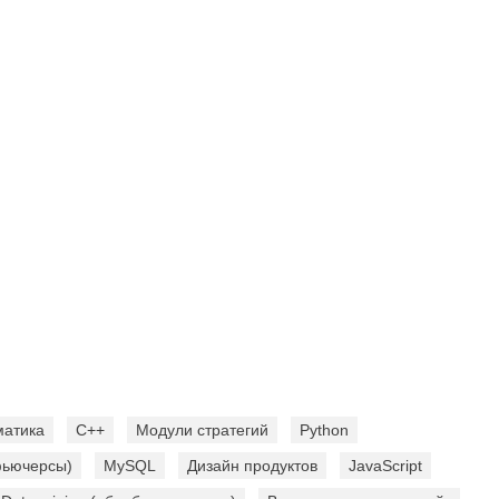
матика
C++
Модули стратегий
Python
фьючерсы)
MySQL
Дизайн продуктов
JavaScript