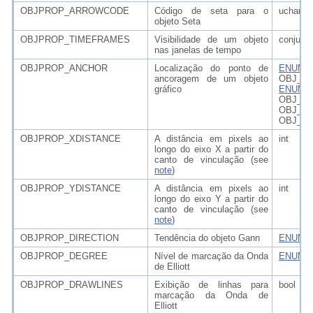
OBJPROP_ARROWCODE
Código de seta para o
uchar
objeto Seta
OBJPROP_TIMEFRAMES
Visibilidade de um objeto
conjunt
nas janelas de tempo
OBJPROP_ANCHOR
Localização do ponto de
ENUM_
ancoragem de um objeto
OBJ_A
gráfico
ENUM_
OBJ_L
OBJ_B
OBJ_TE
OBJPROP_XDISTANCE
A distância em pixels ao
int
longo do eixo X a partir do
canto de vinculação (see
note
)
OBJPROP_YDISTANCE
A distância em pixels ao
int
longo do eixo Y a partir do
canto de vinculação (see
note
)
OBJPROP_DIRECTION
Tendência do objeto Gann
ENUM_
OBJPROP_DEGREE
Nível de marcação da Onda
ENUM_
de Elliott
OBJPROP_DRAWLINES
Exibição de linhas para
bool
marcação da Onda de
Elliott