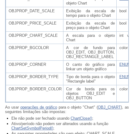
objeto Chart
OBJPROP_DATE_SCALE
Exibição da escala de
bool
tempo para o objeto Chart
OBJPROP_PRICE_SCALE
Exibição da escala de
bool
preço para o objeto Chart
OBJPROP_CHART_SCALE
A escala para o objeto
int valo
Chart
OBJPROP_BGCOLOR
A cor de fundo para
color
OBJ_EDIT, OBJ_BUTTON,
OBJ_RECTANGLE_LABEL
OBJPROP_CORNER
O canto do gráfico para
ENUM_
linkar um objeto gráfico
OBJPROP_BORDER_TYPE
Tipo de borda para o objeto
ENUM_
"Rectangle label"
OBJPROP_BORDER_COLOR
Cor de borda para os
color
objetos OBJ_EDIT e
OBJ_BUTTON
Ao usar
operações de gráfico
para o objeto "Chart" (
OBJ_CHART
), as
seguintes limitações são impostas:
Ele não pode ser fechado usando
ChartClose()
;
Ativo/período não podem ser alterados usando a função
ChartSetSymbolPeriod()
;
As seguintes propriedades são sem efeito: CHART_SCALE,