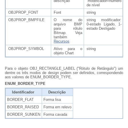
descrição
modificador=número
de nível
OBJPROP_FONT
Font
string
OBJPROP_BMPFILE
O nome do
string modificador:
arquivo BMP
0-estado Ligado, 1-
para rótulo
estado Desligado
Bitmap. Veja
também
Recursos
OBJPROP_SYMBOL
Ativo para o
string
objeto Chart
Para o objeto
OBJ_RECTANGLE_LABEL (
"Rótulo de Retângulo") um
dentre os três modos de design podem ser definidos, correspondendo
aos valores de ENUM_BORDER_TYPE.
ENUM_BORDER_TYPE
Identificador
Descrição
BORDER_FLAT
Forma lisa
BORDER_RAISED
Forma em relevo
BORDER_SUNKEN
Forma cavada