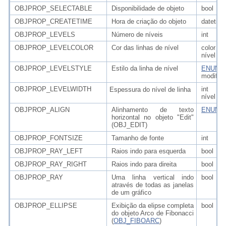
OBJPROP_SELECTABLE
Disponibilidade de objeto
bool
OBJPROP_CREATETIME
Hora de criação do objeto
datetim
OBJPROP_LEVELS
Número de níveis
int
OBJPROP_LEVELCOLOR
Cor das linhas de nível
color 
nível
OBJPROP_LEVELSTYLE
Estilo da linha de nível
ENUM_
modific
OBJPROP_LEVELWIDTH
int mo
Espessura do nível de linha
nível
OBJPROP_ALIGN
Alinhamento de texto
ENUM_
horizontal no objeto "Edit"
(OBJ_EDIT)
OBJPROP_FONTSIZE
Tamanho de fonte
int
OBJPROP_RAY_LEFT
Raios indo para esquerda
bool
OBJPROP_RAY_RIGHT
Raios indo para direita
bool
OBJPROP_RAY
Uma linha vertical indo
bool
através de todas as janelas
de um gráfico
OBJPROP_ELLIPSE
Exibição da elipse completa
bool
do objeto Arco de Fibonacci
(
OBJ_FIBOARC
)