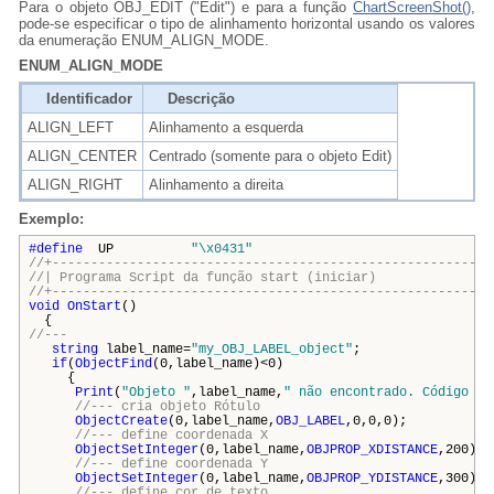
Para o objeto
OBJ_EDIT ("Edit") e para a função
ChartScreenShot()
,
pode-se especificar o tipo de alinhamento horizontal usando os valores
da enumeração ENUM_ALIGN_MODE.
ENUM_ALIGN_MODE
Identificador
Descrição
ALIGN_LEFT
Alinhamento a esquerda
ALIGN_CENTER
Centrado (somente para o objeto Edit)
ALIGN_RIGHT
Alinhamento a direita
Exemplo:
#define
UP
"\x0431"
//+---------------------------------------------------------
//| Programa Script da função start (ini
//+---------------------------------------------------------
void
OnStart
()
{
//---
string
label_name=
"my_OBJ_LABEL_object"
;
if
(
ObjectFind
(0,label_name)<0)
{
Print
(
"Objeto "
,label_name,
" não encontrado. Código de
//--- cria objeto Rótulo
ObjectCreate
(0,label_name,
OBJ_LABEL
,0,0,0);
//--- define coordenada X
ObjectSetInteger
(0,label_name,
OBJPROP_XDISTANCE
,200);
//--- define coordenada Y
ObjectSetInteger
(0,label_name,
OBJPROP_YDISTANCE
,300);
//--- define cor de texto