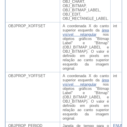
OBJ_CHART,
OBJ_BITMAP,
OBJ_BITMAP_LABEL,
OBJ_EDIT,
OBJ_RECTANGLE_LABEL.
OBJPROP_XOFFSET
A coordenada X do canto
int
superior esquerdo da
área
visível retangular
nos
objetos gráficos "Bitmap
Label" e "Bitmap"
(OBJ_BITMAP_LABEL e
OBJ_BITMAP). O valor é
definido em pixels em
relação ao canto superior
esquerdo da imagem
original.
OBJPROP_YOFFSET
A coordenada X do canto
int
superior esquerdo da
área
visível retangular
nos
objetos gráficos "Bitmap
Label" e "Bitmap"
(OBJ_BITMAP_LABEL e
OBJ_BITMAP). O valor é
definido em pixels em
relação ao canto superior
esquerdo da imagem
original.
OBJPROP_PERIOD
Janela de tempo para o
ENUM_