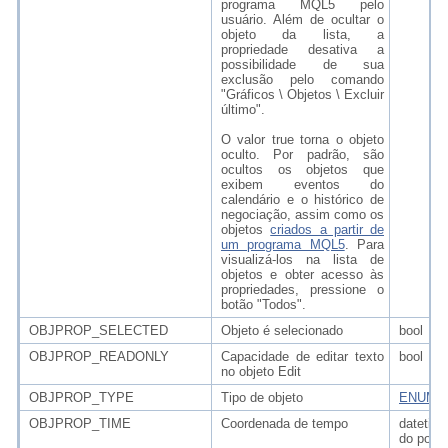
programa MQL5 pelo
usuário. Além de ocultar o
objeto da lista, a
propriedade desativa a
possibilidade de sua
exclusão pelo comando
"Gráficos \ Objetos \ Excluir
último".
O valor true torna o objeto
oculto. Por padrão, são
ocultos os objetos que
exibem eventos do
calendário e o histórico de
negociação, assim como os
objetos
criados a partir de
um programa MQL5
. Para
visualizá-los na lista de
objetos e obter acesso às
propriedades, pressione o
botão "Todos".
OBJPROP_SELECTED
Objeto é selecionado
bool
OBJPROP_READONLY
Capacidade de editar texto
bool
no objeto Edit
OBJPROP_TYPE
Tipo de objeto
ENUM_
OBJPROP_TIME
Coordenada de tempo
dateti
do pont