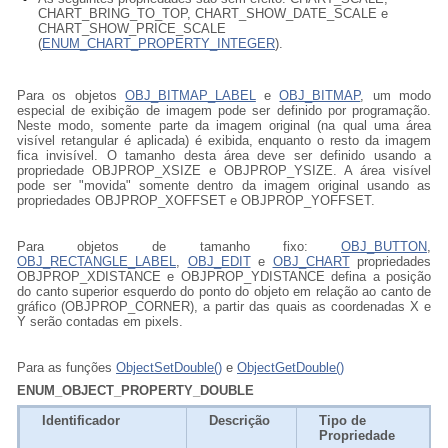
CHART_BRING_TO_TOP, CHART_SHOW_DATE_SCALE e
CHART_SHOW_PRICE_SCALE
(
ENUM_CHART_PROPERTY_INTEGER
).
Para os objetos
OBJ_BITMAP_LABEL
e
OBJ_BITMAP
, um modo
especial de exibição de imagem pode ser definido por programação
.
Neste modo, somente parte da imagem original (na qual uma área
visível retangular é aplicada) é exibida, enquanto o resto da imagem
fica invisível. O tamanho desta área deve ser definido usando a
propriedade OBJPROP_XSIZE e OBJPROP_YSIZE. A área visível
pode ser "movida" somente dentro da imagem original usando as
propriedades OBJPROP_XOFFSET e OBJPROP_YOFFSET.
Para objetos de tamanho fixo:
OBJ_BUTTON
,
OBJ_RECTANGLE_LABEL
,
OBJ_EDIT
e
OBJ_CHART
propriedades
OBJPROP_XDISTANCE e OBJPROP_YDISTANCE defina a posição
do canto superior esquerdo do ponto do objeto em relação ao canto de
gráfico (OBJPROP_CORNER), a partir das quais as coordenadas X e
Y serão contadas em pixels.
Para as funções
ObjectSetDouble()
e
ObjectGetDouble()
ENUM_OBJECT_PROPERTY_DOUBLE
Identificador
Descrição
Tipo de
Propriedade