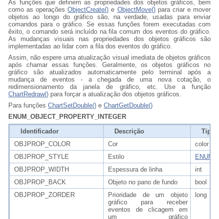
As funções que definem as propriedades dos objetos gráficos, bem
como as operações
ObjectCreate()
e
ObjectMove()
para criar e mover
objetos ao longo do gráfico são, na verdade, usadas para enviar
comandos para o gráfico. Se essas funções forem executadas com
êxito, o comando será incluído na fila comum dos eventos do gráfico.
As mudanças visuais nas propriedades dos objetos gráficos são
implementadas ao lidar com a fila dos eventos do gráfico.
Assim, não espere uma atualização visual imediata de objetos gráficos
após chamar essas funções. Geralmente, os objetos gráficos no
gráfico são atualizados automaticamente pelo terminal após a
mudança de eventos - a chegada de uma nova cotação, o
redimensionamento da janela de gráfico, etc. Use a função
ChartRedraw()
para forçar a atualização dos objetos gráficos.
Para funções
ChartSetDouble()
e
ChartGetDouble()
ENUM_OBJECT_PROPERTY_INTEGER
Identificador
Descrição
Tipo 
OBJPROP_COLOR
Cor
color
OBJPROP_STYLE
Estilo
ENUM_
OBJPROP_WIDTH
Espessura de linha
int
OBJPROP_BACK
Objeto no pano de fundo
bool
OBJPROP_ZORDER
Prioridade de um objeto
long
gráfico para receber
eventos de clicagem em
um gráfico