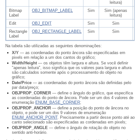
leitura)
Bitmap
OBJ_BITMAP_LABEL
Sim
Sim (apenas
Label
leitura)
Edit
OBJ_EDIT
Sim
Sim
Rectangle
OBJ_RECTANGLE_LABEL
Sim
Sim
Label
Na tabela são utilizadas as seguintes denominações:
X/Y
— as coordenadas do ponto âncora são especificadas em
pixels em relação a um dos cantos do gráfico;
Width/Height
— os objetos têm largura e altura. Se você definir
"apenas leitura", isso significa que os valores para largura e altura
são calculados somente após o processamento do objeto no
gráfico;
Date/Price
— as coordenadas do ponto âncora são definidas pelo
par data/preço;
OBJPROP_CORNER
— define o ângulo do gráfico, que especifica
as coordenadas do ponto de âncora. Pode ser um dos 4 valores de
enumeração
ENUM_BASE_CORNER
;
OBJPROP_ANCHOR
— define a posição do ponto de âncora no
objeto, e pode ser um dos 9 valores de enumeração
ENUM_ANCHOR_POINT
. Precisamente a partir desse ponto até ao
canto selecionado são expecificadas as cordenadas em pixels;
OBJPROP_ANGLE
— define o ângulo de rotação do objeto no
sentido anti-horário.