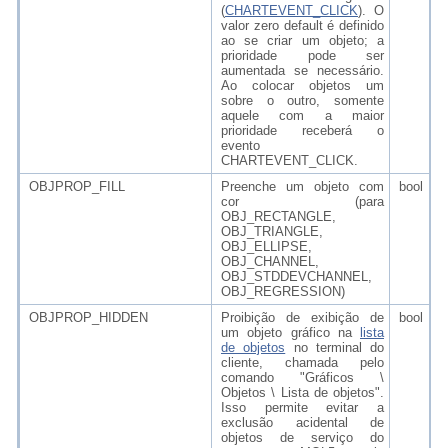
(
CHARTEVENT_CLICK
). O
valor zero default é definido
ao se criar um objeto; a
prioridade pode ser
aumentada se necessário.
Ao colocar objetos um
sobre o outro, somente
aquele com a maior
prioridade receberá o
evento
CHARTEVENT_CLICK.
OBJPROP_FILL
Preenche um objeto com
bool
cor (para
OBJ_RECTANGLE,
OBJ_TRIANGLE,
OBJ_ELLIPSE,
OBJ_CHANNEL,
OBJ_STDDEVCHANNEL,
OBJ_REGRESSION)
OBJPROP_HIDDEN
Proibição de exibição de
bool
um objeto gráfico na
lista
de objetos
no terminal do
cliente, chamada pelo
comando "Gráficos \
Objetos \ Lista de objetos".
Isso permite evitar a
exclusão acidental de
objetos de serviço do