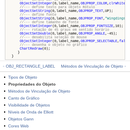
ObjectSetInteger
(0,label_name,
OBJPROP_COLOR
,
clrWhite
);
//--- define texto para objeto Rótulo
ObjectSetString
(0,label_name,
OBJPROP_TEXT
,UP);
//--- define fonte
ObjectSetString
(0,label_name,
OBJPROP_FONT
,
"Wingdings"
)
//--- define tamanho de fonte
ObjectSetInteger
(0,label_name,
OBJPROP_FONTSIZE
,10);
//--- rotação de 45 graus em sentido horário
ObjectSetDouble
(0,label_name,
OBJPROP_ANGLE
,-45);
//--- desabilita seleção de mouse
ObjectSetInteger
(0,label_name,
OBJPROP_SELECTABLE
,
false
//--- desenha o objeto no gráfico
ChartRedraw
(0);
}
}
OBJ_RECTANGLE_LABEL
Métodos de Vinculação de Objeto
Tipos de Objeto
Propriedades do Objeto
Métodos de Vinculação de Objeto
Canto de Gráfico
Visibilidade de Objetos
Níveis de Onda de Elliott
Objetos Gann
Cores Web