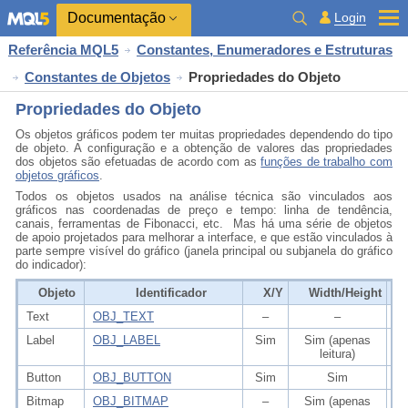
Documentação
Login
Referência MQL5
Constantes, Enumeradores e Estruturas
Constantes de Objetos
Propriedades do Objeto
Propriedades do Objeto
Os objetos gráficos podem ter muitas propriedades dependendo do tipo
de objeto. A configuração e a obtenção de valores das propriedades
dos objetos são efetuadas de acordo com as
funções de trabalho com
objetos gráficos
.
Todos os objetos usados na análise técnica são vinculados aos
gráficos nas coordenadas de preço e tempo: linha de tendência,
canais, ferramentas de Fibonacci, etc. Mas há uma série de objetos
de apoio projetados para melhorar a interface, e que estão vinculados à
parte sempre visível do gráfico (janela principal ou subjanela do gráfico
do indicador):
Objeto
Identificador
X/Y
Width/Height
Text
OBJ_TEXT
–
–
Label
OBJ_LABEL
Sim
Sim (apenas
leitura)
Button
OBJ_BUTTON
Sim
Sim
Bitmap
OBJ_BITMAP
–
Sim (apenas