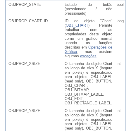
OBJPROP_STATE
Estado do botão
bool
(pressionado / não
pressionado)
OBJPROP_CHART_ID
ID do objeto "Chart"
long r/
(
OBJ_CHART
). Permite
trabalhar com as
propriedades deste objeto
como um gráfico normal
usando as funções
descritas em
Operações de
Gráfico
, mas existem
algumas
exceções
.
OBJPROP_XSIZE
O tamanho do objeto Chart
int
ao longo do eixo X (largura
em pixels) é especificado
para objetos OBJ_LABEL
(read only), OBJ_BUTTON,
OBJ_CHART,
OBJ_BITMAP,
OBJ_BITMAP_LABEL,
OBJ_EDIT,
OBJ_RECTANGLE_LABEL.
OBJPROP_YSIZE
O tamanho do objeto Chart
int
ao longo do eixo X (largura
em pixels) é especificado
para objetos OBJ_LABEL
(read only), OBJ_BUTTON,