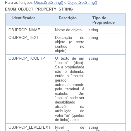
Para as funções
ObjectSetString()
e
ObjectGetString()
ENUM_OBJECT_PROPERTY_STRING
Identificador
Descrição
Tipo de
Propriedade
OBJPROP_NAME
Nome de objeto
string
OBJPROP_TEXT
Descrição do
string
objeto (o texto
contido no
objeto)
OBJPROP_TOOLTIP
O texto de um
string
"tooltip" (dica).
Se a propriedade
não é definida,
então o "tooltip"
gerado
automaticamente
pelo terminal é
exibido. Um
"tooltip" pode ser
desabilitado
através da
atribuição do
valor "\n" (quebra
de linha) a ele
OBJPROP_LEVELTEXT
Nível de
string