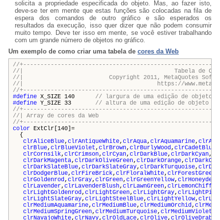
solicita a propriedade especificada do objeto. Mas, ao fazer isto,
deve-se ter em mente que estas funções são colocadas na fila de
espera dos comandos de outro gráfico e são esperados os
resultados da execução, isso quer dizer que não podem consumir
muito tempo. Deve ter isso em mente, se você estiver trabalhando
com um grande número de objetos no gráfico.
Um exemplo de como criar uma tabela de
cores da Web
//+---------------------------------------------------------
//| Tabela de Cores da 
//| Copyright 2011, MetaQuotes Software
//| https://www.metaquotes.
//+---------------------------------------------------------
#define
X_SIZE 140
// largura de uma edição de objeto
#define
Y_SIZE 33
// altura de uma edição de objeto
//+---------------------------------------------------------
//| Array de cores da W
//+---------------------------------------------------------
color
ExtClr[140]=
{
clrAliceBlue
,
clrAntiqueWhite
,
clrAqua
,
clrAquamarine
,
clrAzu
clrBlue
,
clrBlueViolet
,
clrBrown
,
clrBurlyWood
,
clrCadetBlue
,
clrCornsilk
,
clrCrimson
,
clrCyan
,
clrDarkBlue
,
clrDarkCyan
,
cl
clrDarkMagenta
,
clrDarkOliveGreen
,
clrDarkOrange
,
clrDarkOrc
clrDarkSlateBlue
,
clrDarkSlateGray
,
clrDarkTurquoise
,
clrDar
clrDodgerBlue
,
clrFireBrick
,
clrFloralWhite
,
clrForestGreen
,
clrGoldenrod
,
clrGray
,
clrGreen
,
clrGreenYellow
,
clrHoneydew
,
clrLavender
,
clrLavenderBlush
,
clrLawnGreen
,
clrLemonChiffon
clrLightGoldenrod
,
clrLightGreen
,
clrLightGray
,
clrLightPink
clrLightSlateGray
,
clrLightSteelBlue
,
clrLightYellow
,
clrLim
clrMediumAquamarine
,
clrMediumBlue
,
clrMediumOrchid
,
clrMedi
clrMediumSpringGreen
,
clrMediumTurquoise
,
clrMediumVioletRe
clrNavajoWhite
,
clrNavy
,
clrOldLace
,
clrOlive
,
clrOliveDrab
,
c