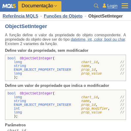
Documentação
Login
Referência MQL5
Funções de Objeto
ObjectSetInteger
ObjectSetInteger
A função define o valor da propriedade do objeto correspondente. A
propriedade do objeto deve ser do tipo
datetime, int, color, bool ou char
.
Existem 2 variantes da função.
Define valor da propriedade, sem modificador
bool
ObjectSetInteger
(
long
chart_id
,
// id
string
name
,
// no
ENUM_OBJECT_PROPERTY_INTEGER
prop_id
,
// pr
long
prop_value
// va
);
Define um valor de propriedade que indica o modificador
bool
ObjectSetInteger
(
long
chart_id
,
// id
string
name
,
// no
ENUM_OBJECT_PROPERTY_INTEGER
prop_id
,
// pr
int
prop_modifier
,
// mo
long
prop_value
// va
);
Parâmetros
chart_id