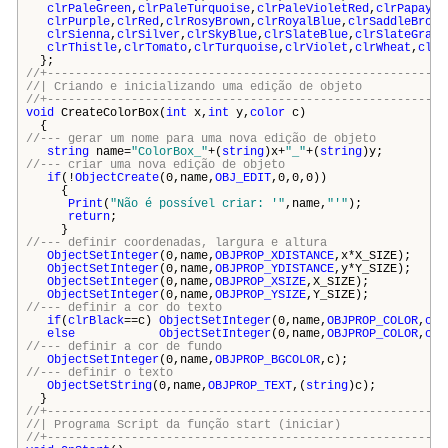
clrPaleGreen
,
clrPaleTurquoise
,
clrPaleVioletRed
,
clrPapayaW
clrPurple
,
clrRed
,
clrRosyBrown
,
clrRoyalBlue
,
clrSaddleBrown
clrSienna
,
clrSilver
,
clrSkyBlue
,
clrSlateBlue
,
clrSlateGray
,
clrThistle
,
clrTomato
,
clrTurquoise
,
clrViolet
,
clrWheat
,
clrW
};
//+---------------------------------------------------------
//| Criando e inicializando uma edição de o
//+---------------------------------------------------------
void
CreateColorBox(
int
x,
int
y,
color
c)
{
//--- gerar um nome para uma nova edição de objeto
string
name=
"ColorBox_"
+(
string
)x+
"_"
+(
string
)y;
//--- criar uma nova edição de objeto
if
(!
ObjectCreate
(0,name,
OBJ_EDIT
,0,0,0))
{
Print
(
"Não é possível criar: '"
,name,
"'"
);
return
;
}
//--- definir coordenadas, largura e altura
ObjectSetInteger
(0,name,
OBJPROP_XDISTANCE
,x*X_SIZE);
ObjectSetInteger
(0,name,
OBJPROP_YDISTANCE
,y*Y_SIZE);
ObjectSetInteger
(0,name,
OBJPROP_XSIZE
,X_SIZE);
ObjectSetInteger
(0,name,
OBJPROP_YSIZE
,Y_SIZE);
//--- definir a cor do texto
if
(
clrBlack
==c)
ObjectSetInteger
(0,name,
OBJPROP_COLOR
,
clr
else
ObjectSetInteger
(0,name,
OBJPROP_COLOR
,
clr
//--- definir a cor de fundo
ObjectSetInteger
(0,name,
OBJPROP_BGCOLOR
,c);
//--- definir o texto
ObjectSetString
(0,name,
OBJPROP_TEXT
,(
string
)c);
}
//+---------------------------------------------------------
//| Programa Script da função start (ini
//+---------------------------------------------------------