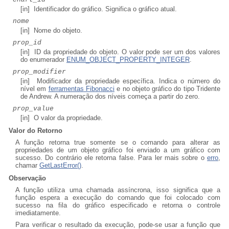
[in] Identificador do gráfico. Significa o gráfico atual.
nome
[in] Nome do objeto.
prop_id
[in] ID da propriedade do objeto. O valor pode ser um dos valores
do enumerador
ENUM_OBJECT_PROPERTY_INTEGER
.
prop_modifier
[in] Modificador da propriedade específica. Indica o número do
nível em
ferramentas Fibonacci
e no objeto gráfico do tipo Tridente
de Andrew. A numeração dos níveis começa a partir do zero.
prop_value
[in] O valor da propriedade.
Valor do Retorno
A função retorna true somente se o comando para alterar as
propriedades de um objeto gráfico foi enviado a um gráfico com
sucesso. Do contrário ele retorna false. Para ler mais sobre o
erro
,
chamar
GetLastError()
.
Observação
A função utiliza uma chamada assíncrona, isso significa que a
função espera a execução do comando que foi colocado com
sucesso na fila do gráfico especificado e retorna o controle
imediatamente.
Para verificar o resultado da execução, pode-se usar a função que