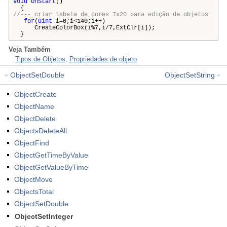
void
OnStart
()
{
//--- criar tabela de cores 7x20 para edição de objetos
for
(
uint
i=0;i<140;i++)
CreateColorBox(i%7,i/7,ExtClr[i]);
}
Veja Também
Tipos de Objetos
,
Propriedades de objeto
ObjectSetDouble
ObjectSetString
ObjectCreate
ObjectName
ObjectDelete
ObjectsDeleteAll
ObjectFind
ObjectGetTimeByValue
ObjectGetValueByTime
ObjectMove
ObjectsTotal
ObjectSetDouble
ObjectSetInteger