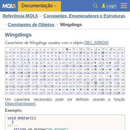
Documentação
Login
Referência MQL5
Constantes, Enumeradores e Estruturas
Constantes de Objetos
Wingdings
Wingdings
Caracteres de Wingdings usados com o objeto
OBJ_ARROW
:
Um caractere necessário pode ser definido usando a função
ObjectSetInteger()
.
Exemplo:
void
OnStart
()
{
//---
string
up_arrow=
"up_arrow"
;