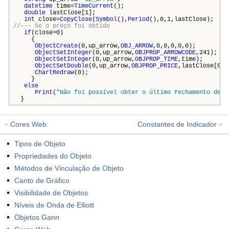
datetime
time=
TimeCurrent
();
double
lastClose[1];
int
close=
CopyClose
(
Symbol
(),
Period
(),0,1,lastClose)
//--- Se o preço foi obtido
if
(close>0)
{
ObjectCreate
(0,up_arrow,
OBJ_ARROW
,0,0,0,0,0)
ObjectSetInteger
(0,up_arrow,
OBJPROP_ARROWCODE
,241)
ObjectSetInteger
(0,up_arrow,
OBJPROP_TIME
,time)
ObjectSetDouble
(0,up_arrow,
OBJPROP_PRICE
,lastClose[0])
ChartRedraw
(0)
}
else
Print
(
"Não foi possível obter o último Fechamento de p
}
Cores Web
Constantes de Indicador
Tipos de Objeto
Propriedades do Objeto
Métodos de Vinculação de Objeto
Canto de Gráfico
Visibilidade de Objetos
Níveis de Onda de Elliott
Objetos Gann