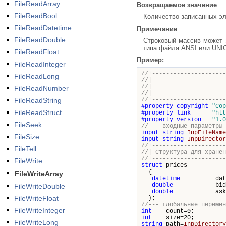
FileReadArray
Возвращаемое значение
FileReadBool
Количество записанных э
FileReadDatetime
Примечание
FileReadDouble
Строковый массив может з
типа файла ANSI или UNIC
FileReadFloat
Пример:
FileReadInteger
//+---------------------
FileReadLong
//| Demo_
//| Copyright 20
FileReadNumber
//| http
FileReadString
//+---------------------
#property
copyright
"Cop
FileReadStruct
#property
link
"htt
#property
version
"1.0
FileSeek
//--- входные параметры
input
string
InpFileName
FileSize
input
string
InpDirector
//+---------------------
FileTell
//| Структура 
//+---------------------
FileWrite
struct
prices
{
FileWriteArray
datetime
date
double
bid
FileWriteDouble
double
ask
FileWriteFloat
};
//--- глобальные перемен
FileWriteInteger
int
count=0;
int
size=20;
FileWriteLong
string
path=
InpDirectory