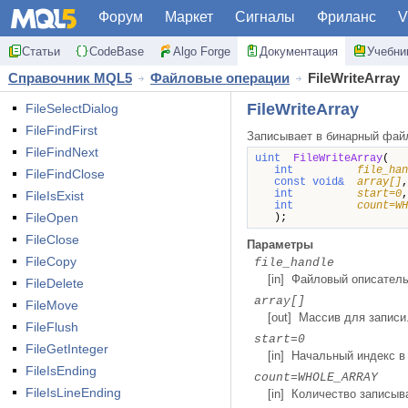
Форум
Маркет
Сигналы
Фриланс
V
Статьи
CodeBase
Algo Forge
Документация
Учебни
Справочник MQL5
Файловые операции
FileWriteArray
FileWriteArray
FileSelectDialog
FileFindFirst
Записывает в бинарный файл
FileFindNext
uint
FileWriteArray
(
int
file_han
FileFindClose
const void&
array[]
int
start=0
FileIsExist
int
count=WH
FileOpen
);
FileClose
Параметры
FileCopy
file_handle
[in] Файловый описател
FileDelete
array[]
FileMove
[out] Массив для записи
FileFlush
start=0
FileGetInteger
[in] Начальный индекс в
FileIsEnding
count=WHOLE_ARRAY
FileIsLineEnding
[in] Количество записыв