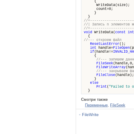
{
WriteData(size);
count=0;
}
}
//+---------------------
//| Запись n 
//+---------------------
void
WriteData(
const
int
{
//--- откроем файл
ResetLastError
();
int
handle=
FileOpen
(p
if
(handle!=
INVALID_HA
{
//--- запишем данн
FileSeek
(handle,0,
FileWriteArray
(han
//--- закрываем фа
FileClose
(handle);
}
else
Print
(
"Failed to o
}
Смотри также
Переменные
,
FileSeek
FileWrite