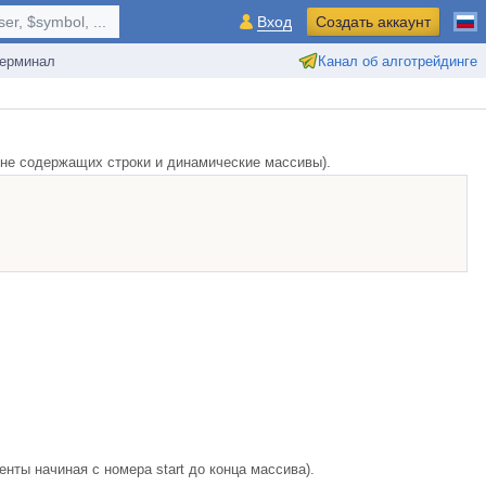
r, $symbol, ...
Вход
Создать аккаунт
ерминал
Канал об алготрейдинге
 не содержащих строки и динамические массивы).
нты начиная с номера start до конца массива).