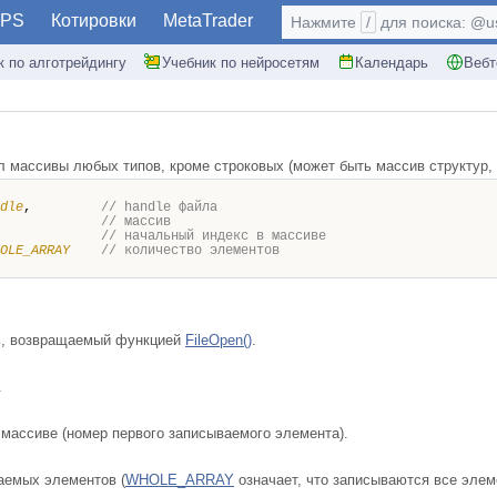
PS
Котировки
MetaTrader
Нажмите
/
для поиска: @use
к по алготрейдингу
Учебник по нейросетям
Календарь
Вебт
 массивы любых типов, кроме строковых (может быть массив структур,
dle
,
// handle файла
,
// массив
,
// начальный индекс в массиве
OLE_ARRAY
// количество элементов
ь, возвращаемый функцией
FileOpen()
.
.
 массиве (номер первого записываемого элемента).
аемых элементов (
WHOLE_ARRAY
означает, что записываются все элеме