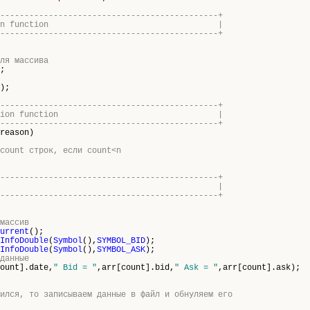
---------------------------------------------+
nitialization function |
---------------------------------------------+
ля массива
;
);
---------------------------------------------+
initialization function |
---------------------------------------------+
reason)
count строк, если count<n
---------------------------------------------+
rt tick function |
---------------------------------------------+
массив
urrent
();
InfoDouble
(
Symbol
(),
SYMBOL_BID
);
InfoDouble
(
Symbol
(),
SYMBOL_ASK
);
данные
ount].date,
" Bid = "
,arr[count].bid,
" Ask = "
,arr[count].ask);
ился, то записываем данные в файл и обнуляем его