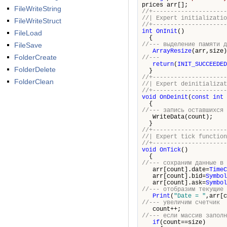
prices arr[];
FileWriteString
//+---------------------
//| Expert i
FileWriteStruct
//+---------------------
int
OnInit
()
FileLoad
{
FileSave
//--- выделение памяти д
ArrayResize
(arr,size)
FolderCreate
//---
return
(
INIT_SUCCEEDED
FolderDelete
}
//+---------------------
FolderClean
//| Expert de
//+---------------------
void
OnDeinit
(
const
int
{
//--- запись оставшихся 
WriteData(count);
}
//+---------------------
//| Expe
//+---------------------
void
OnTick
()
{
//--- сохраним данные в 
arr[count].date=
TimeC
arr[count].bid=
Symbol
arr[count].ask=
Symbol
//--- отобразим текущие 
Print
(
"Date = "
,arr[c
//--- увеличим счетчик
count++;
//--- если массив заполн
if
(count==size)