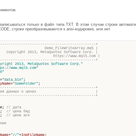
лементов.
аписываться только в файл типа TXT. В этом случае строки автоматич
ODE, строки преобразовываются к ansi-кодировке, или нет.
---------------------------------------------+
FileWriteArray.mq5 |
13, MetaQuotes Software Corp. |
s://www.mql5.com |
---------------------------------------------+
yright 2013, MetaQuotes Software Corp."
ps://www.mql5.com"
0"
=
"data.bin"
;
yName
=
"SomeFolder"
;
---------------------------------------------+
для хранения данных о ценах |
---------------------------------------------+
;
// дата
;
// цена бид
;
// цена аск
ные
Name
+
"//"
+
InpFileName
;