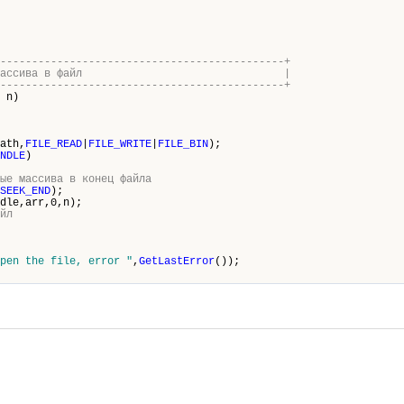
---------------------------------------------+
элементов массива в файл |
---------------------------------------------+
n)
ath,
FILE_READ
|
FILE_WRITE
|
FILE_BIN
);
NDLE
)
ые массива в конец файла
SEEK_END
);
dle,arr,0,n);
йл
pen the file, error "
,
GetLastError
());