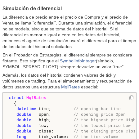
Simulación de diferencial
La diferencia de precio entre el precio de Compra y el precio de
Venta se llama "diferencial". Durante una simulación, el diferencial
no se modela, sino que se toma de datos del historial. Si el
diferencial es menor o igual a cero en los datos del historial,
entonces el agente de simulación usará el diferencial para el tiempo
de los datos del historial solicitados.
En el Probador de Estrategias, el diferencial siempre se considera
flotante. Esto significa que el
SymbolInfoInteger
(símbolo,
SYMBOL_SPREAD_FLOAT
) siempre devuelve un valor "true".
Además, los datos del historial contienen valores de tick y
volúmenes de trading. Para el almacenamiento y recuperación de
datos usamos una estructura
MqlRates
especial:
struct
MqlRates
  {

datetime
 time;         
// opening bar time
double
   open;         
// opening price Open
double
   high;         
// the highest price High
double
   low;          
// the lowest price Low
double
   close;        
// the closing price Close
long
     tick_volume;  
// the tick volume