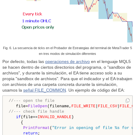
Fig. 6. La secuencia de ticks en el Probador de Estrategias del terminal de MetaTrader 5
en tres modos de simulación diferentes
Por defecto, todas las
operaciones de archivo
en el lenguaje MQL5
se hacen dentro de ciertos directorios del programa, o "sandbox de
archivos", y durante la simulación, el EA tiene acceso solo a su
propia "sandbox de archivos". Para que el indicador y el EA trabajen
con archivos de una carpeta concreta durante la simulación,
usamos la
señal FILE_COMMON
. Un ejemplo de código del EA:
//--- open the file
   file=
FileOpen
(filename,
FILE_WRITE
|
FILE_CSV
|
FILE_C
//--- check file handle
if
(file==
INVALID_HANDLE
)

     {

PrintFormat
(
"Error in opening of file %s for w
return
;
