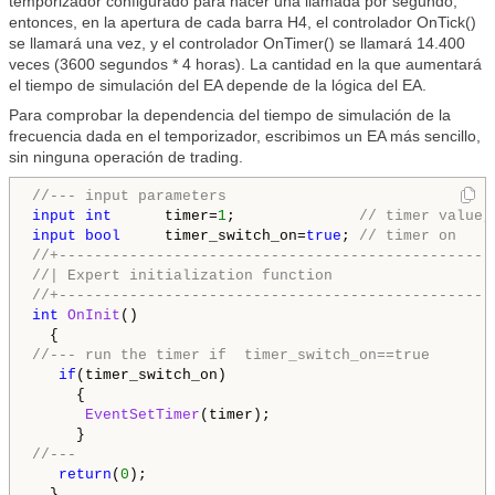
temporizador configurado para hacer una llamada por segundo,
entonces, en la apertura de cada barra H4, el controlador OnTick()
se llamará una vez, y el controlador OnTimer() se llamará 14.400
veces (3600 segundos * 4 horas). La cantidad en la que aumentará
el tiempo de simulación del EA depende de la lógica del EA.
Para comprobar la dependencia del tiempo de simulación de la
frecuencia dada en el temporizador, escribimos un EA más sencillo,
sin ninguna operación de trading.
//--- input parameters
input
int
      timer=
1
;              
// timer value,
input
bool
     timer_switch_on=
true
; 
// timer on
//+-------------------------------------------------
//| Expert initialization function                  
//+-------------------------------------------------
int
OnInit
()

//--- run the timer if  timer_switch_on==true
if
(timer_switch_on)

     {

EventSetTimer
(timer);

//---
return
(
0
);
