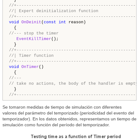
//+-------------------------------------------------
//| Expert deinitialization function                
//+-------------------------------------------------
void
OnDeinit
(
const
int
 reason)

//--- stop the timer
EventKillTimer
();

//+-------------------------------------------------
//| Timer function                                  
//+-------------------------------------------------
void
OnTimer
()

//---
// take no actions, the body of the handler is empty
//+-------------------------------------------------
Se tomaron medidas de tiempo de simulación con diferentes
valores del parámetro del temporizado (periodicidad del evento del
temporizador). En los datos obtenidos, representamos un tiempo de
simulación como función del período del temporizador.