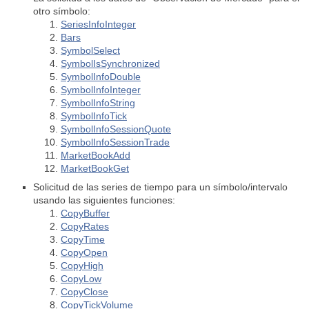
otro símbolo:
SeriesInfoInteger
Bars
SymbolSelect
SymbolIsSynchronized
SymbolInfoDouble
SymbolInfoInteger
SymbolInfoString
SymbolInfoTick
SymbolInfoSessionQuote
SymbolInfoSessionTrade
MarketBookAdd
MarketBookGet
Solicitud de las series de tiempo para un símbolo/intervalo
usando las siguientes funciones:
CopyBuffer
CopyRates
CopyTime
CopyOpen
CopyHigh
CopyLow
CopyClose
CopyTickVolume