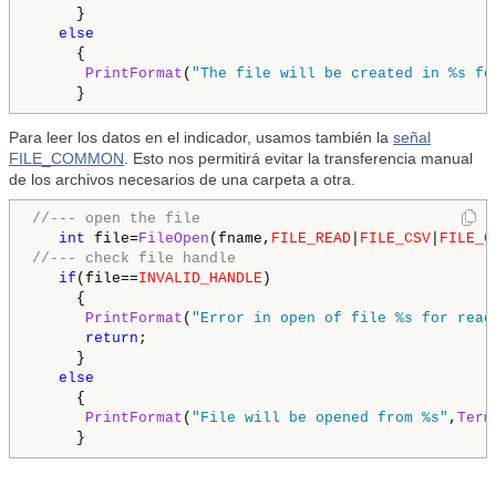
     }

else
     {

PrintFormat
(
"The file will be created in %s fo
     }
Para leer los datos en el indicador, usamos también la
señal
FILE_COMMON
. Esto nos permitirá evitar la transferencia manual
de los archivos necesarios de una carpeta a otra.
//--- open the file
int
 file=
FileOpen
(fname,
FILE_READ
|
FILE_CSV
|
FILE_C
//--- check file handle
if
(file==
INVALID_HANDLE
)

     {

PrintFormat
(
"Error in open of file %s for read
return
;

     }

else
     {

PrintFormat
(
"File will be opened from %s"
,
Term
     }