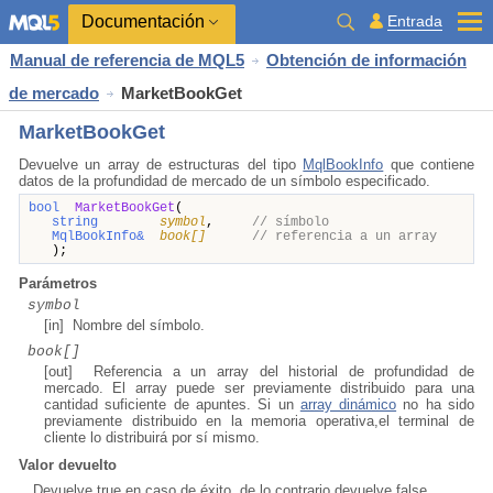
Documentación
Entrada
Manual de referencia de MQL5
Obtención de información
de mercado
MarketBookGet
MarketBookGet
Devuelve un array de estructuras del tipo
MqlBookInfo
que contiene
datos de la profundidad de mercado de un símbolo especificado
.
bool
MarketBookGet
(
string
symbol
,
// símbolo
MqlBookInfo&
book[]
// referencia a un array
);
Parámetros
symbol
[in] Nombre del símbolo.
book[]
[out] Referencia a un array del historial de profundidad de
mercado. El array puede ser previamente distribuido para una
cantidad suficiente de apuntes. Si un
array dinámico
no ha sido
previamente distribuido en la memoria operativa,el terminal de
cliente lo distribuirá por sí mismo.
Valor devuelto
Devuelve true en caso de éxito, de lo contrario devuelve false.