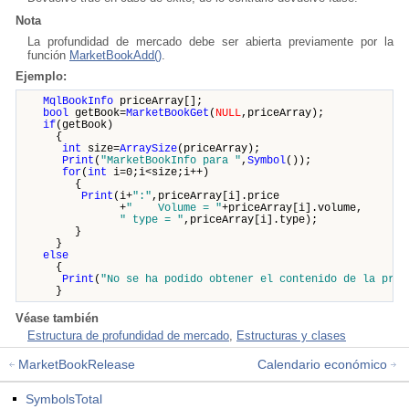
Nota
La profundidad de mercado debe ser abierta previamente por la
función
MarketBookAdd()
.
Ejemplo:
MqlBookInfo
priceArray[];
bool
getBook=
MarketBookGet
(
NULL
,priceArray);
if
(getBook)
{
int
size=
ArraySize
(priceArray);
Print
(
"MarketBookInfo para "
,
Symbol
());
for
(
int
i=0;i<size;i++)
{
Print
(i+
":"
,priceArray[i].price
+
" Volume = "
+priceArray[i].volume,
" type = "
,priceArray[i].type);
}
}
else
{
Print
(
"No se ha podido obtener el contenido de la prof
}
Véase también
Estructura de profundidad de mercado
,
Estructuras y clases
MarketBookRelease
Calendario económico
SymbolsTotal