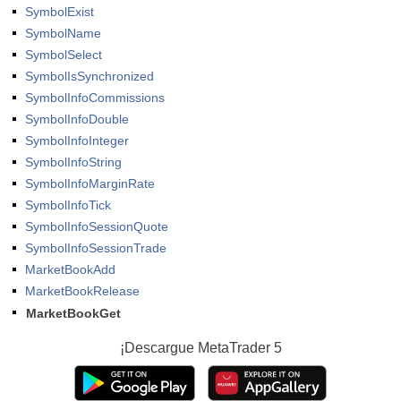
SymbolExist
SymbolName
SymbolSelect
SymbolIsSynchronized
SymbolInfoCommissions
SymbolInfoDouble
SymbolInfoInteger
SymbolInfoString
SymbolInfoMarginRate
SymbolInfoTick
SymbolInfoSessionQuote
SymbolInfoSessionTrade
MarketBookAdd
MarketBookRelease
MarketBookGet
¡Descargue
MetaTrader 5