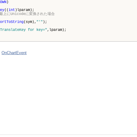
OWN
)
ey
((
int
)lparam);
最上にUnicodeに変換された場合
ortToString
(sym),
"'"
);
TranslateKey for key="
,lparam);
、
OnChartEvent