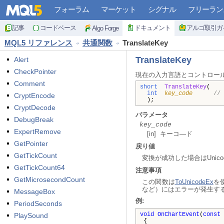
フォーラム
マーケット
シグナル
フリーラン
記事
コードベース
ドキュメント
アルゴ取引ガ
Algo Forge
MQL5 リファレンス
共通関数
TranslateKey
TranslateKey
Alert
CheckPointer
現在の入力言語とコントロール
Comment
short
TranslateKey
(
int
key_code
//
CryptEncode
);
CryptDecode
パラメータ
DebugBreak
key_code
ExpertRemove
[in] キーコ—ド
GetPointer
戻り値
GetTickCount
変換が成功した場合はUnic
GetTickCount64
注意事項
GetMicrosecondCount
この関数は
ToUnicodeEx
を
など）にはエラーが発生す
MessageBox
例:
PeriodSeconds
void
OnChartEvent
(
const
PlaySound
{