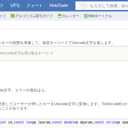
ス
VPS
クォート
MetaTrader
「
/
」を入力して検索 : @user, 
イド
アルゴリズム取引ガイド
カレンダー
Webターミナル
キーの状態を考慮して、仮想キーコードでUnicode文字を返します。
 Unicode文字を受け取るキーコ—ド
ode文字。エラーの場合は-1。
使用してユーザーが押したキーをUnicode文字に変換します。ToUnicode
ることがあります。
int
id,
const
long
& lparam,
const
double
& dparam,
const
string
& spa