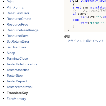
Print
if
(id==
CHARTEVENT_KEYD
{
PrintFormat
short
sym=
TranslateK
//--- 入力された文字が
ResetLastError
if
(sym>0)
Print
(sym,
"'"
,
Sh
ResourceCreate
else
Print
(
"Error in 
ResourceFree
}
}
ResourceReadImage
ResourceSave
参照
クライアント端末イベント
SetReturnError
SetUserError
Sleep
TerminalClose
TesterHideIndicators
TesterStatistics
TesterStop
TesterDeposit
TesterWithdrawal
TranslateKey
ZeroMemory