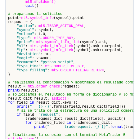
mt5.shutdown()
quit
()
# preparamos la solicitud
point=
mt5.symbol_info
(symbol).point
request = {
"action"
:
mt5.TRADE_ACTION_DEAL
,
"symbol"
: symbol,
"volume"
: 1.0,
"type"
:
mt5.ORDER_TYPE_BUY
,
"price"
:
mt5.symbol_info_tick
(symbol).ask,
"sl"
:
mt5.symbol_info_tick
(symbol).ask-100*point,
"tp"
:
mt5.symbol_info_tick
(symbol).ask+100*point,
"deviation"
: 10,
"magic"
: 234000,
"comment"
:
"python script"
,
"type_time"
:
mt5.ORDER_TIME_GTC
,
"type_filling"
:
mt5.ORDER_FILLING_RETURN
,
}
# realizamos la comprobación y mostramos el resultado como e
result =
mt5.order_check
(request)
print
(result);
# solicitamos el resultado en forma de diccionario y lo most
result_dict=result.
_asdict()
for
field
in
result_dict.keys():
print
(
" {}={}"
.format(field,result_dict[field]))
# si se trata de la estructura de una solicitud comercia
if
field==
"request"
:
traderequest_dict=result_dict[field]._asdict()
for
tradereq_filed
in
traderequest_dict:
print
(
" traderequest: {}={}"
.
format
(trader
# finalizamos la conexión con el terminal MetaTrader 5