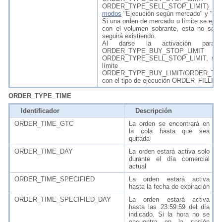
ORDER_TYPE_SELL_STOP_LIMIT) y
modos
"Ejecución según mercado" y "Ejec
Si una orden de mercado o límite se ejec
con el volumen sobrante, esta no se qu
seguirá existiendo.
Al darse la activación para 
ORDER_TYPE_BUY_STOP
ORDER_TYPE_SELL_STOP_LIMIT, se cr
límite correspo
ORDER_TYPE_BUY_LIMIT/ORDER_TYP
con el tipo de ejecución ORDER_FILLI
ORDER_TYPE_TIME
Identificador
Descripción
ORDER_TIME_GTC
La orden se encontrará en
la cola hasta que sea
quitada
ORDER_TIME_DAY
La orden estará activa solo
durante el día comercial
actual
ORDER_TIME_SPECIFIED
La orden estará activa
hasta la fecha de expiración
ORDER_TIME_SPECIFIED_DAY
La orden estará activa
hasta las 23:59:59 del día
indicado. Si la hora no se
encuentra en la sesión