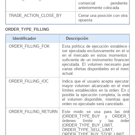
comercial pendiente
anteriormente colocada
TRADE_ACTION_CLOSE_BY
Cerrar una posición con otra
opuesta
ORDER_TYPE_FILLING
Identificador
Descripción
ORDER_FILLING_FOK
Esta política de ejecución establece qu
ser ejecutada exclusivamente en el volu
en el mercado en estos momentos no 
suficiente de un instrumento financiero, 
ejecutada. El volumen necesario pued
varias ofertas disponibeles en el merca
actual.
ORDER_FILLING_IOC
Indica que el usuario acepta ejecutar un
mayor volumen alcanzado en el mercad
límites establecidos en la orden. En ca
posible la ejecución completa, la orden 
el volumen disponible, mientras que e
orden no ejecutado será cancelado.
ORDER_FILLING_RETURN
Este modo se usa para las órden
(
ORDER_TYPE_BUY y
ORDER_TY
órdenes límite y las órdenes
(ORDER_TYPE_BUY_LIMIT,
ORDER_TYPE_SELL_LIMIT,
ORDER_TYPE_BUY_STOP