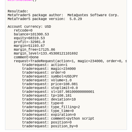
mt5.shutdown
()
Resultado:
MetaTrader5 package author: MetaQuotes Software Corp.
MetaTrader5 package version: 5.0.29
Account сurrency: USD
retcode=0
balance=101300.53
equity=68319.53
profit=-32981.0
margin=51193.67
margin_free=17125.86
margin_level=133.45308121101692
comment=Done
request=TradeRequest(action=1, magic=234000, order=0, symb
traderequest: action=1
traderequest: magic=234000
traderequest: order=0
traderequest: symbol=USDJPY
traderequest: volume=1.0
traderequest: price=108.081
traderequest: stoplimit=0.0
traderequest: sl=107.98100000000001
traderequest: tp=108.181
traderequest: deviation=10
traderequest: type=0
traderequest: type_filling=2
traderequest: type_time=0
traderequest: expiration=0
traderequest: comment=python script
traderequest: position=0
traderequest: position_by=0