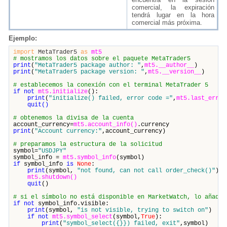
comercial, la expiración
tendrá lugar en la hora
comercial más próxima.
Ejemplo:
import
MetaTrader5
as
mt5
# mostramos los datos sobre el paquete MetaTrader5
print
(
"MetaTrader5 package author: "
,
mt5.__author__
)
print
(
"MetaTrader5 package version: "
,
mt5.__version__
)
# establecemos la conexión con el terminal MetaTrader 5
if not
mt5.initialize
():
print
(
"initialize() failed, error code ="
,
mt5.last_error
quit()
# obtenemos la divisa de la cuenta
account_currency=
mt5.account_info()
.currency
print
(
"Account сurrency:"
,account_currency)
# preparamos la estructura de la solicitud
symbol=
"USDJPY"
symbol_info =
mt5.symbol_info
(symbol)
if
symbol_info
is
None
:
print
(symbol,
"not found, can not call order_check()"
)
mt5.shutdown()
quit
()
# si el símbolo no está disponible en MarketWatch, lo añadim
if
not
symbol_info.visible:
print
(symbol,
"is not visible, trying to switch on"
)
if
not
mt5.symbol_select
(symbol,
True
):
print
(
"symbol_select({}}) failed, exit"
,symbol)