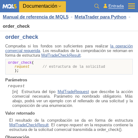
Documentación
Entrada
Manual de referencia de MQL5
MetaTrader para Python
order_check
order_check
Comprueba si los fondos son suficientes para realizar
la operación
comercial requerida
. Los resultados de la comprobación se retornan en
forma de estructura
MqlTradeCheckResult
.
order_check
(
request
// estructura de la solicitud
);
Parámetros
request
[in] Estructura del tipo
MqlTradeRequest
que describe la acción
comercial necesaria. Parámetro no nombrado obligatorio. Más
abajo, podrá ver un ejemplo con el rellenado de una solicitud y la
composición de una enumeración.
Valor retornado
El resultado de la comprobación se da en forma de estructura
MqlTradeCheckResult
. El campo
request
en la respuesta contiene la
estructura de la solicitud comercial transmitida a order_check().
Observación