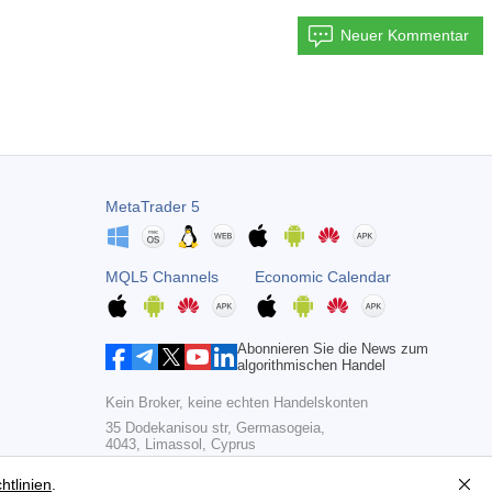
Neuer Kommentar
MetaTrader 5
MQL5 Channels
Economic Calendar
Abonnieren Sie die News zum
algorithmischen Handel
Kein Broker, keine echten Handelskonten
35 Dodekanisou str, Germasogeia,
4043, Limassol, Cyprus
Copyright 2000-2026,
MetaQuotes Ltd
htlinien
.