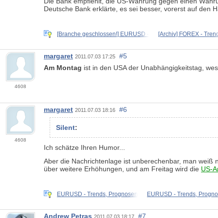
Die Bank empfiehlt, die US-Währung gegen einen Währu
Deutsche Bank erklärte, es sei besser, vorerst auf den 
[Branche geschlossen!] EURUSD -
[Archiv] FOREX - Tren
margaret
#5
2011.07.03 17:25
Am Montag
ist in den USA der Unabhängigkeitstag, wes
4608
margaret
#6
2011.07.03 18:16
Silent
:
4608
Ich schätze Ihren Humor...
Aber die Nachrichtenlage ist unberechenbar, man weiß 
über weitere Erhöhungen, und am Freitag wird die
US-Ar
EURUSD - Trends, Prognosen
EURUSD - Trends, Progn
Andrew Petras
#7
2011.07.03 18:17