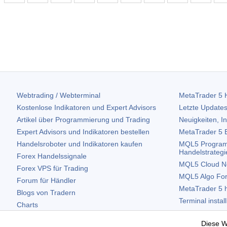
Webtrading / Webterminal
MetaTrader 5
H
Kostenlose Indikatoren und Expert Advisors
Letzte Updates
Artikel über Programmierung und Trading
Neuigkeiten, I
Expert Advisors und Indikatoren bestellen
MetaTrader 5
B
Handelsroboter und Indikatoren kaufen
MQL5 Program
Handelstrategi
Forex Handelssignale
MQL5 Cloud N
Forex VPS für Trading
MQL5 Algo Fo
Forum für Händler
MetaTrader 5
h
Blogs von Tradern
Terminal instal
Charts
Terminal deinst
Kostenlose Widgets
Diese W