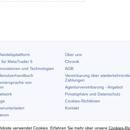
andelsplattform
Über uns
 für
MetaTrader 5
Chronik
nnovationen und Technologien
AGB
enutzerhandbuch
Vereinbarung über wiederkehrende
Zahlungen
miersprache von
en
Agenturvereinbarung - Angebot
etwork
Privatsphäre und Datenschutz
rge
Cookies-Richtlinien
erunterladen
Kontakt
lieren
allieren
ebsite verwendet Cookies. Erfahren Sie mehr über unsere
Cookies-Ric