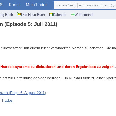
S
Kurse
MetaTrader
Geben Sie
/
ein, um zu suchen: @user, $symb
ding-Buch
Das NeuroBuch
Kalender
Webterminal
(Episode 5: Juli 2011)
 "eurowetwork" mit einem leicht veränderten Namen zu schaffen. Die 
r Handelssysteme zu diskutieren und deren Ergebnisse zu zeigen.
rt zur Entfernung des/der Beiträge. Ein Rückfall führt zu einer Sperr
nzen (Folge 6: August 2011)
d Trades