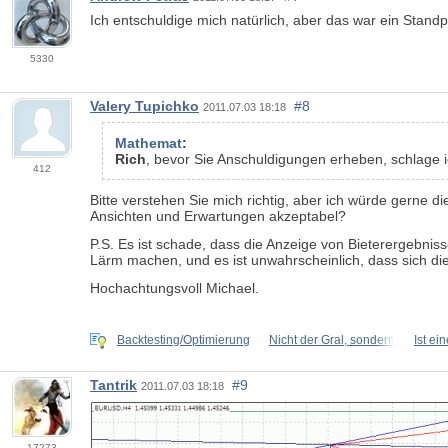
Ich entschuldige mich natürlich, aber das war ein Stan
5330
Valery Tupichko
#8
2011.07.03 18:18
Mathemat
:
Rich
, bevor Sie Anschuldigungen erheben, schlage i
412
Bitte verstehen Sie mich richtig, aber ich würde gerne die
Ansichten und Erwartungen akzeptabel?
P.S. Es ist schade, dass die Anzeige von Bieterergebni
Lärm machen, und es ist unwahrscheinlich, dass sich d
Hochachtungsvoll Michael.
Backtesting/Optimierung
Nicht der Gral, sondern
Ist ei
Tantrik
#9
2011.07.03 18:18
17273