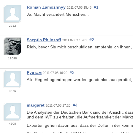
Roman Zamozhnyy
#1
2011.07.03 15:48
Ja, Macht verändert Menschen...
2212
Sceptic Philozoff
#2
2011.07.03 16:01
Rich
, bevor Sie mich beschuldigen, empfehle ich Ihnen,
17698
Рустам
#3
2011.07.03 16:22
Alle Regenbogendrogen werden gnadenlos ausgerottet, 
3676
margaret
#4
2011.07.03 17:20
Die Analysten der Deutschen Bank sind der Ansicht, da
und dem IWF zu erhalten, die Aufmerksamkeit der Märkte 
4608
Experten gehen davon aus, dass der Dollar in der kom