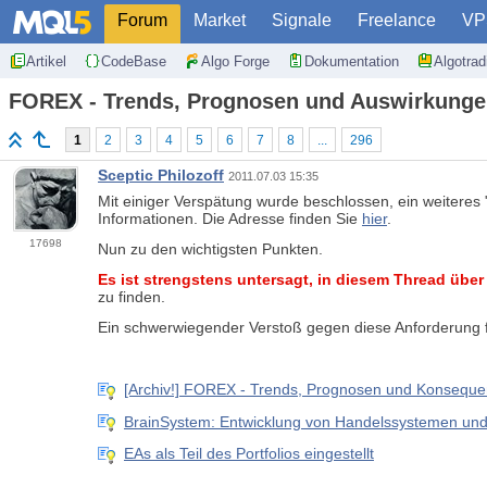
Forum
Market
Signale
Freelance
VP
Artikel
CodeBase
Algo Forge
Dokumentation
Algotra
FOREX - Trends, Prognosen und Auswirkungen 
1
2
3
4
5
6
7
8
...
296
Sceptic Philozoff
2011.07.03 15:35
Mit einiger Verspätung wurde beschlossen, ein weiteres
Informationen. Die Adresse finden Sie
hier
.
17698
Nun zu den wichtigsten Punkten.
Es ist strengstens untersagt, in diesem Thread übe
zu finden.
Ein schwerwiegender Verstoß gegen diese Anforderung füh
[Archiv!] FOREX - Trends, Prognosen und Konseque
BrainSystem: Entwicklung von Handelssystemen un
EAs als Teil des Portfolios eingestellt