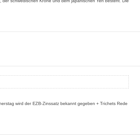
, der schwedischen Krone und dem japanischen Yen besteht. Die
nnerstag wird der EZB-Zinssatz bekannt gegeben + Trichets Rede