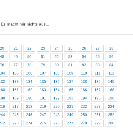
Es macht mir nichts aus...
20
21
22
23
24
25
26
27
28
48
49
50
51
52
53
54
55
56
76
77
78
79
80
81
82
83
84
104
105
106
107
108
109
110
111
112
132
133
134
135
136
137
138
139
140
160
161
162
163
164
165
166
167
168
188
189
190
191
192
193
194
195
196
216
217
218
219
220
221
222
223
224
244
245
246
247
248
249
250
251
252
272
273
274
275
276
277
278
279
280