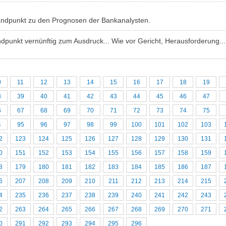
Standpunkt zu den Prognosen der Bankanalysten.
dpunkt vernünftig zum Ausdruck... Wie vor Gericht, Herausforderung... 
0
11
12
13
14
15
16
17
18
19
8
39
40
41
42
43
44
45
46
47
6
67
68
69
70
71
72
73
74
75
4
95
96
97
98
99
100
101
102
103
2
123
124
125
126
127
128
129
130
131
0
151
152
153
154
155
156
157
158
159
8
179
180
181
182
183
184
185
186
187
6
207
208
209
210
211
212
213
214
215
4
235
236
237
238
239
240
241
242
243
2
263
264
265
266
267
268
269
270
271
0
291
292
293
294
295
296