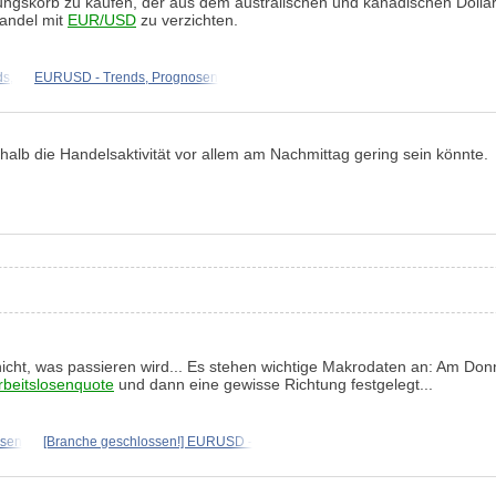
ngskorb zu kaufen, der aus dem australischen und kanadischen Dollar
Handel mit
EUR/USD
zu verzichten.
ds,
EURUSD - Trends, Prognosen
halb die Handelsaktivität vor allem am Nachmittag gering sein könnte.
nicht, was passieren wird... Es stehen wichtige Makrodaten an: Am Do
beitslosenquote
und dann eine gewisse Richtung festgelegt...
osen
[Branche geschlossen!] EURUSD -