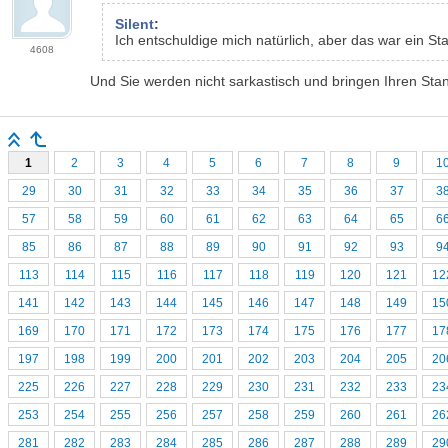
Silent
:
Ich entschuldige mich natürlich, aber das war ein 
4608
Und Sie werden nicht sarkastisch und bringen Ihren Stan
1
2
3
4
5
6
7
8
9
1
29
30
31
32
33
34
35
36
37
3
57
58
59
60
61
62
63
64
65
6
85
86
87
88
89
90
91
92
93
9
113
114
115
116
117
118
119
120
121
12
141
142
143
144
145
146
147
148
149
15
169
170
171
172
173
174
175
176
177
17
197
198
199
200
201
202
203
204
205
20
225
226
227
228
229
230
231
232
233
23
253
254
255
256
257
258
259
260
261
26
281
282
283
284
285
286
287
288
289
29