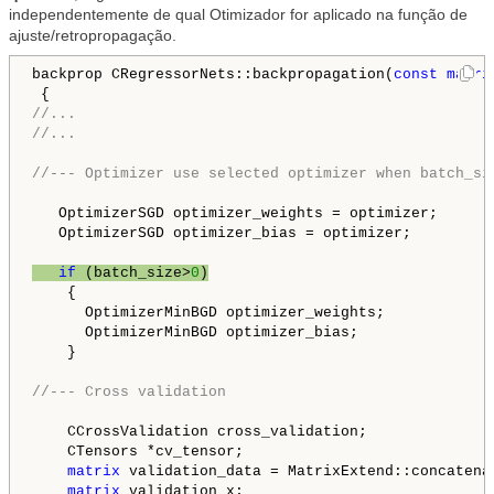
independentemente de qual Otimizador for aplicado na função de
ajuste/retropropagação.
backprop CRegressorNets::backpropagation(
const
matri
//...
//...
//--- Optimizer use selected optimizer when batch_si
   OptimizerSGD optimizer_weights = optimizer;

   OptimizerSGD optimizer_bias = optimizer;

if
 (batch_size>
0
)
    {

      OptimizerMinBGD optimizer_weights;

      OptimizerMinBGD optimizer_bias;

    }

//--- Cross validation
    CCrossValidation cross_validation;      

    CTensors *cv_tensor;

matrix
 validation_data = MatrixExtend::concatenat
matrix
 validation_x;
