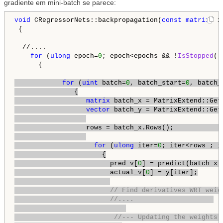
gradiente em mini-batch se parece:
void
 CRegressorNets::backpropagation(
const
matrix
& x
 {

  //....

for
 (
ulong
 epoch=
0
; epoch<epochs && !
IsStopped
()
      { 

for
 (
uint
 batch=
0
, batch_start=
0
, batch_
               {

matrix
 batch_x = MatrixExtend::Get
vector
 batch_y = MatrixExtend::Get
                  rows = batch_x.Rows();             
for
 (
ulong
 iter=
0
; iter<rows ; i
                      {

                        pred_v[
0
] = predict(batch_x.R
                        actual_v[
0
] = y[iter];

// Find derivatives WRT weig
//....                    
//--- Updating the weights 