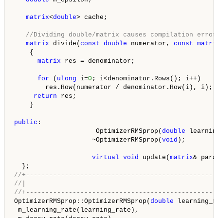
matrix
<
double
> cache;

//Dividing double/matrix causes compilation error
matrix
 divide(
const
double
 numerator, 
const
matri
    {

matrix
 res = denominator;

for
 (
ulong
 i=
0
; i<denominator.Rows(); i++)

        res.Row(numerator / denominator.Row(i), i);

return
 res;

    }

public
:

                     OptimizerRMSprop(
double
 learnin
                    ~OptimizerRMSprop(
void
);

virtual
void
 update(
matrix
& para
//+-------------------------------------------------
//|                                                 
//+-------------------------------------------------
OptimizerRMSprop::OptimizerRMSprop(
double
 learning_r
 m_learning_rate(learning_rate),
