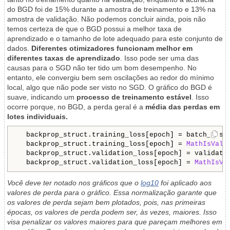
do BGD foi de 15% durante a amostra de treinamento e 13% na
amostra de validação. Não podemos concluir ainda, pois não
temos certeza de que o BGD possui a melhor taxa de
aprendizado e o tamanho de lote adequado para este conjunto de
dados.
Diferentes otimizadores funcionam melhor em
diferentes taxas de aprendizado
. Isso pode ser uma das
causas para o SGD não ter tido um bom desempenho. No
entanto, ele convergiu bem sem oscilações ao redor do mínimo
local, algo que não pode ser visto no SGD. O gráfico do BGD é
suave, indicando um
processo de treinamento estável
. Isso
ocorre porque, no BGD, a perda geral é a
média das perdas em
lotes individuais.
  backprop_struct.training_loss[epoch] = batch_loss.
  backprop_struct.training_loss[epoch] = 
MathIsVali
  backprop_struct.validation_loss[epoch] = validatio
  backprop_struct.validation_loss[epoch] = 
MathIsVa
Você deve ter notado nos gráficos que o
log10
foi aplicado aos
valores de perda para o gráfico. Essa normalização garante que
os valores de perda sejam bem plotados, pois, nas primeiras
épocas, os valores de perda podem ser, às vezes, maiores. Isso
visa penalizar os valores maiores para que pareçam melhores em