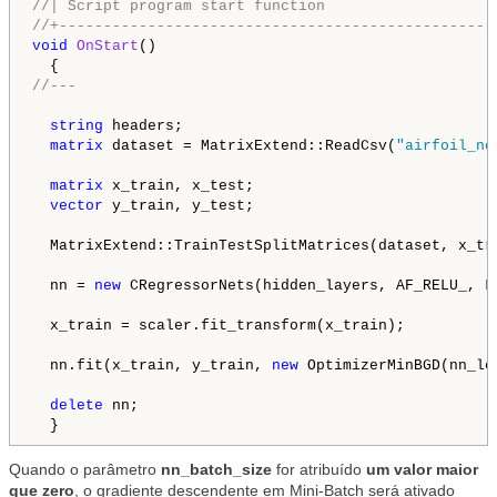
//| Script program start function                   
//+-------------------------------------------------
void
OnStart
()

//---
string
 headers;

matrix
 dataset = MatrixExtend::ReadCsv(
"airfoil_no
matrix
 x_train, x_test;

vector
 y_train, y_test;

  MatrixExtend::TrainTestSplitMatrices(dataset, x_tr
  nn = 
new
 CRegressorNets(hidden_layers, AF_RELU_, LO
  x_train = scaler.fit_transform(x_train);

  nn.fit(x_train, y_train, 
new
 OptimizerMinBGD(nn_le
delete
 nn; 

  }
Quando o parâmetro
nn_batch_size
for atribuído
um valor maior
que zero
, o gradiente descendente em Mini-Batch será ativado