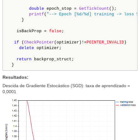
double
 epoch_stop = 
GetTickCount
();  

printf
(
"--> Epoch [%d/%d] training -> loss %
     }

   isBackProp = 
false
;

if
 (
CheckPointer
(optimizer)!=
POINTER_INVALID
)  

delete
 optimizer;

return
 backprop_struct;

 }
Resultados:
Descida de Gradiente Estocástico (SGD): taxa de aprendizado =
0,0001