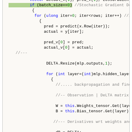
if
 (batch_size==
0
)
//Stochastic Gradient De
          {

for
 (
ulong
 iter=
0
; iter<rows; iter++) 
//i
             {

               pred = predict(x.Row(iter));

               actual = y[iter];

               pred_v[
0
] = pred; 

               actual_v[
0
] = actual; 

//---
                DELTA.Resize(mlp.outputs,
1
);

for
 (
int
 layer=(
int
)mlp.hidden_layer
                  {    

//..... backpropagation and find
//-- Observation | DeLTA matrix 
                    W = 
this
.Weights_tensor.Get(layer
                    B = 
this
.Bias_tensor.Get(layer);

//--- Derivatives wrt weights and