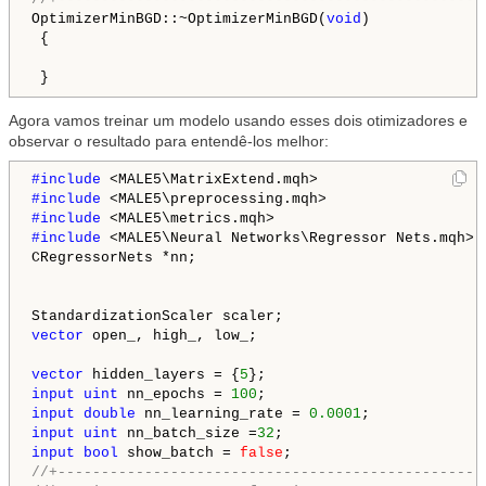
OptimizerMinBGD::~OptimizerMinBGD(
void
)

 {

Agora vamos treinar um modelo usando esses dois otimizadores e
observar o resultado para entendê-los melhor:
#include 
#include 
#include 
#include 
<MALE5\Neural Networks\Regressor Nets.mqh>

CRegressorNets *nn;

vector
 open_, high_, low_;

vector
 hidden_layers = {
5
input
uint
 nn_epochs = 
100
input
double
 nn_learning_rate = 
0.0001
input
uint
 nn_batch_size =
32
input
bool
 show_batch = 
false
//+-------------------------------------------------