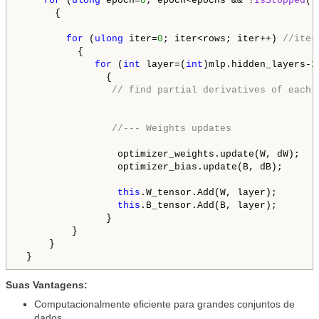
for
 (
ulong
 epoch=
0
; epoch<epochs && !
IsStopped
()
      { 

for
 (
ulong
 iter=
0
; iter<rows; iter++) 
//iter
          {             

for
 (
int
 layer=(
int
)mlp.hidden_layers-
1
               {    

// find partial derivatives of each 
//--- Weights updates
                 optimizer_weights.update(W, dW);

                 optimizer_bias.update(B, dB);

this
.W_tensor.Add(W, layer);

this
.B_tensor.Add(B, layer);

               }

         }

     }

 }
Suas Vantagens:
Computacionalmente eficiente para grandes conjuntos de
dados.