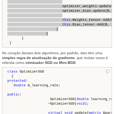
                           optimizer_weights.update(W
                           optimizer_bias.update(B, d
this
.Weights_tensor.Add(W,
this
.Bias_tensor.Add(B, la
                        }

                   }
       }

 }
No coração desses dois algoritmos, por padrão, eles têm uma
simples regra de atualização de gradiente
, que muitas vezes é
referida como
otimizador SGD ou Mini-BGD
.
class
 OptimizerSGD

protected
:

double
 m_learning_rate;

public
:

                     OptimizerSGD(
double
 learning_ra
                    ~OptimizerSGD(
void
);

virtual
void
 update(
matrix
 &para