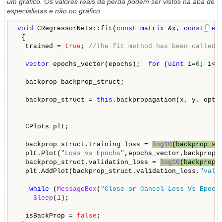
um gráfico. Os valores reais da perda podem ser vistos na aba de
especialistas e não no gráfico.
void
 CRegressorNets::fit(
const
matrix
 &x, 
const
vec
 {

  trained = 
true
; 
//The fit method has been called
vector
 epochs_vector(epochs);  
for
 (
uint
 i=
0
; i<e
  backprop backprop_struct;

  backprop_struct = 
this
.backpropagation(x, y, opti
  CPlots plt;

  backprop_struct.training_loss = 
log10
(backprop_st
  plt.Plot(
"Loss vs Epochs"
,epochs_vector,backprop_
  backprop_struct.validation_loss = 
log10
(backprop_
  plt.AddPlot(backprop_struct.validation_loss,
"vali
while
 (
MessageBox
(
"Close or Cancel Loss Vs Epoch
Sleep
(
1
);

  isBackProp = 
false
;
