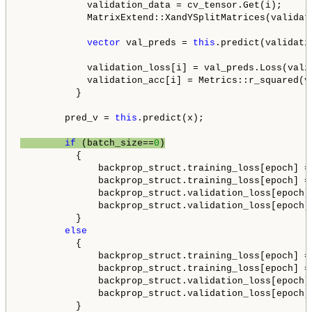
            validation_data = cv_tensor.Get(i);

            MatrixExtend::XandYSplitMatrices(validat
vector
 val_preds = 
this
.predict(validatio
            validation_loss[i] = val_preds.Loss(vali
            validation_acc[i] = Metrics::r_squared(va
          }

        pred_v = 
this
.predict(x);

if
 (batch_size==
0
)
          {      

              backprop_struct.training_loss[epoch] =
              backprop_struct.training_loss[epoch] =
              backprop_struct.validation_loss[epoch] 
              backprop_struct.validation_loss[epoch]
          }

else
          {

              backprop_struct.training_loss[epoch] = 
              backprop_struct.training_loss[epoch] =
              backprop_struct.validation_loss[epoch] 
              backprop_struct.validation_loss[epoch]
          }
