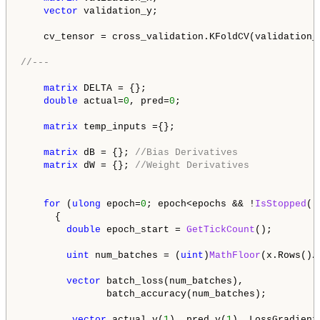
vector
 validation_y;

    cv_tensor = cross_validation.KFoldCV(validation_
//---
matrix
 DELTA = {};

double
 actual=
0
, pred=
0
;

matrix
 temp_inputs ={};

matrix
 dB = {}; 
//Bias Derivatives
matrix
 dW = {}; 
//Weight Derivatives
for
 (
ulong
 epoch=
0
; epoch<epochs && !
IsStopped
()
      {        

double
 epoch_start = 
GetTickCount
(); 

uint
 num_batches = (
uint
)
MathFloor
(x.Rows()/
vector
 batch_loss(num_batches), 

               batch_accuracy(num_batches);

vector
 actual_v(
1
), pred_v(
1