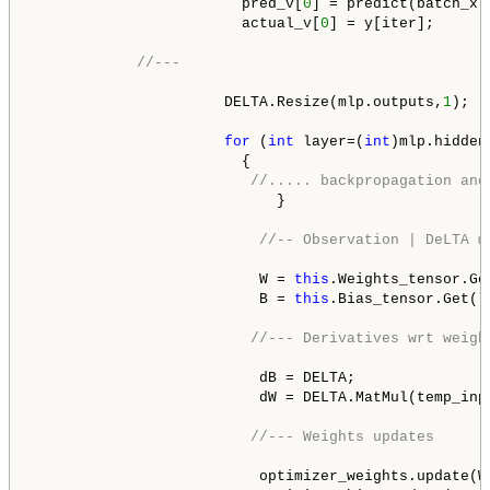
                        pred_v[
0
] = predict(batch_x.R
                        actual_v[
0
] = y[iter];

//---
                      DELTA.Resize(mlp.outputs,
1
);

for
 (
int
 layer=(
int
)mlp.hidden
                        {    

//..... backpropagation and
                            }

//-- Observation | DeLTA m
                          W = 
this
.Weights_tensor.Get
                          B = 
this
.Bias_tensor.Get(la
//--- Derivatives wrt weigh
                          dB = DELTA;

                          dW = DELTA.MatMul(temp_inp
//--- Weights updates
                          optimizer_weights.update(W,