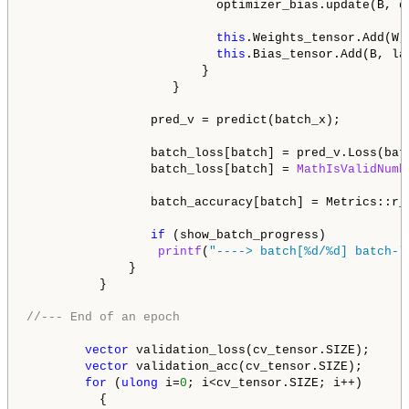
                          optimizer_bias.update(B, dB
this
.Weights_tensor.Add(W, 
this
.Bias_tensor.Add(B, lay
                        }

                    }

                 pred_v = predict(batch_x);

                 batch_loss[batch] = pred_v.Loss(bat
                 batch_loss[batch] = 
MathIsValidNumb
                 batch_accuracy[batch] = Metrics::r_s
if
 (show_batch_progress)

printf
(
"----> batch[%d/%d] batch-l
              }

          }

//--- End of an epoch
vector
 validation_loss(cv_tensor.SIZE);

vector
 validation_acc(cv_tensor.SIZE);

for
 (
ulong
 i=
0
; i<cv_tensor.SIZE; i++)

          {
