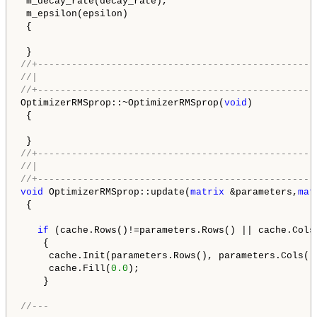
 m_decay_rate(decay_rate),

 m_epsilon(epsilon)

 {

//+-------------------------------------------------
//|                                                 
//+-------------------------------------------------
OptimizerRMSprop::~OptimizerRMSprop(
void
)

 {

//+-------------------------------------------------
//|                                                 
//+-------------------------------------------------
void
 OptimizerRMSprop::update(
matrix
 &parameters,
mat
 {

if
 (cache.Rows()!=parameters.Rows() || cache.Cols(
    {

     cache.Init(parameters.Rows(), parameters.Cols())
     cache.Fill(
0.0
);

    }

//---