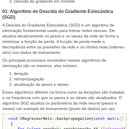
Descida de gradiente em minilote
01: Algoritmo de Descida do Gradiente Estocástica
(SGD)
A Descida do Gradiente Estocástica (SGD) é um algoritmo de
otimização fundamental usado para treinar redes neurais. Ele
atualiza iterativamente os pesos e os vieses da rede de forma a
minimizar a função de perda. A função de perda mede a
discrepância entre as previsões da rede e os rótulos reais (valores-
alvo) nos dados de treinamento.
Os principais processos envolvidos nesses algoritmos de
otimização são os mesmos, eles incluem:
iteração
retropropagação
atualização de pesos e vieses
Esses algoritmos diferem na forma como as iterações são tratadas
e na frequência com que os pesos e os vieses são atualizados. O
algoritmo SGD atualiza os parâmetros da rede neural (pesos e
vieses) um exemplo de treinamento (ponto de dados) por vez.
void
 CRegressorNets::backpropagation(
const
matrix
& x
 {   
