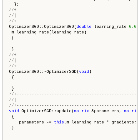
//+-------------------------------------------------
//|                                                 
//+-------------------------------------------------
OptimizerSGD::OptimizerSGD(
double
 learning_rate=
0.01
 m_learning_rate(learning_rate)

 {

//+-------------------------------------------------
//|                                                 
//+-------------------------------------------------
OptimizerSGD::~OptimizerSGD(
void
)

 {

//+-------------------------------------------------
//|                                                 
//+-------------------------------------------------
void
 OptimizerSGD::update(
matrix
 &parameters, 
matrix
 {

    parameters -= 
this
.m_learning_rate * gradients; 
 }
