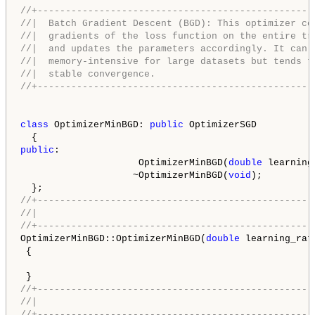
//+-------------------------------------------------
//|  Batch Gradient Descent (BGD): This optimizer co
//|  gradients of the loss function on the entire tr
//|  and updates the parameters accordingly. It can 
//|  memory-intensive for large datasets but tends t
//|  stable convergence.                            
//+-------------------------------------------------
class
 OptimizerMinBGD: 
public
 OptimizerSGD

public
:

                     OptimizerMinBGD(
double
 learning
                    ~OptimizerMinBGD(
void
);

//+-------------------------------------------------
//|                                                 
//+-------------------------------------------------
OptimizerMinBGD::OptimizerMinBGD(
double
 learning_rat
 {

//+-------------------------------------------------
//|                                                 
//+-------------------------------------------------