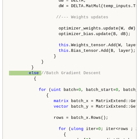
                    dB = DELTA;

                    dW = DELTA.MatMul(temp_inputs.Tra
//--- Weights updates
                    optimizer_weights.update(W, dW);

                    optimizer_bias.update(B, dB);

this
.Weights_tensor.Add(W, layer)
this
.Bias_tensor.Add(B, layer);

                  }

             }

else
//Batch Gradient Descent
          {

for
 (
uint
 batch=
0
, batch_start=
0
, batch_
               {

matrix
 batch_x = MatrixExtend::Get
vector
 batch_y = MatrixExtend::Get
                  rows = batch_x.Rows();             
for
 (
ulong
 iter=
0
; iter<rows ; i
                      {
