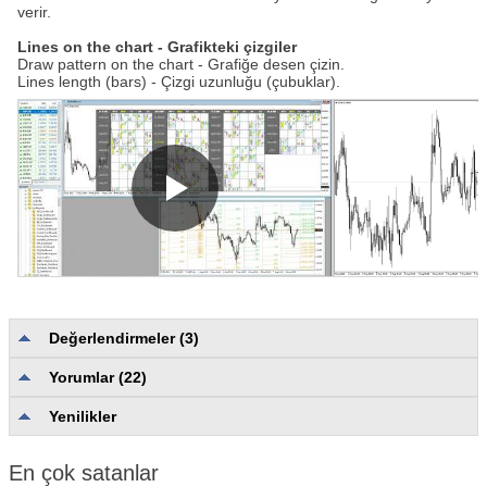
verir.
Lines on the chart - Grafikteki çizgiler
Draw pattern on the chart - Grafiğe desen çizin.
Lines length (bars) - Çizgi uzunluğu (çubuklar).
Değerlendirmeler (3)
Yorumlar (22)
Açıklama kalitesi ve eksiksizliği
5.0
Güvenilirlik ve kullanışlılık
5.0
Yenilikler
Kullanıcı desteği
5.0
En çok satanlar
MP_mpap
#
2025.06.27 14:20