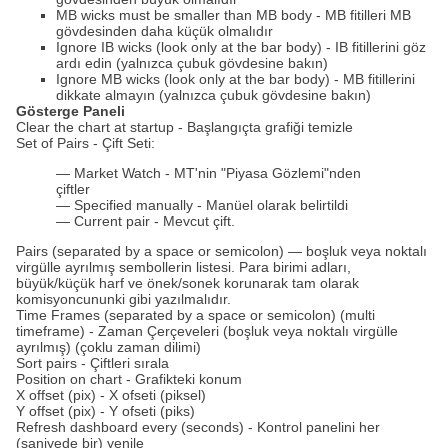
MB wicks must be smaller than MB body - MB fitilleri MB
gövdesinden daha küçük olmalıdır
Ignore IB wicks (look only at the bar body) - IB fitillerini göz
ardı edin (yalnızca çubuk gövdesine bakın)
Ignore MB wicks (look only at the bar body) - MB fitillerini
dikkate almayın (yalnızca çubuk gövdesine bakın)
Gösterge Paneli
Clear the chart at startup - Başlangıçta grafiği temizle
Set of Pairs - Çift Seti:
— Market Watch - MT'nin "Piyasa Gözlemi"nden
çiftler
— Specified manually - Manüel olarak belirtildi
— Current pair - Mevcut çift.
Pairs (separated by a space or semicolon) — boşluk veya noktalı
virgülle ayrılmış sembollerin listesi. Para birimi adları,
büyük/küçük harf ve önek/sonek korunarak tam olarak
komisyoncununki gibi yazılmalıdır.
Time Frames (separated by a space or semicolon) (multi
timeframe) - Zaman Çerçeveleri (boşluk veya noktalı virgülle
ayrılmış) (çoklu zaman dilimi)
Sort pairs - Çiftleri sırala
Position on chart - Grafikteki konum
X offset (pix) - X ofseti (piksel)
Y offset (pix) - Y ofseti (piks)
Refresh dashboard every (seconds) - Kontrol panelini her
(saniyede bir) yenile