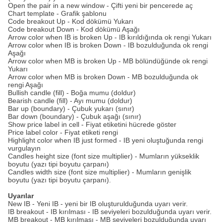
Open the pair in a new window - Çifti yeni bir pencerede aç
Chart template - Grafik şablonu
Code breakout Up - Kod dökümü Yukarı
Code breakout Down - Kod dökümü Aşağı
Arrow color when IB is broken Up - IB kırıldığında ok rengi Yukarı
Arrow color when IB is broken Down - IB bozulduğunda ok rengi
Aşağı
Arrow color when MB is broken Up - MB bölündüğünde ok rengi
Yukarı
Arrow color when MB is broken Down - MB bozulduğunda ok
rengi Aşağı
Bullish candle (fill) - Boğa mumu (doldur)
Bearish candle (fill) - Ayı mumu (doldur)
Bar up (boundary) - Çubuk yukarı (sınır)
Bar down (boundary) - Çubuk aşağı (sınır)
Show price label in cell - Fiyat etiketini hücrede göster
Price label color - Fiyat etiketi rengi
Highlight color when IB just formed - IB yeni oluştuğunda rengi
vurgulayın
Candles height size (font size multiplier) - Mumların yükseklik
boyutu (yazı tipi boyutu çarpanı)
Candles width size (font size multiplier) - Mumların genişlik
boyutu (yazı tipi boyutu çarpanı).
Uyarılar
New IB - Yeni IB - yeni bir IB oluşturulduğunda uyarı verir.
IB breakout - IB kırılması - IB seviyeleri bozulduğunda uyarı verir.
MB breakout - MB kırılması - MB seviyeleri bozulduğunda uyarı