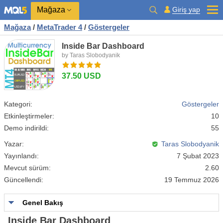
Mağaza
Giriş yap
Mağaza
/
MetaTrader 4
/
Göstergeler
Inside Bar Dashboard
by Taras Slobodyanik
37.50 USD
Kategori:
Göstergeler
Etkinleştirmeler:
10
Demo indirildi:
55
Yazar:
Taras Slobodyanik
Yayınlandı:
7 Şubat 2023
Mevcut sürüm:
2.60
Güncellendi:
19 Temmuz 2026
Genel Bakış
Inside Bar Dashboard