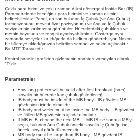
Çoklu para birimi ve çoklu zaman dilimi göstergesi Inside Bar (IB).
Parametrelerde istediğiniz para birimini ve zaman dilimini
belirtebilirsiniz. Panel, en son bulunan İç Çubuk (ve Ana Çubuk)
formasyonunu, mevcut fiyat pozisyonunu ve Ana ve İç Çubuk
seviyelerinin kırılmasını görüntüler. Hücrelerdeki çubukların ve
metnin boyutunu ve rengini ayarlayabilirsiniz. Gösterge aynı
zamanda seviyeler kırıldığında da bildirim gönderebiliyor. Noktalı
bir hücreye tıkladığınızda belirtilen sembol ve nokta açılacaktır.
Bu MTF Tarayıcıdır.
Kontrol panelini grafikten gizlemenin anahtarı varsayılan olarak
"D"dir
Parametreler
How long pattern will be valid after first breakout (bars) —
sinyalin bir hücrede kaç çubuk gösterileceği
IB body must be inside of the MB body - IB gövdesi MB
gövdesinin içinde olmalıdır.
IB body and wicks must be inside the MB body - IB gövdesi
ve fitilleri MB gövdesinin içinde olmalıdır.
If MB is IB, choose the next MB — MB IB ise sonraki MB'yi
seçin; bulunan Ana Çubuk önceki sinyalin İç Çubuğu ise,
önceki sinyal görüntülenecektir.
MB body must be large than IB body - MB gövdesi IB
gövdesinden büyük olmalıdır