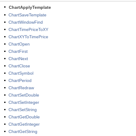
ChartApplyTemplate
ChartSaveTemplate
ChartWindowFind
ChartTimePriceToXY
ChartXYToTimePrice
ChartOpen
ChartFirst
ChartNext
ChartClose
ChartSymbol
ChartPeriod
ChartRedraw
ChartSetDouble
ChartSetInteger
ChartSetString
ChartGetDouble
ChartGetInteger
ChartGetString