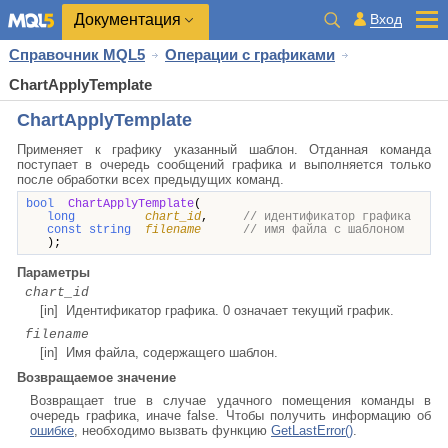
Документация
Вход
Справочник MQL5
Операции с графиками
ChartApplyTemplate
ChartApplyTemplate
Применяет к графику указанный шаблон. Отданная команда
поступает в очередь сообщений графика и выполняется только
после обработки всех предыдущих команд.
bool
ChartApplyTemplate
(
long
chart_id
,
// идентификатор графика
const string
filename
// имя файла с шаблоном
);
Параметры
chart_id
[in] Идентификатор графика. 0 означает текущий график.
filename
[in] Имя файла, содержащего шаблон.
Возвращаемое значение
Возвращает true в случае удачного помещения команды в
очередь графика, иначе false. Чтобы получить информацию об
ошибке
, необходимо вызвать функцию
GetLastError()
.