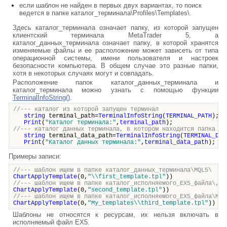
если шаблон не найден в первых двух вариантах, то поиск
ведется в папке каталог_терминала\Profiles\Templates\.
Здесь каталог_терминала означает папку, из которой запущен
клиентский терминала MetaTrader 5, а
каталог_данных_терминала означает папку, в которой хранятся
изменяемые файлы и ее расположение может зависеть от типа
операционной системы, имени пользователя и настроек
безопасности компьютера. В общем случае это разные папки,
хотя в некоторых случаях могут и совпадать.
Расположение папок каталог_данных_терминала и
каталог_терминала можно узнать с помощью функции
TerminalInfoString()
.
//--- каталог из которой запущен терминал
string
terminal_path=
TerminalInfoString
(
TERMINAL_PATH
);
Print
(
"Каталог терминала:"
,
terminal_path
);
//--- каталог данных терминала, в котором находится папка MQ
string
terminal_data_path=
TerminalInfoString
(
TERMINAL_DAT
Print
(
"Каталог данных терминала:"
,
terminal_data_path
);
Примеры записи:
//--- шаблон ищем в папке каталог_данных_терминала\MQL5\
ChartApplyTemplate
(0,
"\\first_template.tpl"
))
//--- шаблон ищем в папке каталог_исполняемого_EX5_файла\, з
ChartApplyTemplate
(0,
"second_template.tpl"
))
//--- шаблон ищем в папке каталог_исполняемого_EX5_файла\My_
ChartApplyTemplate
(0,
"My_templates\\third_template.tpl"
))
Шаблоны не относятся к ресурсам, их нельзя включать в
исполняемый файл EX5.