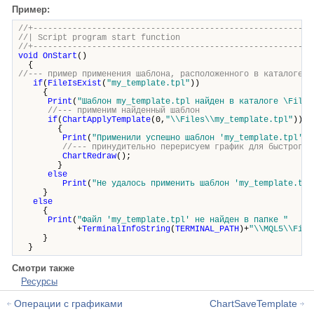
Пример:
//+---------------------------------------------------------
//| Script program start funct
//+---------------------------------------------------------
void
OnStart
()
{
//--- пример применения шаблона, расположенного в каталоге \
if
(
FileIsExist
(
"my_template.tpl"
))
{
Print
(
"Шаблон my_template.tpl найден в каталоге \Files
//--- применим найденный шаблон
if
(
ChartApplyTemplate
(0,
"\\Files\\my_template.tpl"
))
{
Print
(
"Применили успешно шаблон 'my_template.tpl'"
)
//--- принудительно перерисуем график для быстрого 
ChartRedraw
();
}
else
Print
(
"Не удалось применить шаблон 'my_template.tpl
}
else
{
Print
(
"Файл 'my_template.tpl' не найден в папке "
+
TerminalInfoString
(
TERMINAL_PATH
)+
"\\MQL5\\File
}
}
Смотри также
Ресурсы
Операции с графиками
ChartSaveTemplate