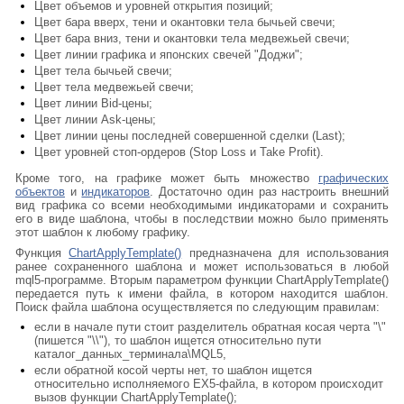
Цвет объемов и уровней открытия позиций;
Цвет бара вверх, тени и окантовки тела бычьей свечи;
Цвет бара вниз, тени и окантовки тела медвежьей свечи;
Цвет линии графика и японских свечей "Доджи";
Цвет тела бычьей свечи;
Цвет тела медвежьей свечи;
Цвет линии Bid-цены;
Цвет линии Ask-цены;
Цвет линии цены последней совершенной сделки (Last);
Цвет уровней стоп-ордеров (Stop Loss и Take Profit).
Кроме того, на графике может быть множество
графических
объектов
и
индикаторов
. Достаточно один раз настроить внешний
вид графика со всеми необходимыми индикаторами и сохранить
его в виде шаблона, чтобы в последствии можно было применять
этот шаблон к любому графику.
Функция
ChartApplyTemplate()
предназначена для использования
ранее сохраненного шаблона и может использоваться в любой
mql5-программе. Вторым параметром функции ChartApplyTemplate()
передается путь к имени файла, в котором находится шаблон.
Поиск файла шаблона осуществляется по следующим правилам:
если в начале пути стоит разделитель обратная косая черта "\"
(пишется "\\"), то шаблон ищется относительно пути
каталог_данных_терминала\MQL5,
если обратной косой черты нет, то шаблон ищется
относительно исполняемого EX5-файла, в котором происходит
вызов функции ChartApplyTemplate();