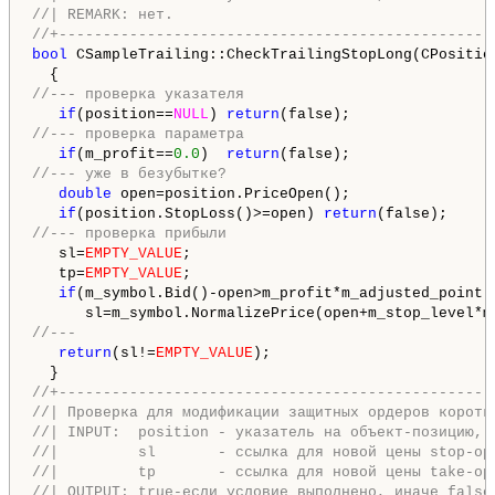
//| REMARK: нет.                                    
//+-------------------------------------------------
bool
 CSampleTrailing::CheckTrailingStopLong(CPositio
//--- проверка указателя
if
(position==
NULL
) 
return
//--- проверка параметра
if
(m_profit==
0.0
)  
return
//--- уже в безубытке?
double
 open=position.PriceOpen();

if
(position.StopLoss()>=open) 
return
//--- проверка прибыли
   sl=
EMPTY_VALUE
;

   tp=
EMPTY_VALUE
;

if
(m_symbol.Bid()-open>m_profit*m_adjusted_point)

//---
return
(sl!=
EMPTY_VALUE
);

//+-------------------------------------------------
//| Проверка для модификации защитных ордеров коротк
//| INPUT:  position - указатель на объект-позицию, 
//|         sl       - ссылка для новой цены stop-ор
//|         tp       - ссылка для новой цены take-ор
//| OUTPUT: true-если условие выполнено, иначе false