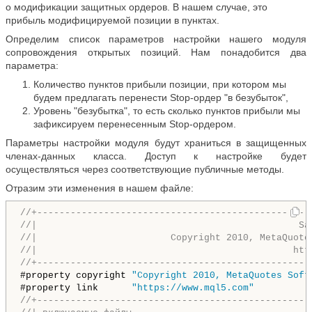
о модификации защитных ордеров. В нашем случае, это
прибыль модифицируемой позиции в пунктах.
Определим список параметров настройки нашего модуля
сопровождения открытых позиций. Нам понадобится два
параметра:
Количество пунктов прибыли позиции, при котором мы
будем предлагать перенести Stop-ордер "в безубыток",
Уровень "безубытка", то есть сколько пунктов прибыли мы
зафиксируем перенесенным Stop-ордером.
Параметры настройки модуля будут храниться в защищенных
членах-данных класса. Доступ к настройке будет
осуществляться через соответствующие публичные методы.
Отразим эти изменения в нашем файле:
//+-------------------------------------------------
//|                                               Sa
//|                        Copyright 2010, MetaQuote
//|                                              htt
//+-------------------------------------------------
#property copyright 
"Copyright 2010, MetaQuotes Soft
#property link      
"https://www.mql5.com"
//+-------------------------------------------------