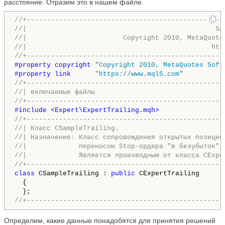
расстояние. Отразим это в нашем файле.
//+-------------------------------------------------
//|                                               Sa
//|                        Copyright 2010, MetaQuote
//|                                              htt
//+-------------------------------------------------
#property copyright 
"Copyright 2010, MetaQuotes Soft
#property link      
"https://www.mql5.com"
//+-------------------------------------------------
//| включаемые файлы                                
//+-------------------------------------------------
#include <Expert\ExpertTrailing.mqh>
//+-------------------------------------------------
//| Класс CSampleTrailing.                          
//| Назначение: Класс сопровождения открытых позиций
//|             
переносом 
Stop-ордера 
"в безубыток".
//|             Является производным от класса CExpe
//+-------------------------------------------------
class
 CSampleTrailing : 
public
 CExpertTrailing

  {

//+-------------------------------------------------
Определим, какие данные понадобятся для принятия решений