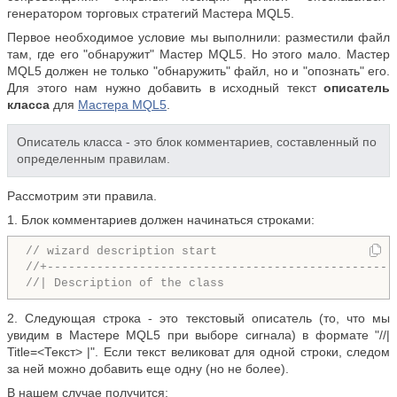
генератором торговых стратегий Мастера MQL5.
Первое необходимое условие мы выполнили: разместили файл
там, где его "обнаружит" Мастер MQL5. Но этого мало. Мастер
MQL5 должен не только "обнаружить" файл, но и "опознать" его.
Для этого нам нужно добавить в исходный текст
описатель
класса
для
Мастера MQL5
.
Описатель класса - это блок комментариев, составленный по
определенным правилам.
Рассмотрим эти правила.
1. Блок комментариев должен начинаться строками:
// wizard description start
//+-------------------------------------------------
//| Description of the class                        
2. Следующая строка - это текстовый описатель (то, что мы
увидим в Мастере MQL5 при выборе сигнала) в формате "//|
Title=<Текст> |". Если текст великоват для одной строки, следом
за ней можно добавить еще одну (но не более).
В нашем случае получится: