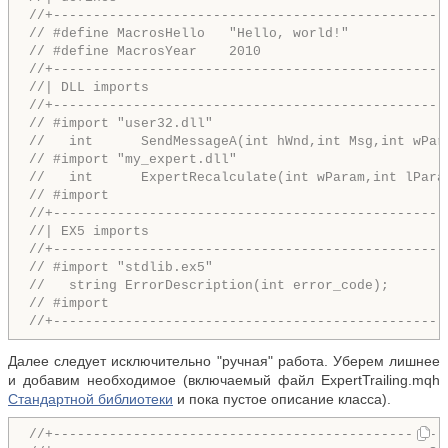
//+-------------------------------------------------
// #define MacrosHello   "Hello, world!"
// #define MacrosYear    2010
//+-------------------------------------------------
//| DLL imports                                     
//+-------------------------------------------------
// #import "user32.dll"
//   int      SendMessageA(int hWnd,int Msg,int wPar
// #import "my_expert.dll"
//   int      ExpertRecalculate(int wParam,int lPara
// #import
//+-------------------------------------------------
//| EX5 imports                                     
//+-------------------------------------------------
// #import "stdlib.ex5"
//   string ErrorDescription(int error_code);
// #import
//+-------------------------------------------------
Далее следует исключительно "ручная" работа. Уберем лишнее
и добавим необходимое (включаемый файл ExpertTrailing.mqh
Стандартной библиотеки
и пока пустое описание класса).
//+-------------------------------------------------