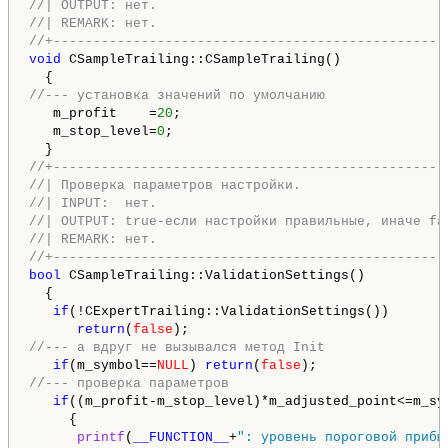
//| OUTPUT: нет.                                    
//| REMARK: нет.                                    
//+-------------------------------------------------
void
 CSampleTrailing::CSampleTrailing()

//--- установка значений по умолчанию
   m_profit    =
20
;

   m_stop_level=
0
;

//+-------------------------------------------------
//| Проверка параметров настройки.                  
//| INPUT:  нет.                                    
//| OUTPUT: true-если настройки правильные, иначе fa
//| REMARK: нет.                                    
//+-------------------------------------------------
bool
 CSampleTrailing::ValidationSettings()

  {

if
(!CExpertTrailing::ValidationSettings())

return
(
false
//--- а вдруг не вызывался метод Init
if
(m_symbol==
NULL
) 
return
(
false
//--- проверка параметров
if
((m_profit-m_stop_level)*m_adjusted_point<=m_sy
     {

printf
(
__FUNCTION__
+
": уровень пороговой прибы