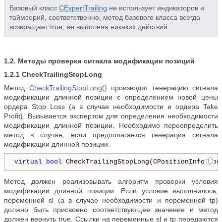
Базовый класс
CExpertTrailing
не использует индикаторов и
таймсерий, соответственно, метод базового класса всегда
возвращает true, не выполняя никаких действий.
1.2. Методы проверки сигнала модификации позиций
1.2.1
CheckTrailingStopLong
Метод
CheckTrailingStopLong()
производит генерацию сигнала
модификации длинной позиции с определением новой цены
ордера Stop Loss (а в случае необходимости и ордера Take
Profit). Вызывается экспертом для определения необходимости
модификации длинной позиции. Необходимо переопределить
метод в случае, если предполагается генерация сигнала
модификации длинной позиции.
virtual
bool
 CheckTrailingStopLong(CPositionInfo* po
Метод должен реализовывать алгоритм проверки условия
модификации длинной позиции. Если условие выполнилось,
переменной sl (а в случае необходимости и переменной tp)
должно быть присвоено соответствующее значение и метод
должен вернуть true. Ссылки на переменные sl и tp передаются