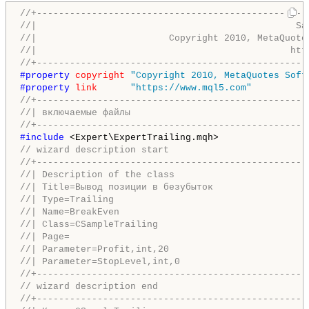
//+-------------------------------------------------
//|                                               Sa
//|                        Copyright 2010, MetaQuote
//|                                              htt
//+-------------------------------------------------
#property 
copyright
"Copyright 2010, MetaQuotes Soft
#property 
link
"https://www.mql5.com"
//+-------------------------------------------------
//| включаемые файлы                                
//+-------------------------------------------------
#include 
// wizard description start
//+-------------------------------------------------
//| Description of the class                        
//| Title=Вывод позиции в безубыток                 
//| Type=Trailing                                   
//| Name=BreakEven                                  
//| Class=CSampleTrailing                           
//| Page=                                           
//| Parameter=Profit,int,20                         
//| Parameter=StopLevel,int,0                       
//+-------------------------------------------------
// wizard description end
//+-------------------------------------------------