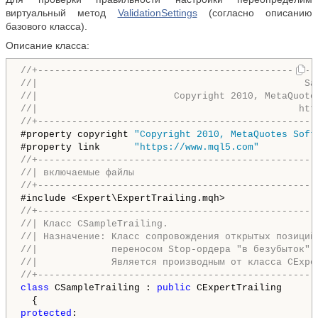
виртуальный метод
ValidationSettings
(согласно описанию
базового класса).
Описание класса:
//+-------------------------------------------------
//|                                               Sa
//|                        Copyright 2010, MetaQuote
//|                                              htt
//+-------------------------------------------------
#property copyright 
"Copyright 2010, MetaQuotes Soft
#property link      
"https://www.mql5.com"
//+-------------------------------------------------
//| включаемые файлы                                
//+-------------------------------------------------
//+-------------------------------------------------
//| Класс CSampleTrailing.                          
//| Назначение: Класс сопровождения открытых позиций
//|             переносом Stop-ордера "в безубыток".
//|             Является производным от класса CExpe
//+-------------------------------------------------
class
 CSampleTrailing : 
public
 CExpertTrailing

protected
:
