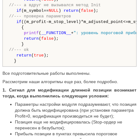
//--- а вдруг не вызывался метод Init
if
(m_symbol==
NULL
) 
return
(
false
//--- проверка параметров
if
((m_profit-m_stop_level)*m_adjusted_point<=m_sy
     {

printf
(
__FUNCTION__
+
": уровень пороговой прибы
return
(
false
);

//--- ok
return
(
true
);

  }
Все подготовительные работы выполнены.
Рассмотрим наши алгоритмы еще раз, более подробно.
1. Сигнал для модификации длинной позиции возникает
тогда, когда выполнились следующие условия:
Параметры настройки модуля подразумевают, что позиция
должна быть модифицирована (при установке параметра
Profit=0, модификация производиться не будет);
Позиция еще не модифицировалась (Stop-ордер не
перенесен в безубыток);
Прибыль позиции в пунктах превысила пороговое