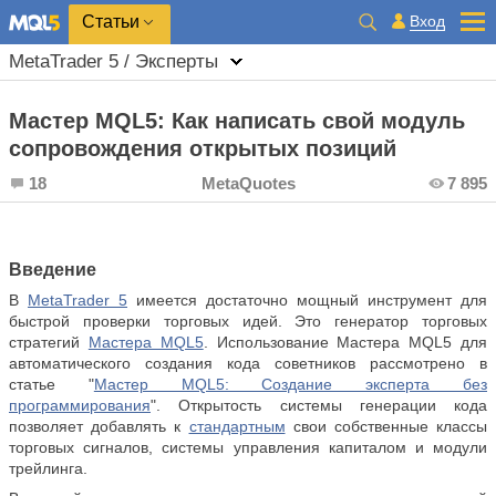
Вход
Статьи
MetaTrader 5 / Эксперты
Мастер MQL5: Как написать свой модуль
сопровождения открытых позиций
18
MetaQuotes
7 895
Введение
В
MetaTrader 5
имеется достаточно мощный инструмент для
быстрой проверки торговых идей. Это генератор торговых
стратегий
Мастера MQL5
. Использование Мастера MQL5 для
автоматического создания кода советников рассмотрено в
статье "
Мастер MQL5: Создание эксперта без
программирования
". Открытость системы генерации кода
позволяет добавлять к
стандартным
свои собственные классы
торговых сигналов, системы управления капиталом и модули
трейлинга.