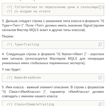
//| Title=Сигнал по пересечению цены и скользящей ср
//| со входом на откате                             
3. Дальше следует строка с указанием типа класса в формате "//|
Type=<Тип> |". Поле <Тип> должно иметь значение Signal (кроме
сигналов Мастер MQL5 знает и другие типы классов).
Пишем:
//| Type=Trailing
                                   
4. Следующая строка в формате "//| Name=<Имя> |" - короткое
имя сигнала (используется Мастером MQL5 для генерации
уникальных имен глобальных переменных эксперта).
У нас будет:
//| Name=BreakEven
                                  
5. Имя класса - важный элемент описания. В строке с форматом
"//| Class=<ИмяКласса> |", параметр <ИмяКласса> должен
совпадать с именем нашего класса:
//| Class=CSample
Trailing
                           