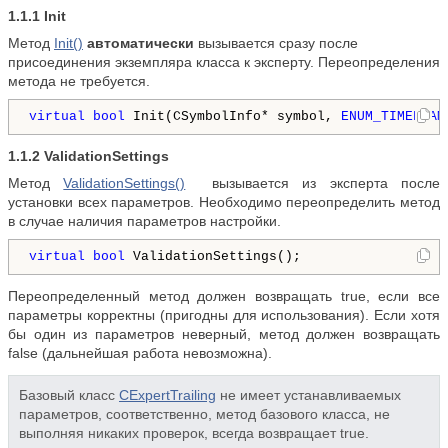
1.1.1 Init
Метод
Init()
автоматически
вызывается сразу после
присоединения экземпляра класса к эксперту. Переопределения
метода не требуется.
virtual
bool
 Init(CSymbolInfo* symbol, 
ENUM_TIMEFRAM
1.1.2
ValidationSettings
Метод
ValidationSettings()
вызывается из эксперта после
установки всех параметров. Необходимо переопределить метод
в случае наличия параметров настройки.
virtual
bool
 ValidationSettings();
Переопределенный метод должен возвращать true, если все
параметры корректны (пригодны для использования). Если хотя
бы один из параметров неверный, метод должен возвращать
false (дальнейшая работа невозможна).
Базовый класс
CExpertTrailing
не имеет устанавливаемых
параметров, соответственно, метод базового класса, не
выполняя никаких проверок, всегда возвращает true.