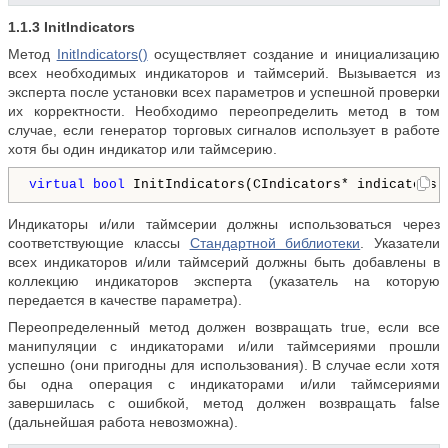
1.1.3
InitIndicators
Метод
InitIndicators()
осуществляет создание и инициализацию
всех необходимых индикаторов и таймсерий. Вызывается из
эксперта после установки всех параметров и успешной проверки
их корректности. Необходимо переопределить метод в том
случае, если генератор торговых сигналов использует в работе
хотя бы один индикатор или таймсерию.
virtual
bool
 InitIndicators(CIndicators* indicators)
Индикаторы и/или таймсерии должны использоваться через
соответствующие классы
Стандартной библиотеки
. Указатели
всех индикаторов и/или таймсерий должны быть добавлены в
коллекцию индикаторов эксперта (указатель на которую
передается в качестве параметра).
Переопределенный метод должен возвращать true, если все
манипуляции с индикаторами и/или таймсериями прошли
успешно (они пригодны для использования). В случае если хотя
бы одна операция с индикаторами и/или таймсериями
завершилась с ошибкой, метод должен возвращать false
(дальнейшая работа невозможна).