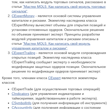
том, как написать модуль торговых сигналов, рассказано в
статье
"Мастер MQL5: Как написать свой модуль торговых
сигналов"
.
CExpertMoney
- является основой системы управления
капиталом и рисками. Экземпляр наследника класса
CExpertMoney вычисляет объемы для открытия позиций и
установки отложенных ордеров. Окончательное решение
по объемам принимает эксперт. Принципы разработки
модулей управления капиталом и рисками описаны в
статье
"Мастер MQL5: Как написать свой модуль
управления капиталом и рисками"
.
CExpertTrailing
- является основой модуля сопровождения
открытых позиций. Экземпляр наследника класса
CExpertTrailing сообщает эксперту о необходимости
модификации защитных ордеров позиции. Окончательное
решение по модификации ордеров принимает эксперт.
Кроме того, членами класса
CExpert
являются экземпляры
классов:
CExpertTrade (для осуществления торговых операций)
CIndicators
(для управления индикаторами и
таймсериями, задействованными в работе эксперта).
CSymbolInfo
(для получения информации об инструменте)
CAccountInfo
(для получения информации о состоянии