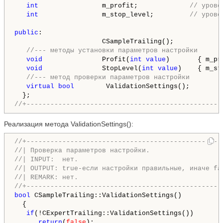
int
                m_profit;             
// урове
int
                m_stop_level;         
// урове
public
:

                      CSampleTrailing();

//--- методы установки параметров настройки
void
               Profit(
int
value
)       { m_pr
void
               StopLevel(
int
value
)    { m_st
//--- метод проверки параметров настройки
virtual
bool
        ValidationSettings();

//+-------------------------------------------------
Реализация метода ValidationSettings():
//+-------------------------------------------------
//| Проверка параметров настройки.                  
//| INPUT:  нет.                                    
//| OUTPUT: true-если настройки правильные, иначе fa
//| REMARK: нет.                                    
//+-------------------------------------------------
bool
 CSampleTrailing::ValidationSettings()

  {

if
(!CExpertTrailing::ValidationSettings())

return
(
false