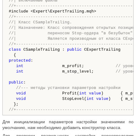
//| включаемые файлы                                
//+-------------------------------------------------
//+-------------------------------------------------
//| Класс CSampleTrailing.                          
//| Назначение: Класс сопровождения открытых позиций
//|             переносом Stop-ордера "в безубыток".
//|             Является производным от класса CExpe
//+-------------------------------------------------
class
 CSampleTrailing : 
public
 CExpertTrailing

protected
:

int
                m_profit;             
// урове
int
                m_stop_level;         
// урове
public
:

//--- методы установки параметров настройки
void
               Profit(
int
value
)       { m_pr
void
               StopLevel(
int
value
)    { m_st
//+-------------------------------------------------
Для инициализации параметров настройки значениями по
умолчанию, нам необходимо добавить конструктор класса.
Для проверки правильности настройки переопределим