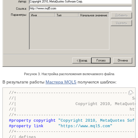
Рисунок 3. Настройка расположения включаемого файла
В результате работы
Мастера MQL5
получился шаблон:
//+-------------------------------------------------
//|                                               Sa
//|                        Copyright 2010, MetaQuote
//|                                              htt
//+-------------------------------------------------
#property copyright 
"Copyright 2010, MetaQuotes Soft
#property link      
"https://www.mql5.com"
//+-------------------------------------------------
//| defines                                         