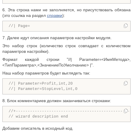
6. Эта строка нами не заполняется, но присутствовать обязана
(это ссылка на раздел
справки
):
//| Page=                                           
7. Далее идут описания параметров настройки модуля.
Это набор строк (количество строк совпадает с количеством
параметров настройки).
Формат каждой строки "//| Parameter=<ИмяМетода>,
<ТипПараметра>,<ЗначениеПоУмолчанию> |".
Наш набор параметров будет выглядеть так:
//| Parameter=Profit,int,20                         
//| Parameter=StopLevel,int,0                       
8. Блок комментариев должен заканчиваться строками:
//+-------------------------------------------------
// wizard description end
Добавим описатель в исходный код.