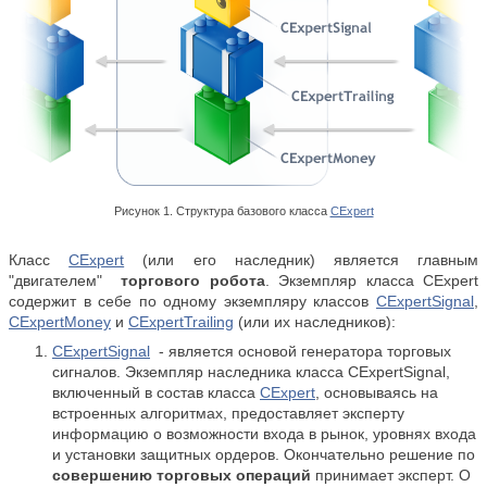
Рисунок 1. Структура базового класса
CExpert
Класс
CExpert
(или его наследник) является главным
"двигателем"
торгового робота
. Экземпляр класса CExpert
содержит в себе по одному экземпляру классов
CExpertSignal
,
CExpertMoney
и
CExpertTrailing
(или их наследников):
CExpertSignal
- является основой генератора торговых
сигналов. Экземпляр наследника класса CExpertSignal,
включенный в состав класса
CExpert
, основываясь на
встроенных алгоритмах, предоставляет эксперту
информацию о возможности входа в рынок, уровнях входа
и установки защитных ордеров. Окончательно решение по
совершению торговых операций
принимает эксперт. О