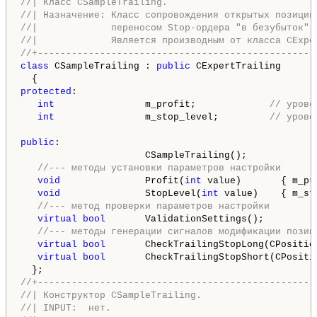
//| Класс CSampleTrailing.                          
//| Назначение: Класс сопровождения открытых позиций
//|             переносом Stop-ордера "в безубыток".
//|             Является производным от класса CExpe
//+-------------------------------------------------
class
 CSampleTrailing : 
public
 CExpertTrailing

protected
:

int
                m_profit;             
// урове
int
                m_stop_level;         
// урове
public
:

                      CSampleTrailing();

//--- методы установки параметров настройки
void
               Profit(
int
 value)       { m_pr
void
               StopLevel(
int
 value)    { m_st
//--- метод проверки параметров настройки
virtual
bool
       ValidationSettings();

//--- методы генерации сигналов модификации позиц
virtual
bool
       CheckTrailingStopLong(CPositio
virtual
bool
       CheckTrailingStopShort(CPositi
//+-------------------------------------------------
//| Конструктор CSampleTrailing.                    
//| INPUT:  нет.                                    