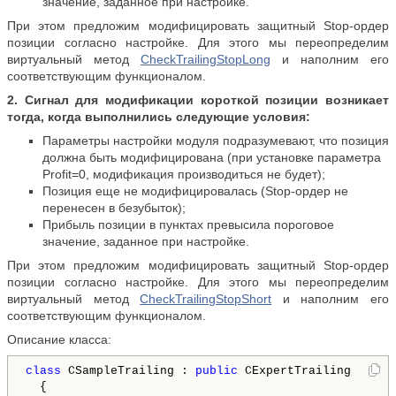
значение, заданное при настройке.
При этом предложим модифицировать защитный Stop-ордер
позиции согласно настройке. Для этого мы переопределим
виртуальный метод
CheckTrailingStopLong
и наполним его
соответствующим функционалом.
2. Сигнал
для модификации короткой позиции
возникает
тогда, когда выполнились следующие условия:
Параметры настройки модуля подразумевают, что позиция
должна быть модифицирована (при установке параметра
Profit=0, модификация производиться не будет);
Позиция еще не модифицировалась (Stop-ордер не
перенесен в безубыток);
Прибыль позиции в пунктах превысила пороговое
значение, заданное при настройке.
При этом предложим модифицировать защитный Stop-ордер
позиции согласно настройке. Для этого мы переопределим
виртуальный метод
CheckTrailingStopShort
и наполним его
соответствующим функционалом.
Описание класса:
class
 CSampleTrailing : 
public
 CExpertTrailing
