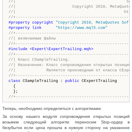
//|                                               Sa
//|                        Copyright 2010, MetaQuote
//|                                              htt
//+-------------------------------------------------
#property copyright 
"Copyright 2010, MetaQuotes Soft
#property link      
"https://www.mql5.com"
//+-------------------------------------------------
//| включаемые файлы                                
//+-------------------------------------------------
#include <Expert\ExpertTrailing.mqh>
//+-------------------------------------------------
//| Класс CSampleTrailing.                          
//| Назначение: Класс сопровождения открытых позиций
//|             Является производным от класса CExpe
//+-------------------------------------------------
class
 CSampleTrailing : 
public
 CExpertTrailing

  {

//+-------------------------------------------------
Теперь, необходимо определиться с алгоритмами.
За основу нашего модуля сопровождения открытых позиций
возьмем следующий алгоритм: переносим Stop-ордер в
безубыток если цена прошла в нужную сторону на указанное