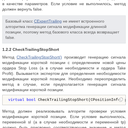
в качестве параметров. Если условие не выполнилось, метод
должен вернуть false.
Базовый класс
CExpertTrailing
не имеет встроенного
алгоритма генерации сигнала модификации длинной
позиции, поэтому метод базового класса всегда возвращает
false.
1.2.2
CheckTrailingStopShort
Метод
CheckTrailingStopShort()
производит генерацию сигнала
модификации короткой позиции с определением новой цены
ордера Stop Loss (а в случае необходимости и ордера Take
Profit). Вызывается экспертом для определения необходимости
модификации короткой позиции. Необходимо переопределить
метод в случае, если предполагается генерация сигнала
модификации короткой позиции.
virtual
bool
 CheckTrailingStopShort(CPositionInfo* p
Метод должен реализовывать алгоритм проверки условия
модификации короткой позиции. Если условие выполнилось,
переменной sl (а в случае необходимости и переменной tp)
должно быть присвоено соответствующее значение и метод