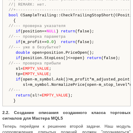
//| REMARK: нет.                                    
//+-------------------------------------------------
bool
 CSampleTrailing::CheckTrailingStopShort(CPositi
//--- проверка указателя
if
(position==
NULL
) 
return
//--- проверка параметра
if
(m_profit==
0.0
)  
return
//--- уже в безубытке?
double
 open=position.PriceOpen();

if
(position.StopLoss()<=open) 
return
//--- проверка прибыли
   sl=
EMPTY_VALUE
;

   tp=
EMPTY_VALUE
;

if
(open-m_symbol.Ask()>m_profit*m_adjusted_point)

//---
return
(sl!=
EMPTY_VALUE
);

2.2. Создание описания созданного класса торговых
сигналов для Мастера MQL5
Теперь перейдем к решению второй задачи. Наш модуль
сопровождения открытых позиций должен "опознаваться"