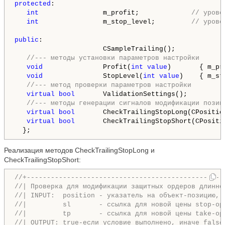
protected
:

int
                m_profit;             
// урове
int
                m_stop_level;         
// урове
public
:

                      CSampleTrailing();

//--- методы установки параметров настройки
void
               Profit(
int
value
)       { m_pr
void
               StopLevel(
int
value
)    { m_st
//--- метод проверки параметров настройки
virtual
bool
       ValidationSettings();

//--- методы генерации сигналов модификации позиц
virtual
bool
       CheckTrailingStopLong(CPositio
virtual
bool
       CheckTrailingStopShort(CPositi
Реализация методов CheckTrailingStopLong и
CheckTrailingStopShort:
//+-------------------------------------------------
//| Проверка для модификации защитных ордеров длинно
//| INPUT:  position - указатель на объект-позицию, 
//|         sl       - ссылка для новой цены stop-ор
//|         tp       - ссылка для новой цены take-ор
//| OUTPUT: true-если условие выполнено, иначе false