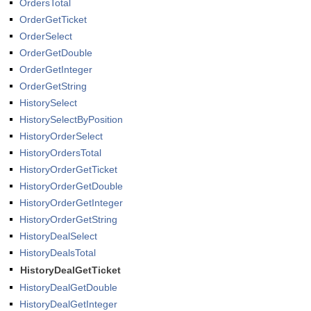
OrdersTotal
OrderGetTicket
OrderSelect
OrderGetDouble
OrderGetInteger
OrderGetString
HistorySelect
HistorySelectByPosition
HistoryOrderSelect
HistoryOrdersTotal
HistoryOrderGetTicket
HistoryOrderGetDouble
HistoryOrderGetInteger
HistoryOrderGetString
HistoryDealSelect
HistoryDealsTotal
HistoryDealGetTicket
HistoryDealGetDouble
HistoryDealGetInteger