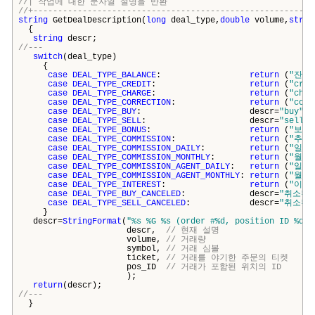
//| 작업에 대한 문자열 설명을 
//+---------------------------------------------------------
string
GetDealDescription(
long
deal_type,
double
volume,
strin
{
string
descr;
//---
switch
(deal_type)
{
case
DEAL_TYPE_BALANCE
:
return
(
"잔고
case
DEAL_TYPE_CREDIT
:
return
(
"cred
case
DEAL_TYPE_CHARGE
:
return
(
"char
case
DEAL_TYPE_CORRECTION
:
return
(
"corr
case
DEAL_TYPE_BUY
: descr=
"buy"
;
case
DEAL_TYPE_SELL
: descr=
"sell"
case
DEAL_TYPE_BONUS
:
return
(
"보너
case
DEAL_TYPE_COMMISSION
:
return
(
"추가
case
DEAL_TYPE_COMMISSION_DAILY
:
return
(
"일별
case
DEAL_TYPE_COMMISSION_MONTHLY
:
return
(
"월별
case
DEAL_TYPE_COMMISSION_AGENT_DAILY
:
return
(
"일별
case
DEAL_TYPE_COMMISSION_AGENT_MONTHLY
:
return
(
"월별
case
DEAL_TYPE_INTEREST
:
return
(
"이자
case
DEAL_TYPE_BUY_CANCELED
: descr=
"취소된 
case
DEAL_TYPE_SELL_CANCELED
: descr=
"취소된 
}
descr=
StringFormat
(
"%s %G %s (order #%d, position ID %d)"
descr,
// 현재 설명
volume,
// 거래량
symbol,
// 거래 심볼
ticket,
// 거래를 야기한 주문의 티켓
pos_ID
// 거래가 포함된 위치의 ID
);
return
(descr);
//---
}