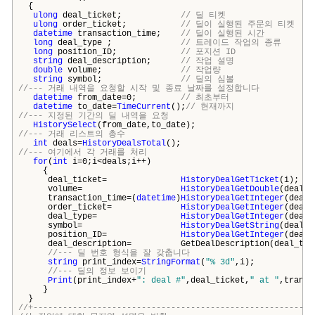
{
ulong
deal_ticket;
// 딜 티켓
ulong
order_ticket;
// 딜이 실행된 주문의 티켓
datetime
transaction_time;
// 딜이 실행된 시간
long
deal_type ;
// 트레이드 작업의 종류
long
position_ID;
// 포지션 ID
string
deal_description;
// 작업 설명
double
volume;
// 작업량
string
symbol;
// 딜의 심볼
//--- 거래 내역을 요청할 시작 및 종료 날짜를 설정합니다
datetime
from_date=0;
// 최초부터
datetime
to_date=
TimeCurrent
();
// 현재까지
//--- 지정된 기간의 딜 내역을 요청
HistorySelect
(from_date,to_date);
//--- 거래 리스트의 총수
int
deals=
HistoryDealsTotal
();
//--- 여기에서 각 거래를 처리
for
(
int
i=0;i<deals;i++)
{
deal_ticket=
HistoryDealGetTicket
(i);
volume=
HistoryDealGetDouble
(deal_t
transaction_time=(
datetime
)
HistoryDealGetInteger
(deal_
order_ticket=
HistoryDealGetInteger
(deal_
deal_type=
HistoryDealGetInteger
(deal_
symbol=
HistoryDealGetString
(deal_t
position_ID=
HistoryDealGetInteger
(deal_
deal_description= GetDealDescription(deal_type,volu
//--- 딜 번호 형식을 잘 갖춥니다
string
print_index=
StringFormat
(
"% 3d"
,i);
//--- 딜의 정보 보이기
Print
(print_index+
": deal #"
,deal_ticket,
" at "
,transa
}
}
//+---------------------------------------------------------