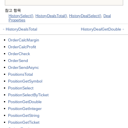
참고 항목
HistorySelect()
,
HistoryDealsTotal()
,
HistoryDealSelect()
,
Deal
Properties
HistoryDealsTotal
HistoryDealGetDouble
OrderCalcMargin
OrderCalcProfit
OrderCheck
OrderSend
OrderSendAsync
PositionsTotal
PositionGetSymbol
PositionSelect
PositionSelectByTicket
PositionGetDouble
PositionGetInteger
PositionGetString
PositionGetTicket