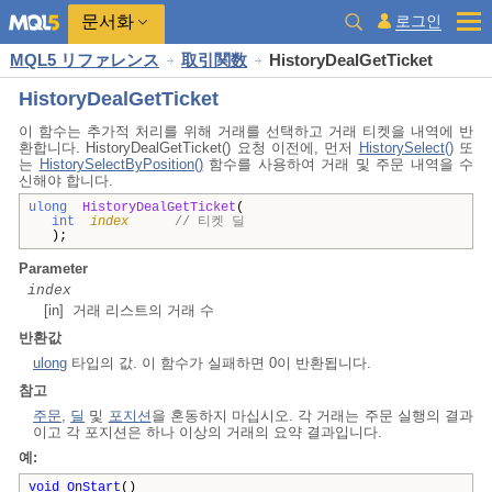
문서화
로그인
MQL5 リファレンス
取引関数
HistoryDealGetTicket
HistoryDealGetTicket
이 함수는 추가적 처리를 위해 거래를 선택하고 거래 티켓을 내역에 반
환합니다. HistoryDealGetTicket() 요청 이전에, 먼저
HistorySelect()
또
는
HistorySelectByPosition()
함수를 사용하여 거래 및 주문 내역을 수
신해야 합니다.
ulong
HistoryDealGetTicket
(
int
index
// 티켓 딜
);
Parameter
index
[in] 거래 리스트의 거래 수
반환값
ulong
타입의 값. 이 함수가 실패하면 0이 반환됩니다.
참고
주문
,
딜
및
포지션
을 혼동하지 마십시오. 각 거래는 주문 실행의 결과
이고 각 포지션은 하나 이상의 거래의 요약 결과입니다.
예:
void
OnStart
()