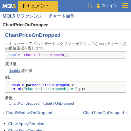
ドキュメント
ログイン
MQL5 リファレンス
チャート操作
ChartPriceOnDropped
ChartPriceOnDropped
エキスパートアドバイザーやスクリプトがドロップされたチャート点
の価格座標を返します。
double
ChartPriceOnDropped
();
戻り値
double
型の値
例:
double
p=
ChartPriceOnDropped
();
Print
(
"ChartPriceOnDropped() = "
,p);
参照
ChartXOnDropped
、
ChartYOnDropped
ChartWindowOnDropped
ChartTimeOnDropped
ChartApplyTemplate
ChartSaveTemplate