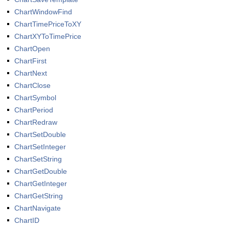
ChartWindowFind
ChartTimePriceToXY
ChartXYToTimePrice
ChartOpen
ChartFirst
ChartNext
ChartClose
ChartSymbol
ChartPeriod
ChartRedraw
ChartSetDouble
ChartSetInteger
ChartSetString
ChartGetDouble
ChartGetInteger
ChartGetString
ChartNavigate
ChartID