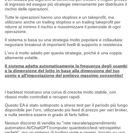
di ingresso ed esegue più strategie internamente per distribuire il
rischio delle operazioni.
Tutte le operazioni hanno uno stoploss e un takeprofit, ma
utilizzano anche un trailing stoploss e un trailing takeprofit per
ridurre al minimo il rischio e massimizzare il potenziale di ogni
operazione.
Il sistema si basa su una strategia molto popolare e collaudata:
negoziare breakout di importanti livelli di supporto e resistenza.
L'oro è molto adatto per questa strategia, poiché è una coppia
altamente volatile.
Il sistema adatta automaticamente la frequenza degli scambi
e la dimensione del lotto in base alla dimensione del tuo
conto e all'impostazione del prelievo massimo consentito!
I backtest mostrano una curva di crescita molto stabile, con
ribassi molto controllati e recuperi rapidi.
Questo EA è stato sottoposto a stress test per il periodo più lungo
disponibile per l'oro, utilizzando più feed di prezzo per vari broker,
e nulla sembra essere in grado di farlo fallire.
Nessun discorso di vendita su "rete neurale/apprendimento
automatico AI/ChatGPT/computer quantistico/test retrospettivi
perfetti", ma un sistema di trading reale e onesto, basato su una