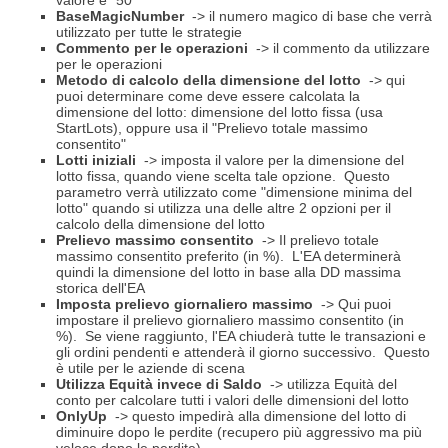
valore è "50"
BaseMagicNumber
-> il numero magico di base che verrà
utilizzato per tutte le strategie
Commento per le operazioni
-> il commento da utilizzare
per le operazioni
Metodo di calcolo della dimensione del lotto
-> qui
puoi determinare come deve essere calcolata la
dimensione del lotto: dimensione del lotto fissa (usa
StartLots), oppure usa il "Prelievo totale massimo
consentito"
Lotti iniziali
-> imposta il valore per la dimensione del
lotto fissa, quando viene scelta tale opzione.
Questo
parametro verrà utilizzato come "dimensione minima del
lotto" quando si utilizza una delle altre 2 opzioni per il
calcolo della dimensione del lotto
Prelievo massimo consentito
-> Il prelievo totale
massimo consentito preferito (in %).
L'EA determinerà
quindi la dimensione del lotto in base alla DD massima
storica dell'EA
Imposta prelievo giornaliero massimo
-> Qui puoi
impostare il prelievo giornaliero massimo consentito (in
%).
Se viene raggiunto, l'EA chiuderà tutte le transazioni e
gli ordini pendenti e attenderà il giorno successivo.
Questo
è utile per le aziende di scena
Utilizza Equità invece di Saldo
-> utilizza Equità del
conto per calcolare tutti i valori delle dimensioni del lotto
OnlyUp
-> questo impedirà alla dimensione del lotto di
diminuire dopo le perdite (recupero più aggressivo ma più