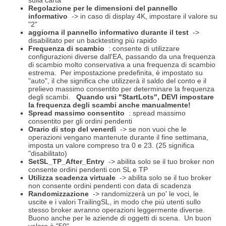
sulla carta
Regolazione per le dimensioni del pannello
informativo
-> in caso di display 4K, impostare il valore su
"2"
aggiorna il pannello informativo durante il test
->
disabilitato per un backtesting più rapido
Frequenza di scambio
: consente di utilizzare
configurazioni diverse dall'EA, passando da una frequenza
di scambio molto conservativa a una frequenza di scambio
estrema.
Per impostazione predefinita, è impostato su
"auto", il che significa che utilizzerà il saldo del conto e il
prelievo massimo consentito per determinare la frequenza
degli scambi.
Quando usi "StartLots", DEVI impostare
la frequenza degli scambi anche manualmente!
Spread massimo consentito
: spread massimo
consentito per gli ordini pendenti
Orario di stop del venerdì
-> se non vuoi che le
operazioni vengano mantenute durante il fine settimana,
imposta un valore compreso tra 0 e 23. (25 significa
"disabilitato)
SetSL_TP_After_Entry
-> abilita solo se il tuo broker non
consente ordini pendenti con SL e TP
Utilizza scadenza virtuale
-> abilita solo se il tuo broker
non consente ordini pendenti con data di scadenza
Randomizzazione
-> randomizzerà un po' le voci, le
uscite e i valori TrailingSL, in modo che più utenti sullo
stesso broker avranno operazioni leggermente diverse.
Buono anche per le aziende di oggetti di scena.
Un buon