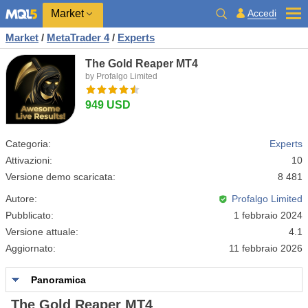
Market
Accedi
Market
/
MetaTrader 4
/
Experts
The Gold Reaper MT4
by Profalgo Limited
949 USD
Categoria:
Experts
Attivazioni:
10
Versione demo scaricata:
8 481
Autore:
Profalgo Limited
Pubblicato:
1 febbraio 2024
Versione attuale:
4.1
Aggiornato:
11 febbraio 2026
Panoramica
The Gold Reaper MT4