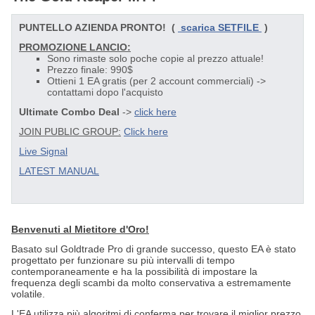
PUNTELLO AZIENDA PRONTO!
(
scarica SETFILE
)
PROMOZIONE LANCIO:
Sono rimaste solo poche copie al prezzo attuale!
Prezzo finale: 990$
Ottieni 1 EA gratis (per 2 account commerciali) ->
contattami dopo l'acquisto
Ultimate Combo Deal
->
click here
JOIN PUBLIC GROUP:
Click here
Live Signal
LATEST MANUAL
Benvenuti al Mietitore d'Oro!
Basato sul Goldtrade Pro di grande successo, questo EA è stato
progettato per funzionare su più intervalli di tempo
contemporaneamente e ha la possibilità di impostare la
frequenza degli scambi da molto conservativa a estremamente
volatile.
L'EA utilizza più algoritmi di conferma per trovare il miglior prezzo