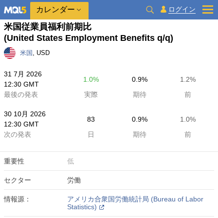
カレンダー
ログイン
米国従業員福利前期比
(United States Employment Benefits q/q)
米国
, USD
31 7月 2026
1.0%
0.9%
1.2%
12:30 GMT
最後の発表
実際
期待
前
30 10月 2026
83
0.9%
1.0%
12:30 GMT
次の発表
日
期待
前
重要性
低
セクター
労働
情報源：
アメリカ合衆国労働統計局 (Bureau of Labor
Statistics)