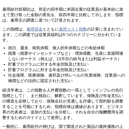
雇用給付前期比は、所定の四半期に米国企業の従業員が基本給に加
えて受け取った金額の変化を、前四半期と比較して示します。指標
は、雇用主の調査に基づいて計算されます。
この指標は、
雇用賃金
とともに
雇用コスト指数
の計算に含まれてい
ます。この調査では従業員福利は5つのカテゴリーに分かれていま
す。
祝日、週末、病気休暇、個人的年休暇などの有給休暇
残業（残業やインセンティブなど）: 増加係数、生産に直接関連
しないボーナス（例えば、13月目の給与または利益ボーナス）
貯蓄プログラムに対する年金控除及び支払い
貯蓄プログラムに対する年金控除及び支払い
社会保障、医療保険、連邦及び州レベルの失業保険、従業員への
補償などの法的に固定された支払い
経済学者は、この指数を人件費指数の一環として（インフレの先行
指標として）、また独自に、解釈しています。保険及び年金支払い
の構造を反映しており、保険会社が見通しを評価して契約額を調整
することを可能にするため、指標自体は価値があります。ビジネス
界の代表者は、追加の支払いを分析し、それを自分の報酬費用を調
整するためのガイドとして使用します。
一般的に、雇用給付の伸びは、国で製造された製品の最終価格の上