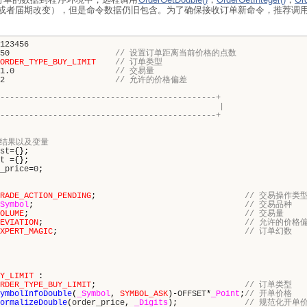
者届期改变），但是命令数据仍旧包含。为了确保接收订单新命令，推荐调用Order
123456
50
// 设置订单距离当前价格的点数
ORDER_TYPE_BUY_LIMIT
// 订单类型
1
.
0
// 交易量
2
// 允许的价格偏差
---------------------------------------------+
脚本程序起始函数 |
---------------------------------------------+
和结果以及变量
st
={};
t
={};
_price
=
0
;
RADE_ACTION_PENDING
;
// 交易操作类
Symbol
;
// 交易品种
OLUME
;
// 交易量
EVIATION
;
// 允许的价格
XPERT_MAGIC
;
// 订单幻数
Y_LIMIT
:
RDER_TYPE_BUY_LIMIT
;
// 订单类型
ymbolInfoDouble
(
_Symbol
,
SYMBOL_ASK
)-
OFFSET
*
_Point
;
// 开单价格
ormalizeDouble
(
order_price
,
_Digits
);
// 规范化开单