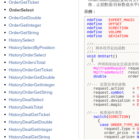
OrderGetTicket
格，止损数值/目标数值水平或
OrderSelect
示例：
OrderGetDouble
#define
EXPERT_MAGIC
#define
OFFSET
OrderGetInteger
#define
DIRECTION
OrderGetString
#define
VOLUME
#define
DEVIATION
HistorySelect
//+---------------------
HistorySelectByPosition
//| 
//+---------------------
HistoryOrderSelect
void
OnStart
()
{
HistoryOrdersTotal
//-- 声明和初始化交易请求
MqlTradeRequest
reque
HistoryOrderGetTicket
MqlTradeResult
resul
double
order
HistoryOrderGetDouble
HistoryOrderGetInteger
//--- 设置挂单的参数
request
.
action
=
T
HistoryOrderGetString
request
.
symbol
=
_
request
.
volume
=
V
HistoryDealSelect
request
.
deviation
=
D
request
.
magic
=
E
HistoryDealsTotal
//--- 检查操作类型
HistoryDealGetTicket
switch
(
DIRECTION
)
{
HistoryDealGetDouble
case
ORDER_TYPE_BU
HistoryDealGetInteger
request
.
type
=
O
order_price
=
S
HistoryDealGetString
request
.
price
=
N