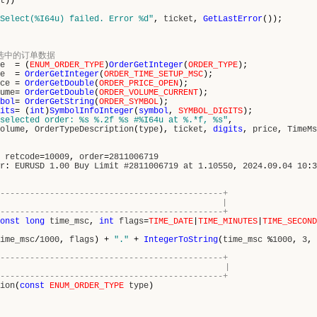
t
))
Select(%I64u) failed. Error %d"
,
ticket
,
GetLastError
());
号选中的订单数据
e
= (
ENUM_ORDER_TYPE
)
OrderGetInteger
(
ORDER_TYPE
);
e
=
OrderGetInteger
(
ORDER_TIME_SETUP_MSC
);
ce
=
OrderGetDouble
(
ORDER_PRICE_OPEN
);
ume
=
OrderGetDouble
(
ORDER_VOLUME_CURRENT
);
bol
=
OrderGetString
(
ORDER_SYMBOL
);
its
= (
int
)
SymbolInfoInteger
(
symbol
,
SYMBOL_DIGITS
);
selected order: %s %.2f %s #%I64u at %.*f, %s"
,
olume
,
OrderTypeDescription
(
type
),
ticket
,
digits
,
price
,
TimeMs
:
retcode
=
10009
,
order
=
2811006719
r
:
EURUSD
1
.
00
Buy
Limit
#2811006719
at
1
.
10550
,
2024
.
09
.
04
10
:
3
---------------------------------------------+
回包含毫秒信息的时间 |
---------------------------------------------+
onst
long
time_msc
,
int
flags
=
TIME_DATE
|
TIME_MINUTES
|
TIME_SECOND
ime_msc
/
1000
,
flags
) +
"."
+
IntegerToString
(
time_msc
%
1000
,
3
, 
---------------------------------------------+
回订单类型的描述 |
---------------------------------------------+
ion
(
const
ENUM_ORDER_TYPE
type
)