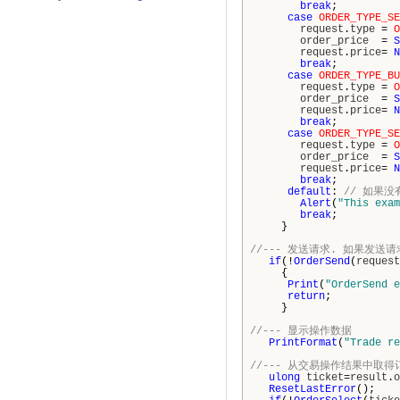
break
;
case
ORDER_TYPE_SE
request
.
type
=
O
order_price
=
S
request
.
price
=
N
break
;
case
ORDER_TYPE_BU
request
.
type
=
O
order_price
=
S
request
.
price
=
N
break
;
case
ORDER_TYPE_SE
request
.
type
=
O
order_price
=
S
request
.
price
=
N
break
;
default
:
// 如果
Alert
(
"This exam
break
;
}
//--- 发送请求. 如果发
if
(!
OrderSend
(
request
{
Print
(
"OrderSend e
return
;
}
//--- 显示操作数据
PrintFormat
(
"Trade re
//--- 从交易操作结果中取
ulong
ticket
=
result
.
o
ResetLastError
();