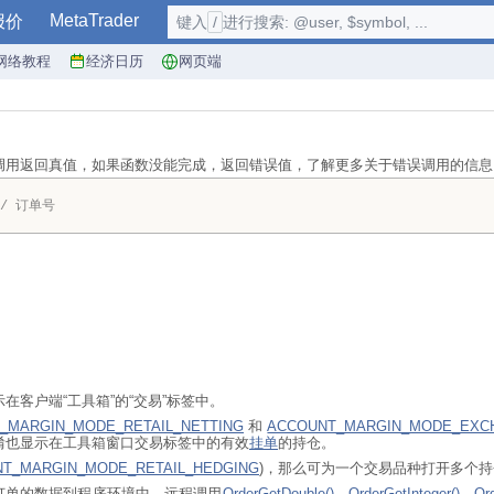
MetaTrader
报价
键入
/
进行搜索: @user, $symbol, ...
网络教程
经济日历
网页端
调用返回真值，如果函数没能完成，返回错误值，了解更多关于错误调用的信
// 订单号
在客户端“工具箱”的“交易”标签中。
_MARGIN_MODE_RETAIL_NETTING
和
ACCOUNT_MARGIN_MODE_EXC
淆也显示在工具箱窗口交易标签中的有效
挂单
的持仓。
T_MARGIN_MODE_RETAIL_HEDGING
)，那么可为一个交易品种打开多个持
复制有关订单的数据到程序环境中，远程调用
OrderGetDouble()
，
OrderGetInteger()
，
Ord