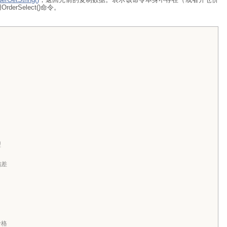
Select()命令。
型
偏差
价格