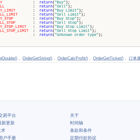
Y
:
return
(
"Buy"
);
LL
:
return
(
"Sell"
);
Y_LIMIT
:
return
(
"Buy Limit"
);
LL_LIMIT
:
return
(
"Sell Limit"
);
Y_STOP
:
return
(
"Buy Stop"
);
LL_STOP
:
return
(
"Sell Stop"
);
Y_STOP_LIMIT
:
return
(
"Buy Stop Limit"
);
LL_STOP_LIMIT
:
return
(
"Sell Stop Limit"
);
:
return
(
"Unknown order type"
);
tDouble()
，
OrderGetString()
，
OrderCalcProfit()
，
OrderGetTicket()
，
订单
交易平台
关于
最新更新
时间轴
技术
条款和条件
用户手册
定期付款协议