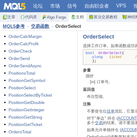
VPS
论坛
市场
信号
自由职业者
文章
代码库
文档
算法交易教程
神经
Algo Forge
MQL5参考
交易函数
OrderSelect
OrderSelect
OrderCalcMargin
OrderCalcProfit
选择工作订单。如果函数成功
OrderCheck
bool
OrderSelect
(
ulong
ticket
OrderSend
);
OrderSendAsync
参量
PositionsTotal
报价
PositionGetSymbol
[in] 订单号。
PositionSelect
返回值
PositionSelectByTicket
布尔型值。
PositionGetDouble
注释
PositionGetInteger
不要使仓位
挂单
混乱，它显示
PositionGetString
对于"单边" 持仓 (
ACCOUNT
多个
交易
的结果。请不要混
PositionGetTicket
如果允许单独持仓 (
ACCOUN
OrdersTotal
OrderSelect()函数