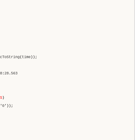
cToString
(
time
));
8
:
28
.
563
S
)
'
0
'));