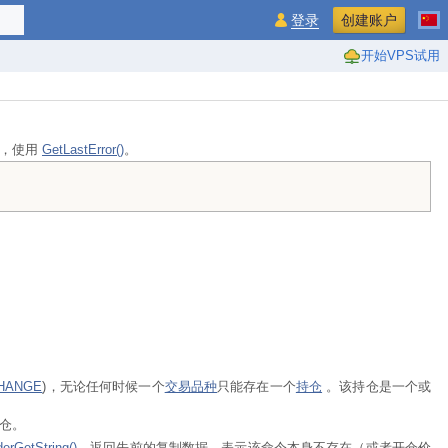
登录
创建账户
开始VPS试用
息，使用
GetLastError()
。
HANGE
)，无论任何时候一个
交易品种
只能存在一个
持仓
。该持仓是一个或
仓。
erGetString()
，返回先前的复制数据。表示该命令本身不存在（或者开仓价