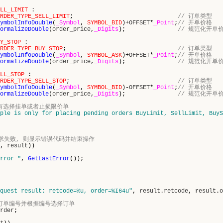
LL_LIMIT
:
RDER_TYPE_SELL_LIMIT
;
// 订单类型
ymbolInfoDouble
(
_Symbol
,
SYMBOL_BID
)+
OFFSET
*
_Point
;
// 开单价格
ormalizeDouble
(
order_price
,
_Digits
);
// 规范化开单
Y_STOP
:
RDER_TYPE_BUY_STOP
;
// 订单类型
ymbolInfoDouble
(
_Symbol
,
SYMBOL_ASK
)+
OFFSET
*
_Point
;
// 开单价格
ormalizeDouble
(
order_price
,
_Digits
);
// 规范化开单
LL_STOP
:
RDER_TYPE_SELL_STOP
;
// 订单类型
ymbolInfoDouble
(
_Symbol
,
SYMBOL_BID
)-
OFFSET
*
_Point
;
// 开单价格
ormalizeDouble
(
order_price
,
_Digits
);
// 规范化开单
没有选择挂单或者止损限价单
ple is only for placing pending orders BuyLimit, SellLimit, BuyS
送请求失败, 则显示错误代码并结束操作
,
result
))
rror "
,
GetLastError
());
quest result: retcode=%u, order=%I64u"
,
result
.
retcode
,
result
.
o
得订单编号并根据编号选择订单
rder
;