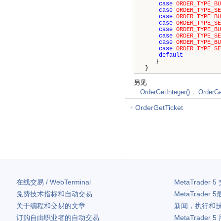
case
ORDER_TYPE_BU
case
ORDER_TYPE_SE
case
ORDER_TYPE_BU
case
ORDER_TYPE_SE
case
ORDER_TYPE_BU
case
ORDER_TYPE_SE
case
ORDER_TYPE_BU
case
ORDER_TYPE_SE
default
}
}
另见
OrderGetInteger()
，
OrderGe
OrderGetTicket
在线交易 / WebTerminal
MetaTrader 5
免费技术指标和自动交易
MetaTrader 5
关于编程和交易的文章
新闻，执行和
订购自由职业者的自动交易
MetaTrader 5