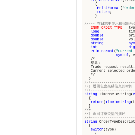
if
(!
OrderSelect
(
ticke
{
PrintFormat
(
"Order
return
;
}
//--- 在日志中显示根据编
ENUM_ORDER_TYPE
typ
long
tim
double
pri
double
vol
string
sym
int
dig
PrintFormat
(
"Current 
symbol
,
v
/*
结果：
Trade
request
result
Current
selected
orde
*/
}
//+---------------------
//| 返
//+---------------------
string
TimeMscToString
(
c
{
return
(
TimeToString
(
t
}
//+---------------------
//| 返
//+---------------------
string
OrderTypeDescript
{
switch
(
type
)
{