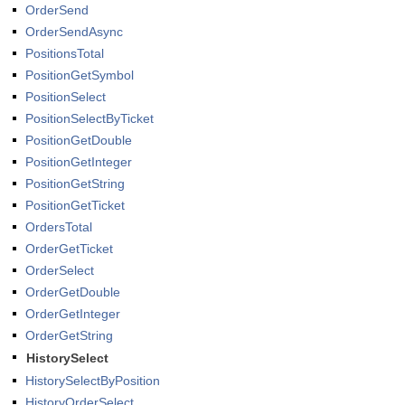
OrderSend
OrderSendAsync
PositionsTotal
PositionGetSymbol
PositionSelect
PositionSelectByTicket
PositionGetDouble
PositionGetInteger
PositionGetString
PositionGetTicket
OrdersTotal
OrderGetTicket
OrderSelect
OrderGetDouble
OrderGetInteger
OrderGetString
HistorySelect
HistorySelectByPosition
HistoryOrderSelect