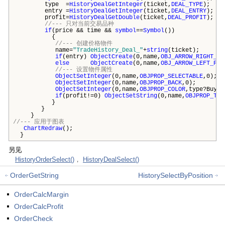
type =
HistoryDealGetInteger
(ticket,
DEAL_TYPE
);
entry =
HistoryDealGetInteger
(ticket,
DEAL_ENTRY
);
profit=
HistoryDealGetDouble
(ticket,
DEAL_PROFIT
);
//--- 只对当前交易品种
if
(price && time &&
symbol
==
Symbol
())
{
//--- 创建价格物件
name=
"TradeHistory_Deal_"
+
string
(ticket);
if
(entry)
ObjectCreate
(0,name,
OBJ_ARROW_RIGHT_PR
else
ObjectCreate
(0,name,
OBJ_ARROW_LEFT_PRI
//--- 设置物件属性
ObjectSetInteger
(0,name,
OBJPROP_SELECTABLE
,0);
ObjectSetInteger
(0,name,
OBJPROP_BACK
,0);
ObjectSetInteger
(0,name,
OBJPROP_COLOR
,type?BuyCo
if
(profit!=0)
ObjectSetString
(0,name,
OBJPROP_TEX
}
}
}
//--- 应用于图表
ChartRedraw
();
}
另见
HistoryOrderSelect()
，
HistoryDealSelect()
OrderGetString
HistorySelectByPosition
OrderCalcMargin
OrderCalcProfit
OrderCheck