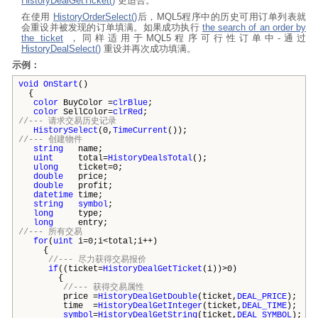
HistoryDealGetTicket()
更适合。
在使用
HistoryOrderSelect()
后，MQL5程序中的历史可用订单列表就
会重设并被发现的订单填满。如果成功执行
the search of an order by
the ticket
，同样适用于MQL5程序可行性订单中-通过
HistoryDealSelect()
重设并再次成功填满。
示例：
void
OnStart
()
{
color
BuyColor =
clrBlue
;
color
SellColor=
clrRed
;
//--- 请求交易历史记录
HistorySelect
(0,
TimeCurrent
());
//--- 创建物件
string
name;
uint
total=
HistoryDealsTotal
();
ulong
ticket=0;
double
price;
double
profit;
datetime
time;
string
symbol
;
long
type;
long
entry;
//--- 所有交易
for
(
uint
i=0;i<total;i++)
{
//--- 尽力获得交易报价
if
((ticket=
HistoryDealGetTicket
(i))>0)
{
//--- 获得交易属性
price =
HistoryDealGetDouble
(ticket,
DEAL_PRICE
);
time =
HistoryDealGetInteger
(ticket,
DEAL_TIME
);
symbol
=
HistoryDealGetString
(ticket,
DEAL_SYMBOL
);