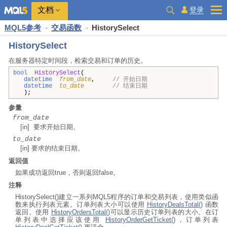
文档
登录
MQL5参考
交易函数
HistorySelect
HistorySelect
在服务器特定时间段，检索交易和订单的历史。
bool
HistorySelect
(
datetime
from_date
,
// 开始日期
datetime
to_date
// 结束日期
);
参量
from_date
[in] 要求开始日期。
to_date
[in] 要求的结束日期。
返回值
如果成功返回true，否则返回false。
注释
HistorySelect()建立一系列MQL5程序的订单和交易列表，使用类似函
数来执行列表元素。订单列表大小可以使用
HistoryDealsTotal()
函数
返回。使用
HistoryOrdersTotal()
可以显示历史订单列表的大小。在订
单列表中选择应该使用
HistoryOrderGetTicket()
，订单列表