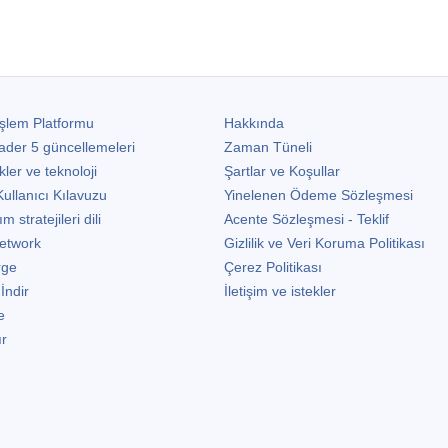
şlem Platformu
Hakkında
ader 5
güncellemeleri
Zaman Tüneli
kler ve teknoloji
Şartlar ve Koşullar
ullanıcı Kılavuzu
Yinelenen Ödeme Sözleşmesi
stratejileri dili
Acente Sözleşmesi - Teklif
etwork
Gizlilik ve Veri Koruma Politikası
rge
Çerez Politikası
 İndir
İletişim ve istekler
e
ır