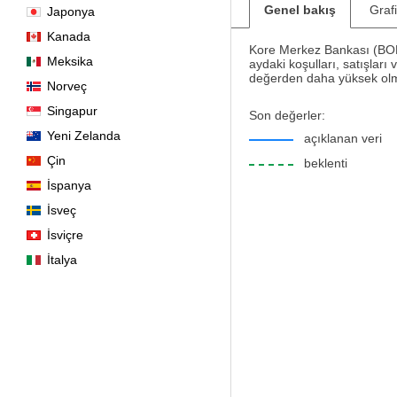
Genel bakış
Graf
Japonya
Kanada
Kore Merkez Bankası (BOK) 
Meksika
aydaki koşulları, satışları
değerden daha yüksek olmas
Norveç
Singapur
Son değerler:
Yeni Zelanda
açıklanan veri
Çin
beklenti
İspanya
İsveç
İsviçre
İtalya