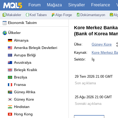
Forum
Mağaza
Sinyaller
Freelance
Makaleler
Kod Tabanı
Algo Forge
Dokümantasyon
Al
Ekonomik Takvim
Kore Merkez Bankası
Ülkeler
(Bank of Korea Man
Almanya
Ülke:
Güney Kore
Amerika Birleşik Devletleri
Kaynak:
Kore Merkez Ba
Avrupa Birliği
Sektör:
İş
Avustralya
Birleşik Krallık
29 Tem 2026 21:00 GMT
Brezilya
Son açıklama
Fransa
Güney Afrika
25 Ağu 2026 21:00 GMT
Güney Kore
Sonraki açıklama
Hindistan
Hong Kong