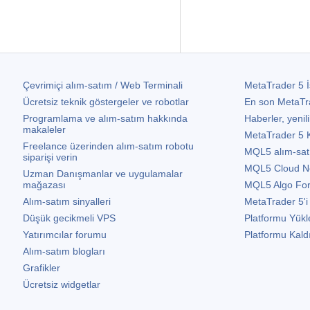
Çevrimiçi alım-satım / Web Terminali
MetaTrader 5
İ
Ücretsiz teknik göstergeler ve robotlar
En son
MetaTr
Programlama ve alım-satım hakkında
Haberler, yenili
makaleler
MetaTrader 5
K
Freelance üzerinden alım-satım robotu
MQL5 alım-satım 
siparişi verin
MQL5 Cloud N
Uzman Danışmanlar ve uygulamalar
mağazası
MQL5 Algo Fo
Alım-satım sinyalleri
MetaTrader 5
'i
Düşük gecikmeli VPS
Platformu Yükl
Yatırımcılar forumu
Platformu Kald
Alım-satım blogları
Grafikler
Ücretsiz widgetlar