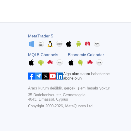
MetaTrader 5
MQL5 Channels
Economic Calendar
Algo alım-satım haberlerine
abone olun
Aracı kurum değildir, gerçek işlem hesabı yoktur
35 Dodekanisou str, Germasogeia,
4043, Limassol, Cyprus
Copyright 2000-2026,
MetaQuotes Ltd