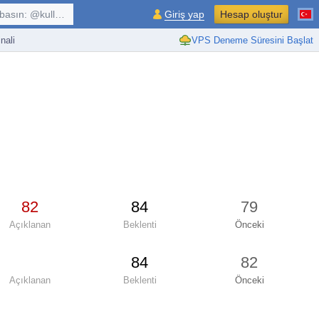
kullanıcı, $sembol, ...
Giriş yap
Hesap oluştur
nali
VPS Deneme Süresini Başlat
82
84
79
Açıklanan
Beklenti
Önceki
84
82
Açıklanan
Beklenti
Önceki