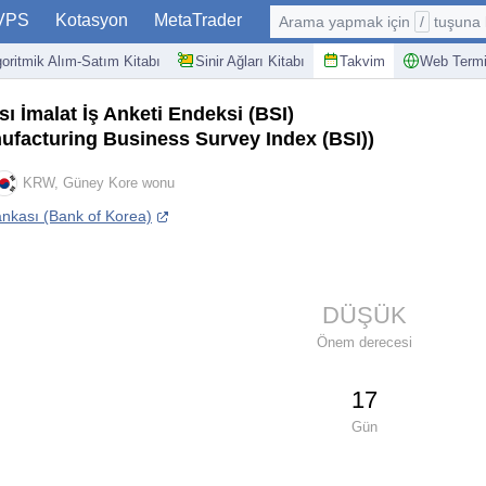
VPS
Kotasyon
MetaTrader
Arama yapmak için
/
tuşuna basın: @
goritmik Alım-Satım Kitabı
Sinir Ağları Kitabı
Takvim
Web Termi
 İmalat İş Anketi Endeksi (BSI)
ufacturing Business Survey Index (BSI))
KRW, Güney Kore wonu
nkası (Bank of Korea)
DÜŞÜK
Önem derecesi
17
Gün