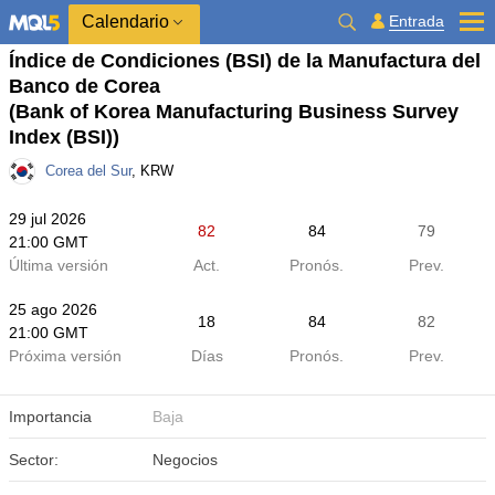
Calendario
Entrada
Índice de Condiciones (BSI) de la Manufactura del
Banco de Corea
(Bank of Korea Manufacturing Business Survey
Index (BSI))
Corea del Sur
, KRW
29 jul 2026
82
84
79
21:00 GMT
Última versión
Act.
Pronós.
Prev.
25 ago 2026
18
84
82
21:00 GMT
Próxima versión
Días
Pronós.
Prev.
Importancia
Baja
Sector:
Negocios