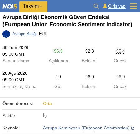
Takvim
Giriş yap
Avrupa Birliği Ekonomik Güven Endeksi
(European Union Economic Sentiment Indicator)
Avrupa Birliği
, EUR
30 Tem 2026
96.9
92.3
95.4
09:00 GMT
Son açıklama
Açıklanan
Beklenti
Önceki
28 Ağu 2026
19
96.9
96.9
09:00 GMT
Sonraki açıklama
Gün
Beklenti
Önceki
Önem derecesi
Orta
Sektör:
İş
Kaynak:
Avrupa Komisyonu (European Commission)