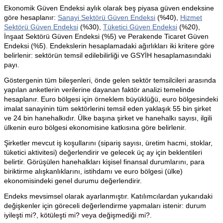
Ekonomik Güven Endeksi aylık olarak beş piyasa güven endeksine
göre hesaplanır:
Sanayi Sektörü Güven Endeksi
(%40),
Hizmet
Sektörü Güven Endeksi
(%30),
Tüketici Güven Endeksi
(%20),
İnşaat Sektörü Güven Endeksi (%5) ve Perakende Ticaret Güven
Endeksi (%5). Endekslerin hesaplamadaki ağırlıkları iki kritere göre
belirlenir: sektörün temsil edilebilirliği ve GSYİH hesaplamasındaki
payı.
Göstergenin tüm bileşenleri, önde gelen sektör temsilcileri arasında
yapılan anketlerin verilerine dayanan faktör analizi temelinde
hesaplanır. Euro bölgesi için örneklem büyüklüğü, euro bölgesindeki
imalat sanayinin tüm sektörlerini temsil eden yaklaşık 55 bin şirket
ve 24 bin hanehalkıdır. Ülke başına şirket ve hanehalkı sayısı, ilgili
ülkenin euro bölgesi ekonomisine katkısına göre belirlenir.
Şirketler mevcut iş koşullarını (sipariş sayısı, üretim hacmi, stoklar,
tüketici aktivitesi) değerlendirir ve gelecek üç ay için beklentileri
belirtir. Görüşülen hanehalkları kişisel finansal durumlarını, para
biriktirme alışkanlıklarını, istihdamı ve euro bölgesi (ülke)
ekonomisindeki genel durumu değerlendirir.
Endeks mevsimsel olarak ayarlanmıştır. Katılımcılardan yukarıdaki
değişkenler için göreceli değerlendirme yapmaları istenir: durum
iyileşti mi?, kötüleşti mi? veya değişmediği mi?.