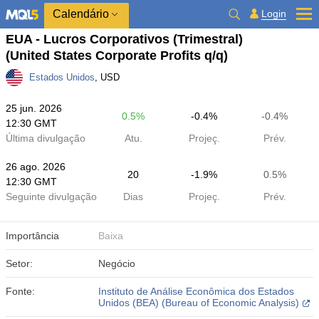
Calendário
Login
EUA - Lucros Corporativos (Trimestral)
(United States Corporate Profits q/q)
Estados Unidos
, USD
25 jun. 2026
0.5%
-0.4%
-0.4%
12:30 GMT
Última divulgação
Atu.
Projeç.
Prév.
26 ago. 2026
20
-1.9%
0.5%
12:30 GMT
Seguinte divulgação
Dias
Projeç.
Prév.
Importância
Baixa
Setor:
Negócio
Fonte:
Instituto de Análise Econômica dos Estados
Unidos (BEA) (Bureau of Economic Analysis)