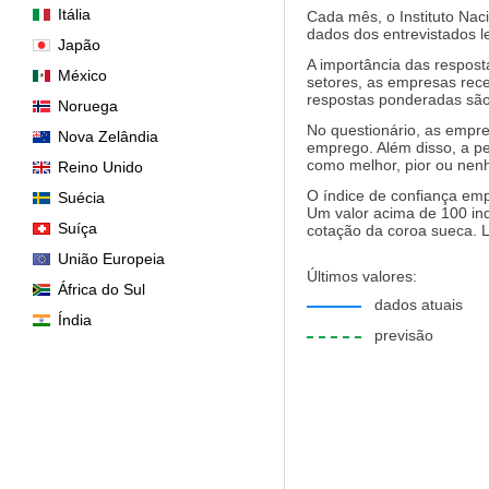
Itália
Cada mês, o Instituto Nac
dados dos entrevistados 
Japão
A importância das respos
México
setores, as empresas rec
respostas ponderadas são
Noruega
No questionário, as empre
Nova Zelândia
emprego. Além disso, a pe
como melhor, pior ou ne
Reino Unido
O índice de confiança emp
Suécia
Um valor acima de 100 ind
Suíça
cotação da coroa sueca. L
União Europeia
Últimos valores:
África do Sul
dados atuais
Índia
previsão