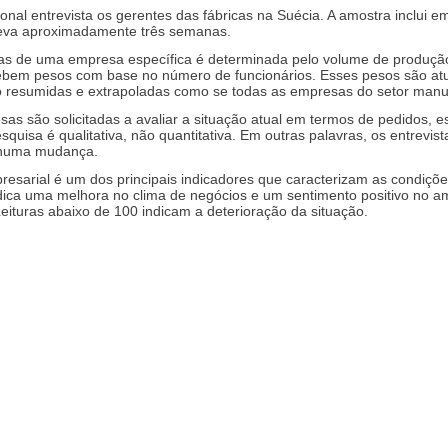
ional entrevista os gerentes das fábricas na Suécia. A amostra inclui 
leva aproximadamente três semanas.
tas de uma empresa específica é determinada pelo volume de produção
ebem pesos com base no número de funcionários. Esses pesos são atu
 resumidas e extrapoladas como se todas as empresas do setor manuf
sas são solicitadas a avaliar a situação atual em termos de pedidos
squisa é qualitativa, não quantitativa. Em outras palavras, os entrev
nhuma mudança.
resarial é um dos principais indicadores que caracterizam as condiçõe
ica uma melhora no clima de negócios e um sentimento positivo no amb
eituras abaixo de 100 indicam a deterioração da situação.