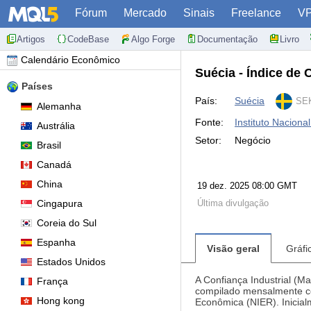
Fórum
Mercado
Sinais
Freelance
V
Artigos
CodeBase
Algo Forge
Documentação
Livro
Calendário Econômico
Suécia - Índice de
Países
País:
Suécia
SEK
Alemanha
Fonte:
Instituto Naciona
Austrália
Setor:
Negócio
Brasil
Canadá
China
19 dez. 2025 08:00 GMT
Cingapura
Última divulgação
Coreia do Sul
Espanha
Visão geral
Gráfi
Estados Unidos
A Confiança Industrial (M
França
compilado mensalmente co
Hong kong
Econômica (NIER). Inicial