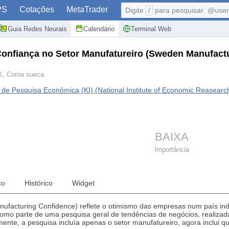
PS
Cotações
MetaTrader
Digite
/
para pesquisar: @user,
Guia Redes Neurais
Calendário
Terminal Web
 Confiança no Setor Manufatureiro
(Sweden Manufactu
, Coroa sueca
l de Pesquisa Econômica (KI) (National Institute of Economic Reasearch
BAIXA
Importância
co
Histórico
Widget
anufacturing Confidence) reflete o otimismo das empresas num país ind
mo parte de uma pesquisa geral de tendências de negócios, realizada
mente, a pesquisa incluía apenas o setor manufatureiro, agora inclui 