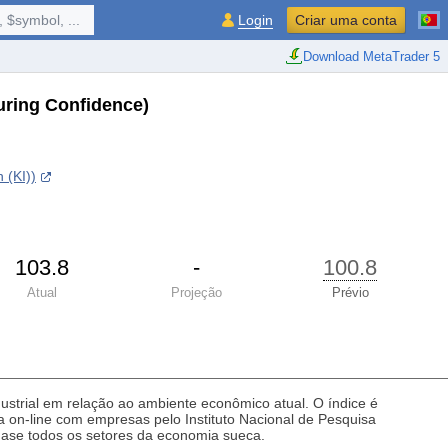
 $symbol, ...
Login
Criar uma conta
Download MetaTrader 5
ring Confidence)
 (KI))
103.8
-
100.8
Atual
Projeção
Prévio
ustrial em relação ao ambiente econômico atual. O índice é
 on-line com empresas pelo Instituto Nacional de Pesquisa
quase todos os setores da economia sueca.