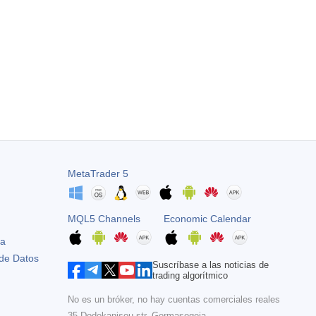
MetaTrader 5
MQL5 Channels
Economic Calendar
ta
 de Datos
Suscríbase a las noticias de
trading algorítmico
No es un bróker, no hay cuentas comerciales reales
35 Dodekanisou str, Germasogeia,