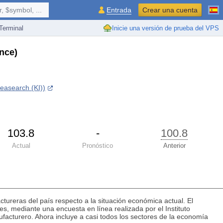
 $symbol, ...
Entrada
Crear una cuenta
erminal
Inicie una versión de prueba del VPS
nce)
Reasearch (KI))
103.8
-
100.8
Actual
Pronóstico
Anterior
tureras del país respecto a la situación económica actual. El
, mediante una encuesta en línea realizada por el Instituto
ufacturero. Ahora incluye a casi todos los sectores de la economía