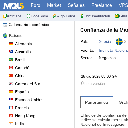
Foro
Market
Señales
Freelance
VP
Artículos
CodeBase
Algo Forge
Documentación
Guía 
Calendario económico
Confianza de la Ma
Países
País:
Suecia
SE
Alemania
Fuente:
Instituto Nacion
Australia
Sector:
Negocios
Brasil
Canadá
China
19 dic 2025 08:00 GMT
Corea del Sur
Última versión
España
Estados Unidos
Panorámica
Gráf
Francia
El Índice de Confianza de
Hong Kong
índice se calcula mensual
India
Nacional de Investigación 