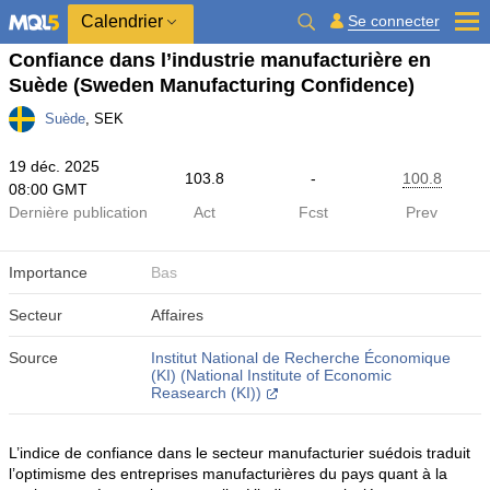
Calendrier
Se connecter
Confiance dans l’industrie manufacturière en
Suède
(Sweden Manufacturing Confidence)
Suède
, SEK
19 déc. 2025
103.8
-
100.8
08:00 GMT
Dernière publication
Act
Fcst
Prev
Importance
Bas
Secteur
Affaires
Source
Institut National de Recherche Économique
(KI) (National Institute of Economic
Reasearch (KI))
L’indice de confiance dans le secteur manufacturier suédois traduit
l’optimisme des entreprises manufacturières du pays quant à la