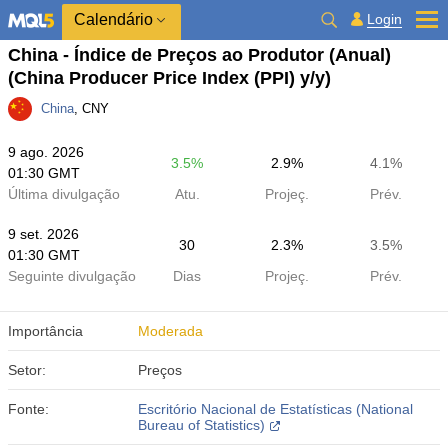
Calendário
Login
China - Índice de Preços ao Produtor (Anual)
(China Producer Price Index (PPI) y/y)
China
, CNY
9 ago. 2026
3.5%
2.9%
4.1%
01:30 GMT
Última divulgação
Atu.
Projeç.
Prév.
9 set. 2026
30
2.3%
3.5%
01:30 GMT
Seguinte divulgação
Dias
Projeç.
Prév.
Importância
Moderada
Setor:
Preços
Fonte:
Escritório Nacional de Estatísticas (National
Bureau of Statistics)