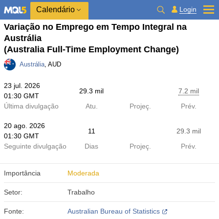
Calendário
Login
Variação no Emprego em Tempo Integral na
Austrália
(Australia Full-Time Employment Change)
Austrália
, AUD
23 jul. 2026
29.3 mil
7.2 mil
01:30 GMT
Última divulgação
Atu.
Projeç.
Prév.
20 ago. 2026
11
29.3 mil
01:30 GMT
Seguinte divulgação
Dias
Projeç.
Prév.
Importância
Moderada
Setor:
Trabalho
Fonte:
Australian Bureau of Statistics