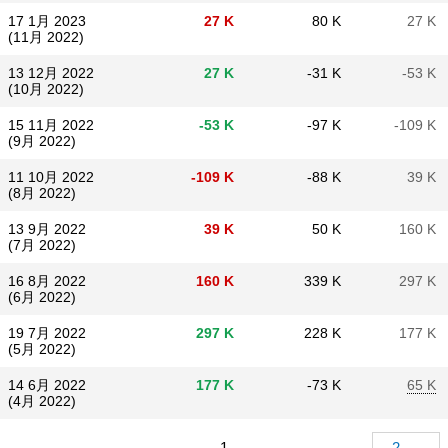
17 1月 2023
27 K
80 K
27 K
(11月 2022)
13 12月 2022
27 K
-31 K
-53 K
(10月 2022)
15 11月 2022
-53 K
-97 K
-109 K
(9月 2022)
11 10月 2022
-109 K
-88 K
39 K
(8月 2022)
13 9月 2022
39 K
50 K
160 K
(7月 2022)
16 8月 2022
160 K
339 K
297 K
(6月 2022)
19 7月 2022
297 K
228 K
177 K
(5月 2022)
14 6月 2022
177 K
-73 K
65 K
(4月 2022)
1
2
→