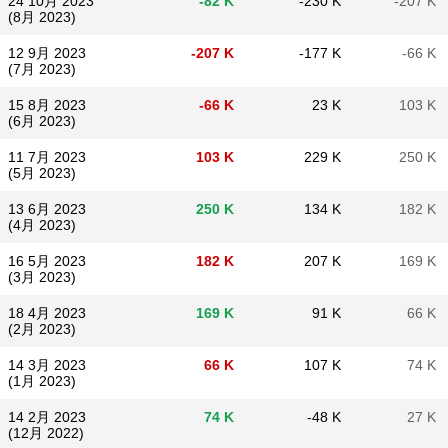
24 10月 2023
-82 K
-230 K
-207 K
(8月 2023)
12 9月 2023
-207 K
-177 K
-66 K
(7月 2023)
15 8月 2023
-66 K
23 K
103 K
(6月 2023)
11 7月 2023
103 K
229 K
250 K
(5月 2023)
13 6月 2023
250 K
134 K
182 K
(4月 2023)
16 5月 2023
182 K
207 K
169 K
(3月 2023)
18 4月 2023
169 K
91 K
66 K
(2月 2023)
14 3月 2023
66 K
107 K
74 K
(1月 2023)
14 2月 2023
74 K
-48 K
27 K
(12月 2022)