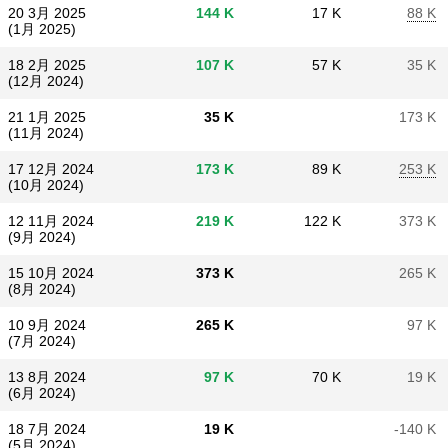
20 3月 2025
144 K
17 K
88 K
(1月 2025)
18 2月 2025
107 K
57 K
35 K
(12月 2024)
21 1月 2025
35 K
173 K
(11月 2024)
17 12月 2024
173 K
89 K
253 K
(10月 2024)
12 11月 2024
219 K
122 K
373 K
(9月 2024)
15 10月 2024
373 K
265 K
(8月 2024)
10 9月 2024
265 K
97 K
(7月 2024)
13 8月 2024
97 K
70 K
19 K
(6月 2024)
18 7月 2024
19 K
-140 K
(5月 2024)