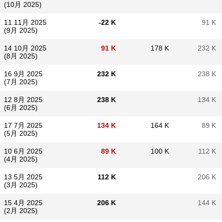
(10月 2025)
11 11月 2025
-22 K
91 K
(9月 2025)
14 10月 2025
91 K
178 K
232 K
(8月 2025)
16 9月 2025
232 K
238 K
(7月 2025)
12 8月 2025
238 K
134 K
(6月 2025)
17 7月 2025
134 K
164 K
89 K
(5月 2025)
10 6月 2025
89 K
100 K
112 K
(4月 2025)
13 5月 2025
112 K
206 K
(3月 2025)
15 4月 2025
206 K
144 K
(2月 2025)