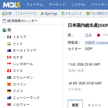
フォーラム
マーケット
シグナル
フリーラン
記事
コードベース
ドキュメント
アルゴ取引ガ
Algo Forge
経済指標カレンダー
日本国内総生産(GD
国
国：
日本
JP
イタリア
情報源：
内閣府 (Cabinet 
インド
セクター
GDP
オーストラリア
カナダ
シンガポール
7 6月 2026 23:50 GMT
スイス
最後の発表
スウェーデン
16 8月 2026 23:50 GMT
スペイン
次の発表
ドイツ
ニュージーランド
ノルウェー
概要
チャート