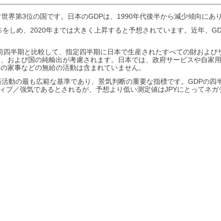
ぐ世界第3位の国です。日本のGDPは、1990年代後半から減少傾向に
0％をしめ、2020年までは大きく上昇すると予想されています。近年、
比は、前四半期と比較して、指定四半期に日本で生産されたすべての財およ
ト、および国の純輸出が考慮されます。日本では、政府サービスや自家
給の家事などの無給の活動は含まれていません。
済活動の最も広範な基準であり、景気判断の重要な指標です。GDPの
ティブ／強気であるとされるが、予想より低い測定値はJPYにとってネ