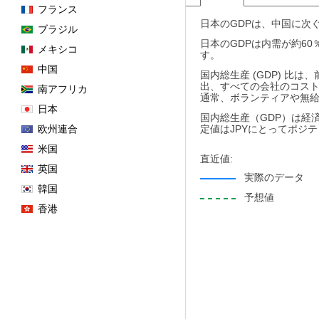
フランス
日本のGDPは、中国に次
ブラジル
日本のGDPは内需が約6
メキシコ
す。
中国
国内総生産 (GDP) 
出、すべての会社のコス
南アフリカ
通常、ボランティアや無
日本
国内総生産（GDP）は経
欧州連合
定値はJPYにとってポジ
米国
直近値:
英国
実際のデータ
韓国
予想値
香港