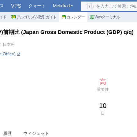
ス
VPS
クォート
MetaTrader
「
/
」を入力して検索 : @user, 
イド
アルゴリズム取引ガイド
カレンダー
Webターミナル
P)前期比
(Japan Gross Domestic Product (GDP) q/q)
Y, 日本円
Office)
高
重要性
10
日
履歴
ウィジェット