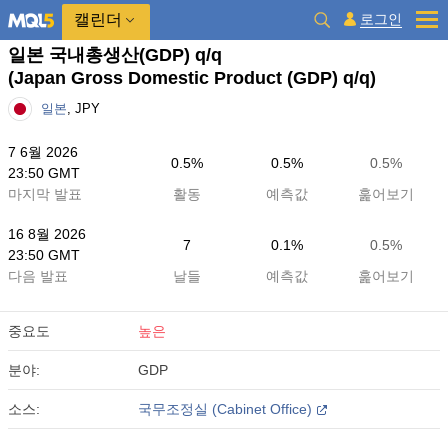
캘린더
로그인
일본 국내총생산(GDP) q/q
(Japan Gross Domestic Product (GDP) q/q)
일본
, JPY
7 6월 2026
0.5%
0.5%
0.5%
23:50 GMT
마지막 발표
활동
예측값
훑어보기
16 8월 2026
7
0.1%
0.5%
23:50 GMT
다음 발표
날들
예측값
훑어보기
중요도
높은
분야:
GDP
소스:
국무조정실 (Cabinet Office)