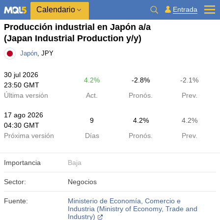
Calendario
Entrada
Producción industrial en Japón a/a
(Japan Industrial Production y/y)
Japón
, JPY
30 jul 2026
4.2%
-2.8%
-2.1%
23:50 GMT
Última versión
Act.
Pronós.
Prev.
17 ago 2026
9
4.2%
4.2%
04:30 GMT
Próxima versión
Días
Pronós.
Prev.
Importancia
Baja
Sector:
Negocios
Fuente:
Ministerio de Economía, Comercio e
Industria (Ministry of Economy, Trade and
Industry)