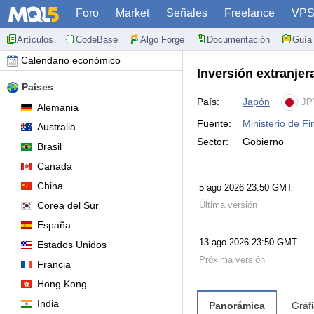
Foro
Market
Señales
Freelance
VP
Artículos
CodeBase
Algo Forge
Documentación
Guía 
Calendario económico
Inversión extranje
Países
País:
Japón
JP
Alemania
Fuente:
Ministerio de Fi
Australia
Sector:
Gobierno
Brasil
Canadá
China
5 ago 2026 23:50 GMT
Corea del Sur
Última versión
España
13 ago 2026 23:50 GMT
Estados Unidos
Próxima versión
Francia
Hong Kong
India
Panorámica
Gráf