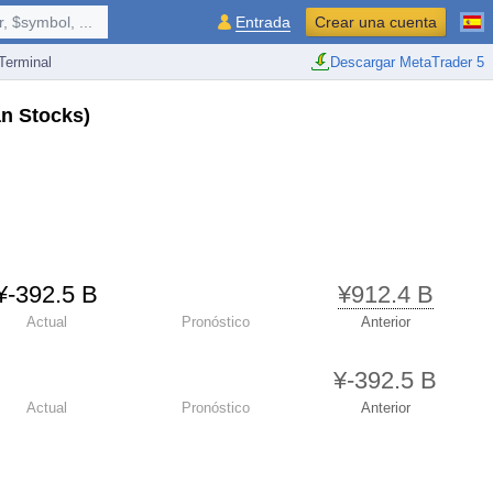
 $symbol, ...
Entrada
Crear una cuenta
erminal
Descargar MetaTrader 5
an Stocks)
¥​-392.5 B
¥​912.4 B
Actual
Pronóstico
Anterior
¥​-392.5 B
Actual
Pronóstico
Anterior