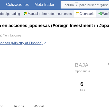
S
Cotizaciones
MetaTrader
Escriba
/
para buscar: @user,
de algotrading
Manual sobre redes neuronales
Calendario
WebT
ra en acciones japonesas
(Foreign Investment in Jap
Y, Yen Japonés
nanzas (Ministry of Finance)
BAJA
Importancia
6
Días
ico
Historia
Widget