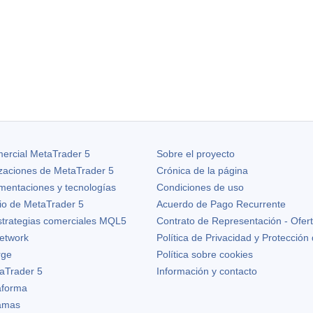
ercial MetaTrader 5
Sobre el proyecto
izaciones de
MetaTrader 5
Crónica de la página
ementaciones y tecnologías
Condiciones de uso
io de MetaTrader 5
Acuerdo de Pago Recurrente
strategias comerciales MQL5
Contrato de Representación - Ofer
etwork
Política de Privacidad y Protección
rge
Política sobre cookies
aTrader 5
Información y contacto
taforma
ramas