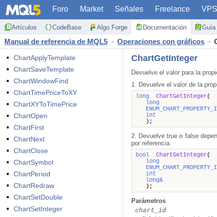
Foro
Market
Señales
Freelance
VP
Artículos
CodeBase
Algo Forge
Documentación
Guía 
Manual de referencia de MQL5
Operaciones con gráficos
ChartGetInteger
ChartApplyTemplate
ChartSaveTemplate
Devuelve el valor para la
propi
ChartWindowFind
1. Devuelve el valor de la pro
ChartTimePriceToXY
long
ChartGetInteger
(
long
ChartXYToTimePrice
ENUM_CHART_PROPERTY_I
ChartOpen
int
);
ChartFirst
2. Devuelve true o false depen
ChartNext
por referencia.
ChartClose
bool
ChartGetInteger
(
long
ChartSymbol
ENUM_CHART_PROPERTY_I
ChartPeriod
int
long&
ChartRedraw
);
ChartSetDouble
Parámetros
ChartSetInteger
chart_id