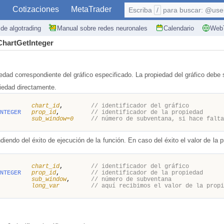
S
Cotizaciones
MetaTrader
Escriba
/
para buscar: @user,
de algotrading
Manual sobre redes neuronales
Calendario
WebT
ChartGetInteger
edad correspondiente del gráfico especificado.
La propiedad del gráfico debe 
piedad directamente.
chart_id
,
// identificador del gráfico
NTEGER
prop_id
,
// identificador de la propiedad
sub_window=0
// número de subventana, si hace falta
diendo del éxito de ejecución de la función. En caso del éxito el valor de la
chart_id
,
// identificador del gráfico
NTEGER
prop_id
,
// identificador de la propiedad
sub_window
,
// número de subventana
long_var
// aquí recibimos el valor de la propi