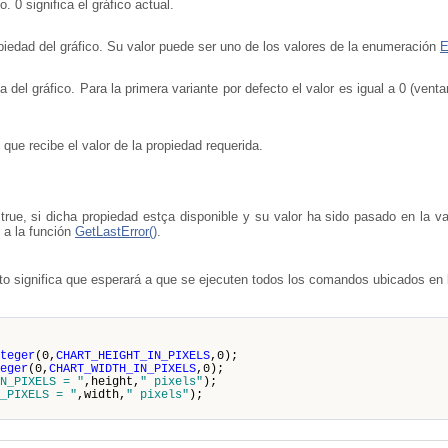
o. 0 significa el gráfico actual.
ropiedad del gráfico. Su valor puede ser uno de los valores de la enumeración
del gráfico. Para la primera variante por defecto el valor es igual a 0 (venta
g que recibe el valor de la propiedad requerida.
ue, si dicha propiedad estça disponible y su valor ha sido pasado en la var
 a la función
GetLastError()
.
to significa que esperará a que se ejecuten todos los comandos ubicados en l
teger
(0,
CHART_HEIGHT_IN_PIXELS
,0);
eger
(0,
CHART_WIDTH_IN_PIXELS
,0);
N_PIXELS = "
,height,
" pixels"
);
N_PIXELS = "
,width,
" pixels"
);