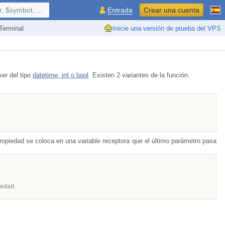
 $symbol, ...
Entrada
Crear una cuenta
erminal
Inicie una versión de prueba del VPS
ser del tipo
datetime, int o bool
. Existen 2 variantes de la función.
 propiedad se coloca en una variable receptora que el último parámetro pasa
edad