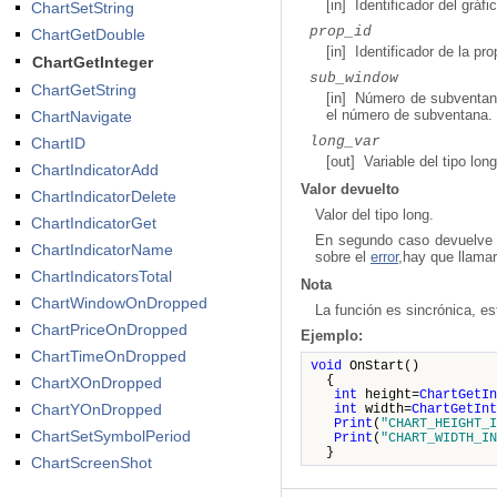
[in] Identificador del gráfic
ChartSetString
prop_id
ChartGetDouble
[in] Identificador de la p
ChartGetInteger
sub_window
ChartGetString
[in] Número de subventana 
el número de subventana.
ChartNavigate
long_var
ChartID
[out] Variable del tipo lon
ChartIndicatorAdd
Valor devuelto
ChartIndicatorDelete
Valor del tipo long.
ChartIndicatorGet
En segundo caso devuelve tr
ChartIndicatorName
sobre el
error
,hay que llamar
ChartIndicatorsTotal
Nota
ChartWindowOnDropped
La función es sincrónica, es
ChartPriceOnDropped
Ejemplo:
ChartTimeOnDropped
void
OnStart()
{
ChartXOnDropped
int
height=
ChartGetIn
ChartYOnDropped
int
width=
ChartGetInt
Print
(
"CHART_HEIGHT_I
ChartSetSymbolPeriod
Print
(
"CHART_WIDTH_I
}
ChartScreenShot