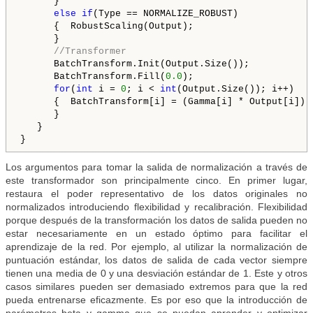
      }

else
if
(Type == NORMALIZE_ROBUST)

      {  RobustScaling(Output);

      }

//Transformer
      BatchTransform.Init(Output.Size());

      BatchTransform.Fill(
0.0
);

for
(
int
 i = 
0
; i < 
int
(Output.Size()); i++)

      {  BatchTransform[i] = (Gamma[i] * Output[i]) +
      }

   }

}
Los argumentos para tomar la salida de normalización a través de
este transformador son principalmente cinco. En primer lugar,
restaura el poder representativo de los datos originales no
normalizados introduciendo flexibilidad y recalibración. Flexibilidad
porque después de la transformación los datos de salida pueden no
estar necesariamente en un estado óptimo para facilitar el
aprendizaje de la red. Por ejemplo, al utilizar la normalización de
puntuación estándar, los datos de salida de cada vector siempre
tienen una media de 0 y una desviación estándar de 1. Este y otros
casos similares pueden ser demasiado extremos para que la red
pueda entrenarse eficazmente. Es por eso que la introducción de
parámetros beta y gamma que se puedan aprender y optimizar