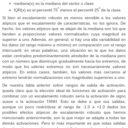
mediana(x) es la mediana del vector o clase
º
º
IQR(x) es el percentil 75
menos el percentil 25
de la clase.
Si bien el escalamiento robusto es menos sensible a los valores
atípicos que el escalamiento de características, no los ignora. De
hecho, los valores atípicos que se alejan de la mediana son los que
tienden a proporcionar valores normalizados cuya magnitud es
superior a uno. Además, en general, si hay una alta variabilidad en
los datos (el rango máximo a mínimo) en comparación con el rango
intercuartil; en otras palabras, una situación en la que los datos
están centrados predominantemente alrededor de la mediana pero
con un número que disminuye gradualmente hacia los extremos, de
modo que los valores extremos no son necesariamente valores
atípicos. En estos casos, también, los valores más cercanos al
extremo tendrán normalizaciones con magnitudes superiores a uno.
De nuestra tabla anterior sobre rangos de salida de activación,
queda claro que la elección ideal de funciones de activación para
combinar con un escalamiento robusto sería la activación de signo
suave o la activación TANH. Esto se debe a que sus salidas,
aunque un poco restrictivas al rango de -1.0 a +1.0 dados los
posibles efectos atípicos de escalamiento robusto que hemos
mencionado anteriormente, son la que mejor se adapta a todas las
demás activaciones. Pero lo más importante es que estas salidas