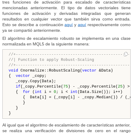
tres funciones de activación para escalado de características
mencionadas anteriormente. El tipo de datos vectoriales tiene
funciones de activación y derivadas integradas que generan
resultados en cualquier vector que también sirva como entrada.
Esto se describe a continuación
aquí
y
aquí
respectivamente como
ya se compartió anteriormente.
El algoritmo de escalamiento robusto se implementa en una clase
normalizada en MQL5 de la siguiente manera:
//+-------------------------------------------------
//| Function to apply Robust-Scaling
//+-------------------------------------------------
void
 Cnormalize::RobustScaling(
vector
 &Data)

{  
vector
 _copy;

   _copy.Copy(Data);

if
(_copy.Percentile(
75
) - _copy.Percentile(
25
) > 
   {  
for
 (
int
 i = 
0
; i < 
int
(Data.Size()); i++)

      {  Data[i] = (_copy[i] - _copy.Median()) / (_c
      }

   }

}
Al igual que el algoritmo de escalamiento de características anterior,
se realiza una verificación de divisiones de cero en el rango