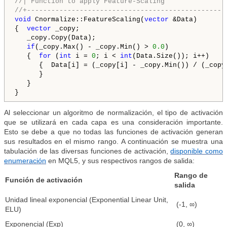
//| Function to apply Feature-Scaling
//+-------------------------------------------------
void
 Cnormalize::FeatureScaling(
vector
 &Data)

{  
vector
 _copy;

   _copy.Copy(Data);

if
(_copy.Max() - _copy.Min() > 
0.0
)

   {  
for
 (
int
 i = 
0
; i < 
int
(Data.Size()); i++)

      {  Data[i] = (_copy[i] - _copy.Min()) / (_copy.
      }

   }

}
Al seleccionar un algoritmo de normalización, el tipo de activación
que se utilizará en cada capa es una consideración importante.
Esto se debe a que no todas las funciones de activación generan
sus resultados en el mismo rango. A continuación se muestra una
tabulación de las diversas funciones de activación,
disponible como
enumeración
en MQL5, y sus respectivos rangos de salida:
Rango de
Función de activación
salida
Unidad lineal exponencial (Exponential Linear Unit,
(-1, ∞)
ELU)
Exponencial (Exp)
(0, ∞)