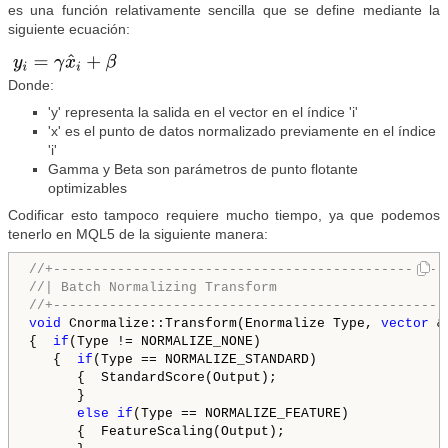
es una función relativamente sencilla que se define mediante la
siguiente ecuación:
Donde:
'y' representa la salida en el vector en el índice 'i'
'x' es el punto de datos normalizado previamente en el índice
'i'
Gamma y Beta son parámetros de punto flotante
optimizables
Codificar esto tampoco requiere mucho tiempo, ya que podemos
tenerlo en MQL5 de la siguiente manera:
//+-------------------------------------------------
//| Batch Normalizing Transform
//+-------------------------------------------------
void
 Cnormalize::Transform(Enormalize Type, 
vector
 &
{  
if
(Type != NORMALIZE_NONE)

   {  
if
(Type == NORMALIZE_STANDARD)

      {  StandardScore(Output);

      }

else
if
(Type == NORMALIZE_FEATURE)

      {  FeatureScaling(Output);
