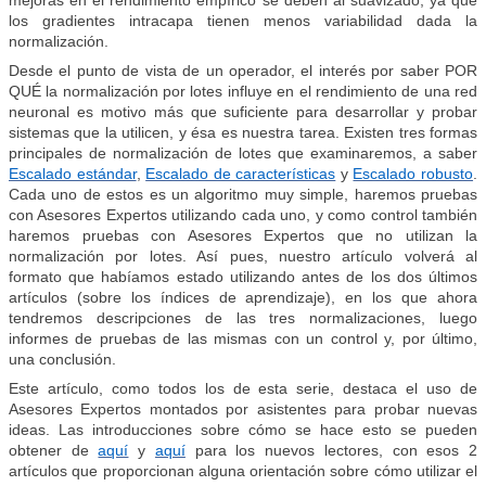
mejoras en el rendimiento empírico se deben al suavizado, ya que
los gradientes intracapa tienen menos variabilidad dada la
normalización.
Desde el punto de vista de un operador, el interés por saber POR
QUÉ la normalización por lotes influye en el rendimiento de una red
neuronal es motivo más que suficiente para desarrollar y probar
sistemas que la utilicen, y ésa es nuestra tarea. Existen tres formas
principales de normalización de lotes que examinaremos, a saber
Escalado estándar
,
Escalado de características
y
Escalado robusto
.
Cada uno de estos es un algoritmo muy simple, haremos pruebas
con Asesores Expertos utilizando cada uno, y como control también
haremos pruebas con Asesores Expertos que no utilizan la
normalización por lotes. Así pues, nuestro artículo volverá al
formato que habíamos estado utilizando antes de los dos últimos
artículos (sobre los índices de aprendizaje), en los que ahora
tendremos descripciones de las tres normalizaciones, luego
informes de pruebas de las mismas con un control y, por último,
una conclusión.
Este artículo, como todos los de esta serie, destaca el uso de
Asesores Expertos montados por asistentes para probar nuevas
ideas. Las introducciones sobre cómo se hace esto se pueden
obtener de
aquí
y
aquí
para los nuevos lectores, con esos 2
artículos que proporcionan alguna orientación sobre cómo utilizar el