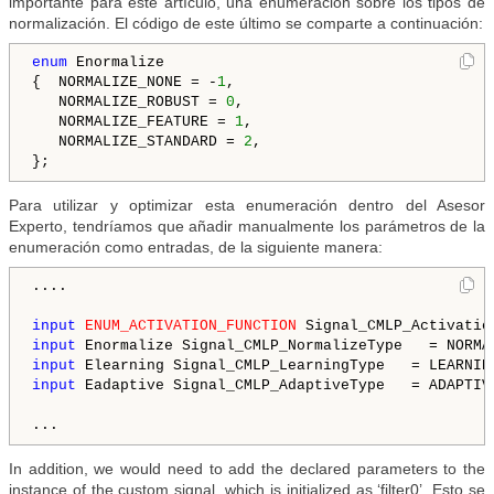
importante para este artículo, una enumeración sobre los tipos de
normalización. El código de este último se comparte a continuación:
enum
 Enormalize

{  NORMALIZE_NONE = -
1
,

   NORMALIZE_ROBUST = 
0
,

   NORMALIZE_FEATURE = 
1
,

   NORMALIZE_STANDARD = 
2
,

};
Para utilizar y optimizar esta enumeración dentro del Asesor
Experto, tendríamos que añadir manualmente los parámetros de la
enumeración como entradas, de la siguiente manera:
....

input
ENUM_ACTIVATION_FUNCTION
 Signal_CMLP_Activatio
input
 Enormalize Signal_CMLP_NormalizeType   = NORMA
input
 Elearning Signal_CMLP_LearningType   = LEARNIN
input
 Eadaptive Signal_CMLP_AdaptiveType   = ADAPTIV
...
In addition, we would need to add the declared parameters to the
instance of the custom signal, which is initialized as ‘filter0’. Esto se