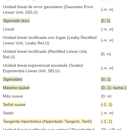
Unidad lineal de error gaussiano (Gaussian Error
(-∞, ∞)
Linear Unit, GELU)
Sigmoide duro
[0, 1]
Lineal
(-∞, ∞)
Unidad lineal rectificada con fugas (Leaky Rectified
(-∞, ∞)
Linear Unit, Leaky ReLU)
Unidad lineal rectificada (Rectified Linear Unit,
[0, ∞)
ReLU)
Unidad lineal exponencial escalada (Scaled
(-∞, ∞)
Exponential Linear Unit, SELU)
Sigmoideo
(0, 1)
Máximo suave
(0, 1), suma 1
Más suave
(0, ∞)
Señal suave
(-1, 1)
Swish
(-∞, ∞)
Tangente hiperbólica (Hyperbolic Tangent, Tanh)
(-1, 1)
Unidad lineal rectificada con umbral (Thresholded
{0} ∪ [θ, ∞),