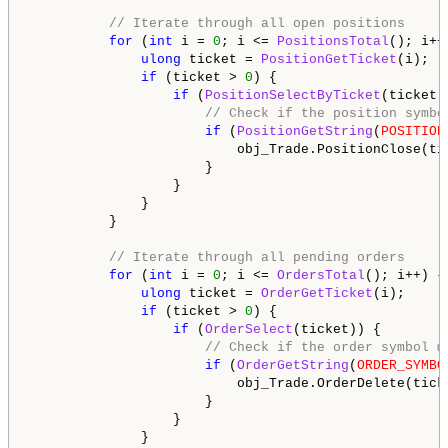
// Iterate through all open positions
for
 (
int
 i = 
0
; i <= 
PositionsTotal
(); i++)
ulong
 ticket = 
PositionGetTicket
(i);

if
 (ticket > 
0
) {

if
 (
PositionSelectByTicket
(ticket))
// Check if the position symbo
if
 (
PositionGetString
(
POSITION
                          obj_Trade.PositionClose(ti
                      }

                  }

              }

          }

// Iterate through all pending orders
for
 (
int
 i = 
0
; i <= 
OrdersTotal
(); i++) {

ulong
 ticket = 
OrderGetTicket
(i);

if
 (ticket > 
0
) {

if
 (
OrderSelect
(ticket)) {

// Check if the order symbol m
if
 (
OrderGetString
(
ORDER_SYMBO
                          obj_Trade.OrderDelete(tick
                      }

                  }

              }
