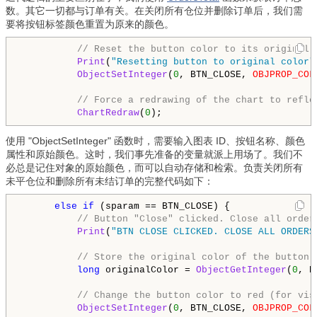
数。其它一切都与订单有关。在关闭所有仓位并删除订单后，我们需
要将按钮标签颜色重置为原来的颜色。
// Reset the button color to its original 
Print
(
"Resetting button to original color"
ObjectSetInteger
(
0
, BTN_CLOSE, 
OBJPROP_COL
// Force a redrawing of the chart to refle
ChartRedraw
(
0
);
使用 "ObjectSetInteger" 函数时，需要输入图表 ID、按钮名称、颜色
属性和原始颜色。这时，我们事先准备的变量就派上用场了。我们不
必总是记住对象的原始颜色，而可以自动存储和检索。负责关闭所有
未平仓位和删除所有未结订单的完整代码如下：
else
if
 (sparam == BTN_CLOSE) {

// Button "Close" clicked. Close all order
Print
(
"BTN CLOSE CLICKED. CLOSE ALL ORDERS
// Store the original color of the button
long
 originalColor = 
ObjectGetInteger
(
0
, B
// Change the button color to red (for vis
ObjectSetInteger
(
0
, BTN_CLOSE, 
OBJPROP_COL