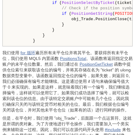
if
 (
PositionSelectByTicket
(ticket))
// Check if the position symbo
if
 (
PositionGetString
(
POSITION
                          obj_Trade.PositionClose(ti
                      }

                  }

              }

          }
我们使用
for 循环
遍历所有未平仓位并将其平仓。要获得所有未平仓
位，我们使用 MQL5 内置函数
PositionsTotal
。该函数将返回指定交易
账户的未平仓位数量。然后，我们通过在
PositionGetTicket
函数中提
供仓位索引来获取该仓位的编号，并将其存储在名为 "ticket" 的 ulong
数据类型变量中。该函数返回指定仓位的编号，如果失败，则返回 0。
我们必须确保有编号才能继续。这是通过使用 if 语句来确保编号值大
于 0 来实现的。如果是这样，就意味着我们有一个编号，我们继续选
择编号，这样就可以使用它了。如果我们成功选择了编号，就可以检
索到该仓位的信息。由于该特定交易账户中可能有几个仓位，因此我
们确保只关闭与该特定货币对相关的仓位。最后，我们根据仓位编号
关闭该仓位，并对其他未平仓仓位（如果有的话）进行同样的操作。
但是，在平仓时，我们使用 "obj_Trade"，后面跟一个点运算符。这就
是所谓的类对象。为了方便地进行平仓操作，我们需要加入一个类实
例来辅助这一过程。因此，我们可以在源代码开头使用
#include
来包