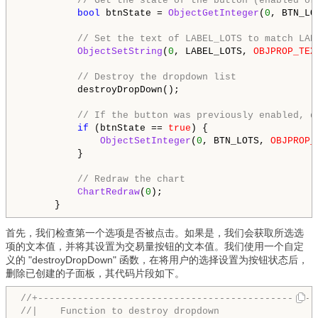
// Get the state of the button (enabled or
bool
 btnState = 
ObjectGetInteger
(
0
, BTN_LO
// Set the text of LABEL_LOTS to match LAB
ObjectSetString
(
0
, LABEL_LOTS, 
OBJPROP_TEX
// Destroy the dropdown list
          destroyDropDown();

// If the button was previously enabled, d
if
 (btnState == 
true
) {

ObjectSetInteger
(
0
, BTN_LOTS, 
OBJPROP_
          }

// Redraw the chart
ChartRedraw
(
0
);

      }
首先，我们检查第一个选项是否被点击。如果是，我们会获取所选选
项的文本值，并将其设置为交易量按钮的文本值。我们使用一个自定
义的 "destroyDropDown" 函数，在将用户的选择设置为按钮状态后，
删除已创建的子面板，其代码片段如下。
//+-------------------------------------------------
//|    Function to destroy dropdown                 