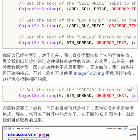
// Set the text of the "SELL PRICE" label to the
ObjectSetString
(
0
, LABEL_SELL_PRICE, 
OBJPROP_TEX
// Set the text of the "BUY PRICE" label to the 
ObjectSetString
(
0
, LABEL_BUY_PRICE, 
OBJPROP_TEXT
// Set the text of the "SPREAD" button to the cu
ObjectSetString
(
0
, BTN_SPREAD, 
OBJPROP_TEXT
, (
st
你应该已经注意到，对于点差，我们直接类型转换了它的字符串值，
尽管我们以前曾批评过这种保持准确性的方法。在这里，点差是一种
整数数据类型，因此准确性并不是最重要的，无论如何，我们都将获
得正确的格式。不过，您也可以使用
IntegerToString
函数进行转换，
这样也会得到相同的值。
// Set the text of the "SPREAD" button to the cu
ObjectSetString
(
0
, BTN_SPREAD, 
OBJPROP_TEXT
, 
Int
该函数需要三个参数，但只有目标值就足够了，因为它没有指定精度
格式。现在，您可以了解其中的差别了。在下面的 GIF 图片中，就是
我们目前取得的成果。