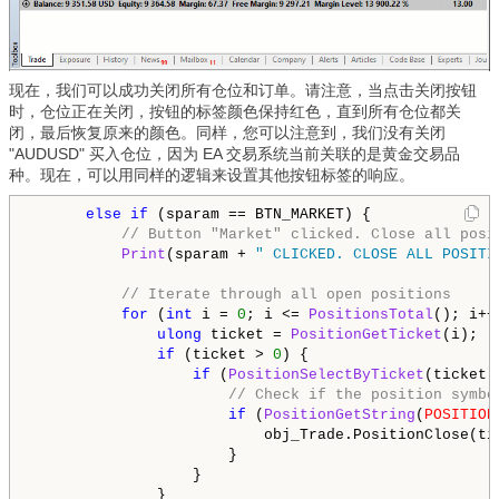
现在，我们可以成功关闭所有仓位和订单。请注意，当点击关闭按钮
时，仓位正在关闭，按钮的标签颜色保持红色，直到所有仓位都关
闭，最后恢复原来的颜色。同样，您可以注意到，我们没有关闭
"AUDUSD" 买入仓位，因为 EA 交易系统当前关联的是黄金交易品
种。现在，可以用同样的逻辑来设置其他按钮标签的响应。
else
if
 (sparam == BTN_MARKET) {

// Button "Market" clicked. Close all posi
Print
(sparam + 
" CLICKED. CLOSE ALL POSITI
// Iterate through all open positions
for
 (
int
 i = 
0
; i <= 
PositionsTotal
(); i++)
ulong
 ticket = 
PositionGetTicket
(i);

if
 (ticket > 
0
) {

if
 (
PositionSelectByTicket
(ticket))
// Check if the position symbo
if
 (
PositionGetString
(
POSITION
                          obj_Trade.PositionClose(ti
                      }

                  }

              }
