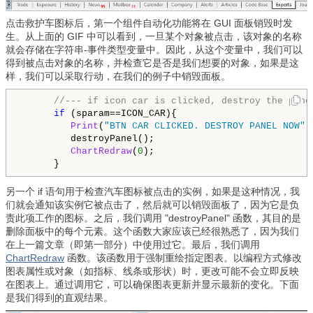
点击救护车图标后，第一个组件自动化功能将在 GUI 面板销毁时发
生。从上面的 GIF 中可以看到，一旦某个对象被点击，该对象的名称
就会存储在字符串-事件类型变量中。因此，从这个变量中，我们可以
得到被点击对象的名称，并检查它是否是我们想要的对象，如果是这
样，我们可以采取行动，在我们的例子中销毁面板。
//--- if icon car is clicked, destroy the pane
if
 (sparam==ICON_CAR){

Print
(
"BTN CAR CLICKED. DESTROY PANEL NOW"
);
         destroyPanel();

ChartRedraw
(
0
);

      }
另一个 if 语句用于检查汽车图标被点击的实例，如果是这种情况，我
们就会通知该实例它被点击了，然后就可以销毁面板了，因为它是负
责此项工作的图标。之后，我们调用 "destroyPanel" 函数，其目的是
删除面板中的每个元素。这个函数大家应该已经很熟悉了，因为我们
在上一篇文章（即第一部分）中使用过它。最后，我们调用
ChartRedraw
函数。该函数用于强制重绘指定图表。以编程方式修改
图表属性或对象（如指标、线条或形状）时，更改可能不会立即反映
在图表上。通过调用它，可以确保图表更新并显示最新的变化。下面
是我们得到的直观结果。