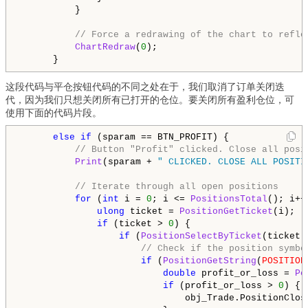
          }

// Force a redrawing of the chart to refle
ChartRedraw
(
0
);

      }
这段代码与平仓按钮代码的不同之处在于，我们取消了订单关闭迭
代，因为我们只想关闭所有已打开的仓位。要关闭所有盈利仓位，可
使用下面的代码片段。
else
if
 (sparam == BTN_PROFIT) {

// Button "Profit" clicked. Close all posi
Print
(sparam + 
" CLICKED. CLOSE ALL POSITI
// Iterate through all open positions
for
 (
int
 i = 
0
; i <= 
PositionsTotal
(); i++)
ulong
 ticket = 
PositionGetTicket
(i);

if
 (ticket > 
0
) {

if
 (
PositionSelectByTicket
(ticket))
// Check if the position symbo
if
 (
PositionGetString
(
POSITION
double
 profit_or_loss = 
Po
if
 (profit_or_loss > 
0
) {

                              obj_Trade.PositionClos