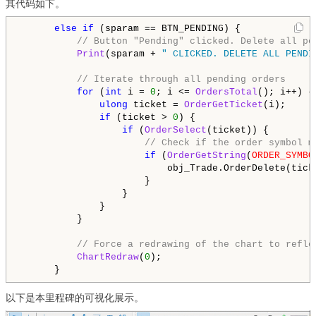
其代码如下。
else
if
 (sparam == BTN_PENDING) {

// Button "Pending" clicked. Delete all pe
Print
(sparam + 
" CLICKED. DELETE ALL PENDI
// Iterate through all pending orders
for
 (
int
 i = 
0
; i <= 
OrdersTotal
(); i++) {

ulong
 ticket = 
OrderGetTicket
(i);

if
 (ticket > 
0
) {

if
 (
OrderSelect
(ticket)) {

// Check if the order symbol m
if
 (
OrderGetString
(
ORDER_SYMBO
                          obj_Trade.OrderDelete(tick
                      }

                  }

              }

          }

// Force a redrawing of the chart to refle
ChartRedraw
(
0
);

      }
以下是本里程碑的可视化展示。