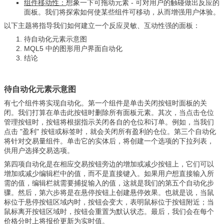
组件移动性：
想象一下可拖动元素 - 可对用户的触碰做出反应的
面板。我们将探索如何使某些组件可移动，从而增强用户体验。
以下主题将指导我们如何建立一个反应灵敏、互动性强的面板：
待自动化元素示意图
MQL5 中的图形用户界面自动化
结论
待自动化元素示意图
有七个组件将实现自动化。第一个组件是单击关闭按钮时面板的关
闭。我们打算在单击此按钮时删除所有面板元素。其次，当点击仓位
管理按钮时，按钮将根据指示关闭各自的仓位和订单。例如，当我们
点击 "盈利" 按钮或标签时，就会关闭所有盈利的仓位。第三个自动化
将针对交易量组件。单击它的实体后，将创建一个选项的下拉列表，
供用户选择交易选项。
第四项自动化是在相应交易按钮旁边的增加或减少按钮上，它们可以
增加或减少编辑栏中的值，而不是直接键入。如果用户想直接输入所
需的值，编辑栏就需要捕捉输入的值，这就是我们的第五个自动化步
骤。然后，第六步将是在悬停按钮上创建悬停效果。也就是说，当鼠
标位于悬停按钮区域内时，按钮会变大，表明鼠标位于按钮附近；当
鼠标离开按钮区域时，按钮会重置为默认状态。最后，我们会在每个
价格分时上将报价更新为实时值。