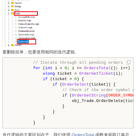
要删除挂单，也要使用相同的迭代逻辑。
// Iterate through all pending orders
for
 (
int
 i = 
0
; i <= 
OrdersTotal
(); i++) {

ulong
 ticket = 
OrderGetTicket
(i);

if
 (ticket > 
0
) {

if
 (
OrderSelect
(ticket)) {

// Check if the order symbol m
if
 (
OrderGetString
(
ORDER_SYMBO
                          obj_Trade.OrderDelete(tick
                      }

                  }

              }

          }
迭代逻辑的主要区别在于，我们使用
OrdersTotal
函数来获取订单总