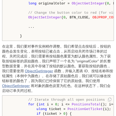
long
 originalColor = 
ObjectGetInteger
(
0
, B
// Change the button color to red (for vis
ObjectSetInteger
(
0
, BTN_CLOSE, 
OBJPROP_COL
          ...

      }
在这里，我们要对事件实例稍作调整。我们希望点击按钮后，按钮的
颜色会发生变化，表明按钮已被点击，从而启动关闭市场订单的过
程。关闭完成后，我们需要将按钮颜色重置为默认颜色属性。为了获
取按钮标签的原始颜色，我们声明了一个名为 "originalColor" 的长整
型数据变量，并在其中存储了按钮的默认颜色。要获取按钮的颜色，
我们需要使用
ObjectGetInteger
函数，并输入图表 ID、按钮名称和按
钮属性（本例中为颜色）。在存储了原始颜色后，我们就可以修改按
钮标签的颜色了，因为我们已经保留了它的原始值。我们使用
ObjectSetInteger
将对象的颜色设置为红色。在这种状态下，我们会
启动订单关闭过程。
// Iterate through all open positions
for
 (
int
 i = 
0
; i <= 
PositionsTotal
(); i++)
ulong
 ticket = 
PositionGetTicket
(i);

if
 (ticket > 
0
) {
