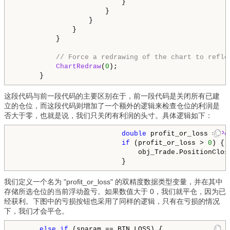
                          }

                      }

                  }

              }

          }

// Force a redrawing of the chart to refle
ChartRedraw
(
0
);

      }
这段代码与前一段代码的主要区别在于，前一段代码是关闭所有已建
立的仓位，而这段代码则增加了一个额外的逻辑来检查仓位的利润是
否大于零，也就是说，我们只关闭有利润的头寸。具体逻辑如下：
double
 profit_or_loss = 
Po
if
 (profit_or_loss > 
0
) {

                              obj_Trade.PositionClos
                          }
我们定义一个名为 "profit_or_loss" 的双精度数据类型变量，并在其中
存储所选仓位的当前浮动盈亏。如果数值大于 0，我们就平仓，因为已
经获利。下图中的亏损按钮也采用了同样的逻辑，只有在亏损的情况
下，我们才会平仓。
else
if
 (sparam == BTN_LOSS) {
