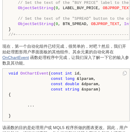
// Set the text of the "BUY PRICE" label to the 
ObjectSetString
(
0
, LABEL_BUY_PRICE, 
OBJPROP_TEXT
// Set the text of the "SPREAD" button to the cu
ObjectSetString
(
0
, BTN_SPREAD, 
OBJPROP_TEXT
, 
Int
//+-------------------------------------------------
现在，第一个自动化组件已经完成，很简单的，对吧？然后，我们开
始处理图形用户界面面板的其他组件。其余元素的自动化将在
OnChartEvent
函数处理程序中完成，让我们深入了解一下它的输入参
数及其功能。
void
OnChartEvent
(
const
int
 id,

const
long
 &lparam,

const
double
 &dparam,

const
string
 &sparam)

{

        ...

}
该函数的目的是处理用户或 MQL5 程序所做的图表更改。因此，用户