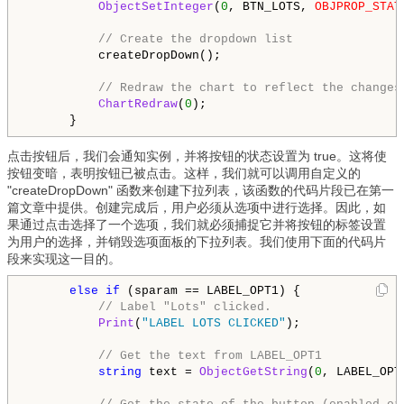
ObjectSetInteger
(
0
, BTN_LOTS, 
OBJPROP_STAT
// Create the dropdown list
          createDropDown();

// Redraw the chart to reflect the changes
ChartRedraw
(
0
);

      }
点击按钮后，我们会通知实例，并将按钮的状态设置为 true。这将使
按钮变暗，表明按钮已被点击。这样，我们就可以调用自定义的
"createDropDown" 函数来创建下拉列表，该函数的代码片段已在第一
篇文章中提供。创建完成后，用户必须从选项中进行选择。因此，如
果通过点击选择了一个选项，我们就必须捕捉它并将按钮的标签设置
为用户的选择，并销毁选项面板的下拉列表。我们使用下面的代码片
段来实现这一目的。
else
if
 (sparam == LABEL_OPT1) {

// Label "Lots" clicked.
Print
(
"LABEL LOTS CLICKED"
);

// Get the text from LABEL_OPT1
string
 text = 
ObjectGetString
(
0
, LABEL_OPT