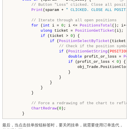
// Button "Loss" clicked. Close all positi
Print
(sparam + 
" CLICKED. CLOSE ALL POSITI
// Iterate through all open positions
for
 (
int
 i = 
0
; i <= 
PositionsTotal
(); i++)
ulong
 ticket = 
PositionGetTicket
(i);

if
 (ticket > 
0
) {

if
 (
PositionSelectByTicket
(ticket))
// Check if the position symbo
if
 (
PositionGetString
(
POSITION
double
 profit_or_loss = 
Po
if
 (profit_or_loss < 
0
) {

                              obj_Trade.PositionClos
                          }

                      }

                  }

              }

          }

// Force a redrawing of the chart to refle
ChartRedraw
(
0
);

      }
最后，当点击挂单按钮标签时，要关闭挂单，就需要使用订单迭代，