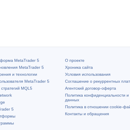
атформа
MetaTrader 5
О проекте
бновления
MetaTrader 5
Хроника сайта
рения и технологии
Условия использования
пользователя
MetaTrader 5
Соглашение о рекуррентных пла
х стратегий MQL5
Агентский договор-оферта
etwork
Политика конфиденциальности и
данных
rge
Политика в отношении cookie-фа
rader 5
Контакты и обращения
атформы
граммы