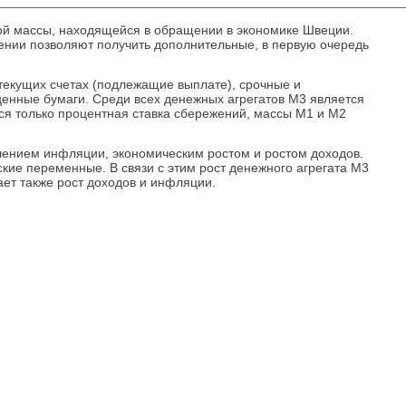
ной массы, находящейся в обращении в экономике Швеции.
ении позволяют получить дополнительные, в первую очередь
текущих счетах (подлежащие выплате), срочные и
енные бумаги. Среди всех денежных агрегатов M3 является
ся только процентная ставка сбережений, массы M1 и M2
шением инфляции, экономическим ростом и ростом доходов.
кие переменные. В связи с этим рост денежного агрегата M3
ает также рост доходов и инфляции.