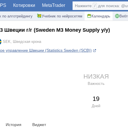
PS
Котировки
MetaTrader
Нажмите
/
для поиска: @use
к по алготрейдингу
Учебник по нейросетям
Календарь
Вебт
3 Швеции г/г
(Sweden M3 Money Supply y/y)
SEK, Шведская крона
ое управление Швеции (Statistics Sweden (SCB))
НИЗКАЯ
Важность
19
Дней
История
Виджет