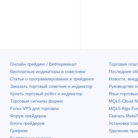
Онлайн трейдинг / Вебтерминал
Торговая пл
Бесплатные индикаторы и советники
Последние о
Статьи о программировании и трейдинге
Новости, внед
Заказать торговый советник и индикатор
Руководство 
Купить торговый робот и индикатор
Язык торговы
Торговые сигналы форекс
MQL5 Cloud N
Forex VPS для торговли
MQL5 Algo Fo
Форум трейдеров
Скачать
MetaT
Блоги трейдеров
Установка пл
Графики
Удаление про