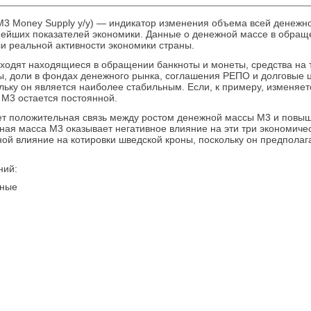
(M3 Money Supply y/y) — индикатор изменения объема всей денеж
нейших показателей экономики. Данные о денежной массе в обращ
и реальной активности экономики страны.
входят находящиеся в обращении банкноты и монеты, средства на 
ы, доли в фондах денежного рынка, соглашения РЕПО и долговые ц
ьку он является наиболее стабильным. Если, к примеру, изменяет
 M3 остается постоянной.
ует положительная связь между ростом денежной массы М3 и повы
ая масса M3 оказывает негативное влияние на эти три экономичес
ой влияние на котировки шведской кроны, поскольку он предполаг
ний:
нные