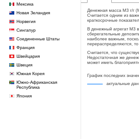
Мексика
Денежная масса M3 г/г 
Новая Зеландия
Считается одним из важ
краткосрочные показател
Норвегия
В денежный агрегат M3 
Сингапур
сберегательные депозит
Соединенные Штаты
наиболее важным, поскол
перераспределяются, то
Франция
Считается, что существ
Швейцария
Недостаточная же денежн
может иметь благоприятн
Швеция
Южная Корея
График последних значе
Южно-Африканская
актуальные да
Республика
Япония