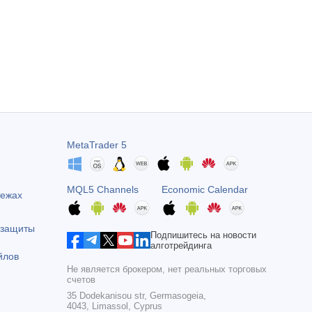
MetaTrader 5
MQL5 Channels
Economic Calendar
тежах
 защиты
Подпишитесь на новости
алготрейдинга
йлов
Не является брокером, нет реальных торговых
счетов
35 Dodekanisou str, Germasogeia,
4043, Limassol, Cyprus