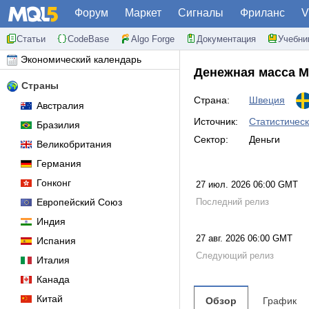
Форум
Маркет
Сигналы
Фриланс
V
Статьи
CodeBase
Algo Forge
Документация
Учебни
Экономический календарь
Денежная масса M
Страны
Страна:
Швеция
Австралия
Источник:
Статистическ
Бразилия
Сектор:
Деньги
Великобритания
Германия
Гонконг
27 июл. 2026 06:00 GMT
Европейский Союз
Последний релиз
Индия
27 авг. 2026 06:00 GMT
Испания
Следующий релиз
Италия
Канада
Китай
Обзор
График