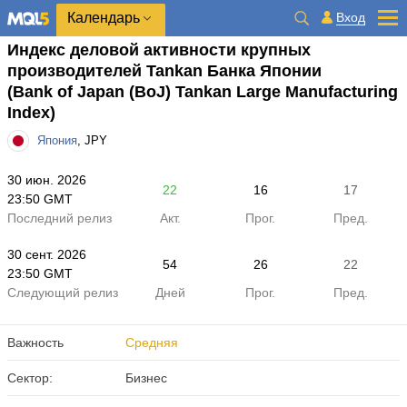
Календарь
Вход
Индекс деловой активности крупных
производителей Tankan Банка Японии
(Bank of Japan (BoJ) Tankan Large Manufacturing
Index)
Япония
, JPY
30 июн. 2026
22
16
17
23:50 GMT
Последний релиз
Акт.
Прог.
Пред.
30 сент. 2026
54
26
22
23:50 GMT
Следующий релиз
Дней
Прог.
Пред.
Важность
Средняя
Сектор:
Бизнес