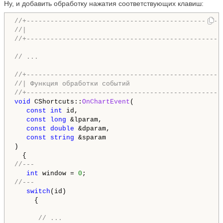
Ну, и добавить обработку нажатия соответствующих клавиш:
//+-------------------------------------------------
//|                                                 
//+-------------------------------------------------
// ...
//+-------------------------------------------------
//| Функция обработки событий                       
//+-------------------------------------------------
void
 CShortcuts::
OnChartEvent
(

const
int
 id,

const
long
 &lparam,

const
double
 &dparam,

const
string
 &sparam

)

//---
int
 window = 
0
//---
switch
(id)

     {

// ...