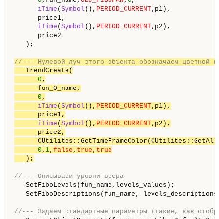
0
,fun_name,
OBJ_FIBOFAN
,
0
,

iTime
(
Symbol
(),
PERIOD_CURRENT
,p1),

      price1,

iTime
(
Symbol
(),
PERIOD_CURRENT
,p2),

      price2

   );

//--- Нулевой луч этого объекта обозначаем цветной п
   TrendCreate(

0
,

      fun_0_name,

0
,

iTime
(
Symbol
(),
PERIOD_CURRENT
,p1),

      price1,

iTime
(
Symbol
(),
PERIOD_CURRENT
,p2),

      price2,

      CUtilites::GetTimeFrameColor(CUtilites::GetAllL
0
,
1
,
false
,
true
,
true
   );
//--- Описываем уровни веера
   SetFiboLevels(fun_name,levels_values);

   SetFiboDescriptions(fun_name, levels_descriptions)
//--- Задаём стандартные параметры (такие, как отобр