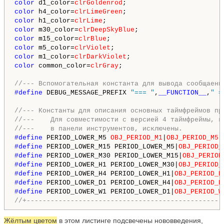
color
 d1_color=
clrGoldenrod
color
 h4_color=
clrLimeGreen
color
 h1_color=
clrLime
color
 m30_color=
clrDeepSkyBlue
color
 m15_color=
clrBlue
color
 m5_color=
clrViolet
color
 m1_color=
clrDarkViolet
color
 common_color=
clrGray
;

//--- Вспомогательная константа для вывода сообщаени
#define 
DEBUG_MESSAGE_PREFIX 
"=== "
,
__FUNCTION__
,
" =
//--- Константы для описания основных таймфреймов пр
//---    Для совместимости с версией 4 таймфреймы, к
//--- 
   в панели инструментов, исключены.
#define 
PERIOD_LOWER_M5 
OBJ_PERIOD_M1
|
OBJ_PERIOD_M5
#define 
PERIOD_LOWER_M15 PERIOD_LOWER_M5|
OBJ_PERIOD_
#define 
PERIOD_LOWER_M30 PERIOD_LOWER_M15|
OBJ_PERIOD
#define 
PERIOD_LOWER_H1 PERIOD_LOWER_M30|
OBJ_PERIOD_
#define 
PERIOD_LOWER_H4 PERIOD_LOWER_H1|
OBJ_PERIOD_H
#define 
PERIOD_LOWER_D1 PERIOD_LOWER_H4|
OBJ_PERIOD_D
#define 
PERIOD_LOWER_W1 PERIOD_LOWER_D1|
OBJ_PERIOD_W
//+-------------------------------------------------
Жёлтым цветом
в этом листинге подсвечены нововведения,