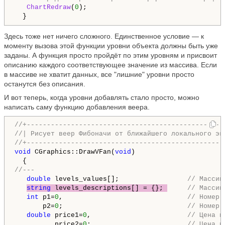
ChartRedraw
(
0
);

  }
Здесь тоже нет ничего сложного. Единственное условие — к
моменту вызова этой функции уровни объекта должны быть уже
заданы. А функция просто пройдёт по этим уровням и присвоит
описанию каждого соответствующее значение из массива. Если
в массиве не хватит данных, все "лишние" уровни просто
останутся без описания.
И вот теперь, когда уровни добавлять стало просто, можно
написать саму функцию добавления веера.
//+-------------------------------------------------
//| Рисует веер Фибоначи от ближайшего локального эк
//+-------------------------------------------------
void
 CGraphics::DrawVFan(
void
)

//---
double
 levels_values[];                 
// Массив
string
 levels_descriptions[] = {}; 
// Массив
int
 p1=
0
,                               
// Номер 
       p2=
0
;                               
// Номер 
double
 price1=
0
,                        
// Цена п
          price2=
0
;                        
// Цена в