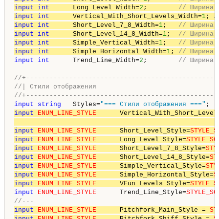
input
int
      Long_Level_Width=
2
;        
// Ширина 
input
int
      Vertical_With_Short_Levels_Width=
1
; 
/
input
int
      Short_Level_7_8_Width=
1
;   
// Ширина 
input
int
      Short_Level_14_8_Width=
1
;  
// Ширина 
input
int
      Simple_Vertical_Width=
1
;   
// Ширина 
input
int
      Simple_Horizontal_Width=
1
; 
// Ширина 
input
int
      Trend_Line_Width=
2
;        
// Ширина 
//+-------------------------------------------------
//| Стили отображения                               
//+-------------------------------------------------
input
string
   Styles=
"=== Стили отображения ==="
input
ENUM_LINE_STYLE
      Vertical_With_Short_Level
                                                    
input
ENUM_LINE_STYLE
      Short_Level_Style=
STYLE_S
input
ENUM_LINE_STYLE
      Long_Level_Style=
STYLE_SO
input
ENUM_LINE_STYLE
      Short_Level_7_8_Style=
STY
input
ENUM_LINE_STYLE
      Short_Level_14_8_Style=
ST
input
ENUM_LINE_STYLE
      Simple_Vertical_Style=
STY
input
ENUM_LINE_STYLE
      Simple_Horizontal_Style=
S
input
ENUM_LINE_STYLE
      VFun_Levels_Style=
STYLE_S
input
ENUM_LINE_STYLE
      Trend_Line_Style=
STYLE_SO
//---
input
ENUM_LINE_STYLE
      Pitchfork_Main_Style = 
ST
input
ENUM_LINE_STYLE
      Pitchfork_Shiff_Style = 
S