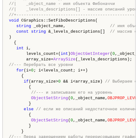
//|    _object_name - имя объекта Фибоначчи         
//|    _levels_descriptions[] - массив описаний уров
//+-------------------------------------------------
void
 CGraphics::SetFiboDescriptions(

string
 _object_name,                  
// имя объе
const
string
 &_levels_descriptions[]  
// массив о
)

  {

int
 i,                                           
       levels_count=(
int
)
ObjectGetInteger
(
0
,_object_
       array_size=
ArraySize
(_levels_descriptions);  
//--- Перебрать все уровни
for
(i=
0
; i<levels_count; i++)

     {

if
(array_size>
0
 && i<array_size) 
// Выбираем о
        {

//--- и записываем его на уровень
ObjectSetString
(
0
,_object_name,
OBJPROP_LEVE
        }

else
// если же описаний недостаточное количес
        {

ObjectSetString
(
0
,_object_name,
OBJPROP_LEVE
        }

//--- Перед завершением работы перерисовываем график