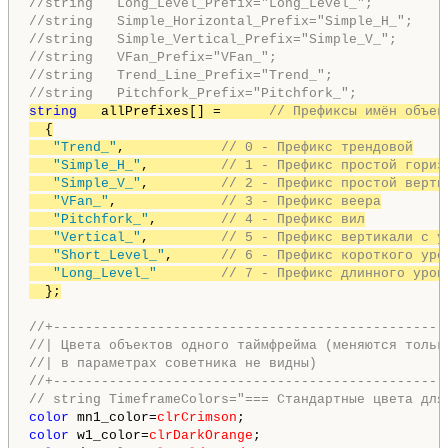
//string   Long_Level_Prefix="Long_Level_";         
//string   Simple_Horizontal_Prefix="Simple_H_";    
//string   Simple_Vertical_Prefix="Simple_V_";      
//string   VFan_Prefix="VFan_";                     
//string   Trend_Line_Prefix="Trend_";              
//string   Pitchfork_Prefix="Pitchfork_";           
string
   allPrefixes[] =      
// Префиксы имён объек
  {

"Trend_"
,            
// 0 - Префикс трендовой
"Simple_H_"
,         
// 1 - Префикс простой гориз
"Simple_V_"
,         
// 2 - Префикс простой верти
"VFan_"
,             
// 3 - Префикс веера
"Pitchfork_"
,        
// 4 - Префикс вил
"Vertical_"
,         
// 5 - Префикс вертикали с у
"Short_Level_"
,      
// 6 - Префикс короткого уро
"Long_Level_"
// 7 - Префикс длинного уров
  };
//+-------------------------------------------------
//| Цвета объектов одного таймфрейма (меняются тольк
//| в параметрах советника не видны)                
//+-------------------------------------------------
// string TimeframeColors="=== Стандартные цвета для
color
 mn1_color=
clrCrimson
color
 w1_color=
clrDarkOrange