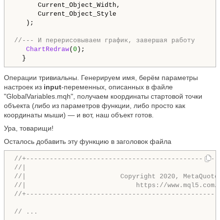
      Current_Object_Width,

      Current_Object_Style

   );

//--- И перерисовываем график, завершая работу
ChartRedraw
(
0
);

  }
Операции тривиальны. Генерируем имя, берём параметры
настроек из
input
-переменных, описанных в файле
"GlobalVariables.mqh", получаем координаты стартовой точки
объекта (либо из параметров функции, либо просто как
координаты мыши) — и вот, наш объект готов.
Ура, товарищи!
Осталось добавить эту функцию в заголовок файла
//+-------------------------------------------------
//|                                                 
//|                        Copyright 2020, MetaQuote
//|                            https://www.mql5.com/
//+-------------------------------------------------
// ...