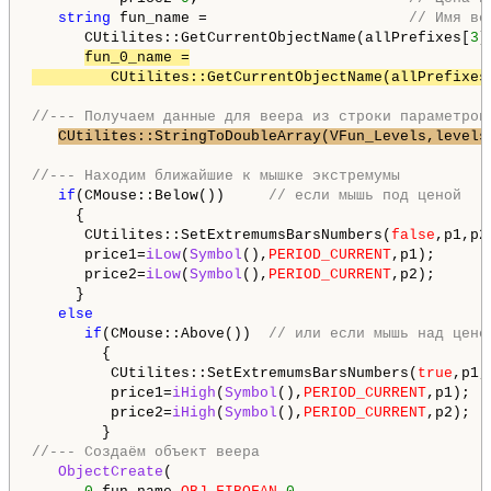
string
 fun_name =                       
// Имя ве
      CUtilites::GetCurrentObjectName(allPrefixes[
3
]
fun_0_name =

         CUtilites::GetCurrentObjectName(allPrefixes
//--- Получаем данные для веера из строки параметров
CUtilites::StringToDoubleArray(VFun_Levels,levels
//--- Находим ближайшие к мышке экстремумы
if
(CMouse::Below())     
// если мышь под ценой
     {

      CUtilites::SetExtremumsBarsNumbers(
false
,p1,p2)
      price1=
iLow
(
Symbol
(),
PERIOD_CURRENT
,p1);

      price2=
iLow
(
Symbol
(),
PERIOD_CURRENT
,p2);

     }

else
if
(CMouse::Above())  
// или если мышь над цено
        {

         CUtilites::SetExtremumsBarsNumbers(
true
,p1,
         price1=
iHigh
(
Symbol
(),
PERIOD_CURRENT
,p1);

         price2=
iHigh
(
Symbol
(),
PERIOD_CURRENT
,p2);

//--- Создаём объект веера
ObjectCreate
(
