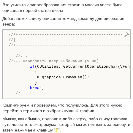
Эта утилита дляпреобразования строки в массив чисел была
описана в первой статье цикла.
Добавляем к списку описания команд команду для рисования
веера:
//+-------------------------------------------------
//|                                                 
//--- Нарисовать веер Фибоначчи (VFum)
if
(CUtilites::GetCurrentOperationChar(VFun_K
           {

            m_graphics.DrawVFan();

           }

break
;

//...
Компилируем и проверяем, что получилось. Для этого нужно
перейти в терминал и выбрать нужный график.
Мышку, как обычно, подводим либо сверху, либо снизу графика,
чуть левее того экстремума, который мы хотим взять за основу, и
затем нажимаем клавишу "
F
".