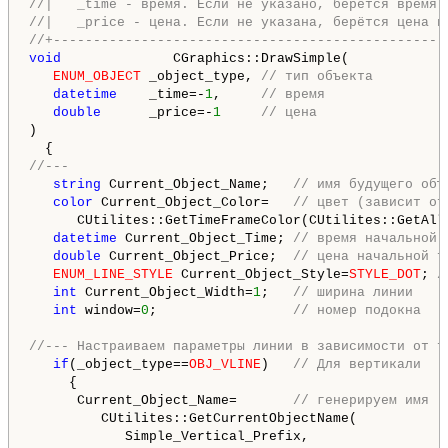
//|   _time - время. Если не указано, берётся время 
//|   _price - цена. Если не указана, берётся цена п
//+-------------------------------------------------
void
              CGraphics::DrawSimple(

ENUM_OBJECT
 _object_type, 
// тип объекта
datetime
    _time=-
1
,     
// время
double
      _price=-
1
// цена
)

//---
string
 Current_Object_Name;   
// имя будущего объ
color
 Current_Object_Color=   
// цвет (зависит от
      CUtilites::GetTimeFrameColor(CUtilites::GetAllL
datetime
 Current_Object_Time; 
// время начальной 
double
 Current_Object_Price;  
// цена начальной т
ENUM_LINE_STYLE
 Current_Object_Style=
STYLE_DOT
; 
/
int
 Current_Object_Width=
1
;   
// ширина линии
int
 window=
0
;                 
// номер подокна
//--- Настраиваем параметры линии в зависимости от т
if
(_object_type==
OBJ_VLINE
)   
// Для вертикали
     {

      Current_Object_Name=       
// генерируем имя
         CUtilites::GetCurrentObjectName(

            Simple_Vertical_Prefix,
