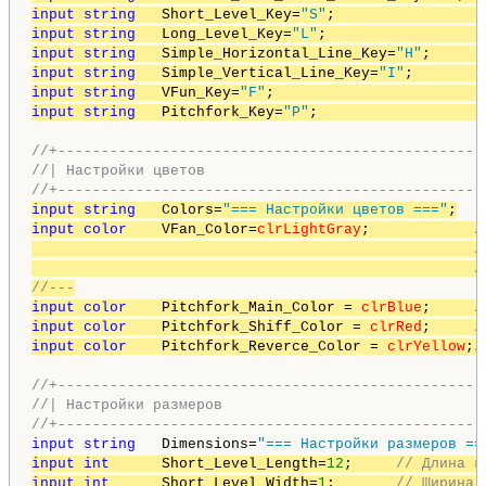
input
string
   Short_Level_Key=
"S"
;                 
input
string
   Long_Level_Key=
"L"
;                  
input
string
   Simple_Horizontal_Line_Key=
"H"
;      
input
string
   Simple_Vertical_Line_Key=
"I"
;        
input
string
   VFun_Key=
"F"
;                        
input
string
   Pitchfork_Key=
"P"
;                   
//+-------------------------------------------------
//| Настройки цветов                                
//+-------------------------------------------------
input
string
   Colors=
"=== Настройки цветов ==="
input
color
    VFan_Color=
clrLightGray
;            
/
                                                   //
                                                   /
//---
input
color
    Pitchfork_Main_Color = 
clrBlue
;     
/
input
color
    Pitchfork_Shiff_Color = 
clrRed
;     
/
input
color
    Pitchfork_Reverce_Color = 
clrYellow
;
/
//+-------------------------------------------------
//| Настройки размеров                              
//+-------------------------------------------------
input
string
   Dimensions=
"=== Настройки размеров ==
input
int
      Short_Level_Length=
12
;     
// Длина к
input
int
      Short_Level_Width=
1
;       
// Ширина 