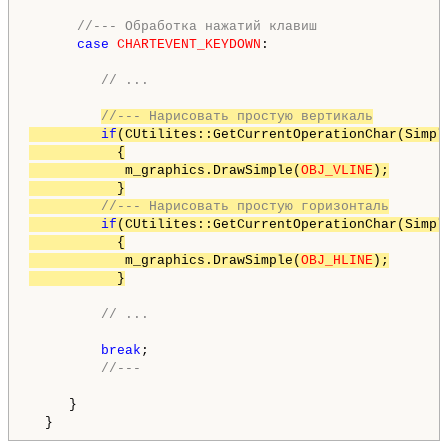
//--- Обработка нажатий клавиш
case
CHARTEVENT_KEYDOWN
:

// ...
//--- Нарисовать простую вертикаль
if
(CUtilites::GetCurrentOperationChar(Simpl
           {

            m_graphics.DrawSimple(
OBJ_VLINE
);

           }

//--- Нарисовать простую горизонталь
if
(CUtilites::GetCurrentOperationChar(Simpl
           {

            m_graphics.DrawSimple(
OBJ_HLINE
);

           }
// ...
break
;

//---
     }

  }