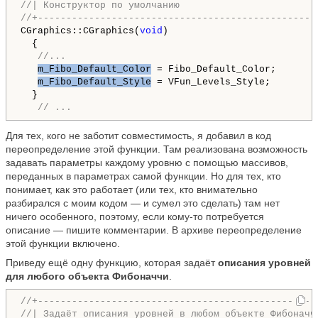
//| Конструктор по умолчанию                        
//+-------------------------------------------------
CGraphics::CGraphics(
void
)

  {

//...
m_Fibo_Default_Color
 = Fibo_Default_Color;

m_Fibo_Default_Style
 = VFun_Levels_Style;

  }

// ...
Для тех, кого не заботит совместимость, я добавил в код
переопределение этой функции. Там реализована возможность
задавать параметры каждому уровню с помощью массивов,
переданных в параметрах самой функции. Но для тех, кто
понимает, как это работает (или тех, кто внимательно
разбирался с моим кодом — и сумел это сделать) там нет
ничего особенного, поэтому, если кому-то потребуется
описание — пишите комментарии. В архиве переопределение
этой функции включено.
Приведу ещё одну функцию, которая задаёт
описания уровней
для любого объекта Фибоначчи
.
//+-------------------------------------------------
//| Задаёт описания уровней в любом объекте Фибоначч