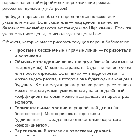
переключение таймфреймов и переключение режима
рисования прямой (луч/отрезок).
Где будет нарисован объект, определяется положением
указателя мыши. Если указатель — над ценой, в качестве
базовых точек выбираются экстремумы по High свечей. Если же
указатель ниже цены, то используются цены Low.
Объекты, которые умеет рисовать текущая версия библиотеки:
Простые
("бесконечные") прямые линии —
горизонтали
и
вертикали
.
Обычные трендовые
линии (по двум ближайшим к мыши
экстремумам). Можно настраивать, будет ли линия лучом
или просто отрезком. Если линия — в виде отрезка, то
можно задать режим, в котором она будет одним концом в
будущем. В этом случае размер линии равен расстоянию
между экстремумами, умноженному на определённый
коэффициент, который можно настраивать в параметрах
эксперта.
Горизонтальные уровни
определённой длины (не
бесконечные). Можно рисовать короткие и
"удлинённые" — с заданным относительно короткого
коэффициентом.
Вертикальный отрезок с отметками уровней
.