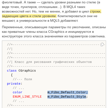
фиолетовый. А также — сделать уровни разными по стилю (в
виде точек, пунктиров, сплошными...). В MQL4 таких
возможностей нет. Но, тем не менее, я добавил в цикл
строки,
задающие цвета и стили уровням.
Компилироваться они не
мешают, а универсальности в MQL5 добавляют.
Переменные, описывающие параметры по умолчанию, описаны
как приватные члены класса CGraphics и инициируются в
конструкторе этого класса значениями из параметров советника.
//+-------------------------------------------------
//|                                                 
//+-------------------------------------------------
//+-------------------------------------------------
//| Класс для рисования графических объектов        
//+-------------------------------------------------
class
 CGraphics

  {

//--- Поля
private
:

// ...
color
m_Fibo_Default_Color;
ENUM_LINE_STYLE
m_Fibo_Default_Style
;

// ...
//+-------------------------------------------------