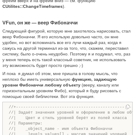
фрейм вверх и на фрейм вниз — см. функцию
CUtilites::ChangeTimeframes
).
VFun, он же — веер Фибоначчи
Следующей фигурой, которую мне захотелось нарисовать, стал
веер Фибоначчи. Я его использую довольно часто, он мне
удобен, но вот вспоминать все его лучи каждый раз, когда я
сажусь на другой терминал из-за того, что, скажем, переставил
систему, было о-очень неудобно. Поэтому я и подумал, что, раз
у меня теперь есть такой классный советник, не использовать
эту возможность будет просто грешно ;-)
И пока я думал об этом, мне пришла в голову мысль, что
неплохо бы иметь универсальную
функцию, задающую
уровни Фибоначчи любому объекту
(вееру, каналу или
горизонтальным уровням Фибо), который я буду рисовать с
помощью своей библиотеки. Вот эта функция.
//+-------------------------------------------------
//| Задаёт значения уровней м оформление в любом объ
//|    Цвет и стиль уровней берёт из полей класса   
//| Параметры:                                      
//|    _object_name - имя объекта Фибоначчи         
//|    _levels_values[] - массив значений уровней   