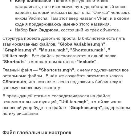
Веер Фибоначчи
. Параметры уровней можно
настраивать, но я использую чуть доработанный мною
вариант, который показал когда-то на "Ониксе" человек с
ником Vadimcha. Там этот веер назвали VFan, и в своём
коде я придерживаюсь именно этого названия.
Набор
Вил Эндрюса
, состоящий из трёх объектов.
Структура проекта довольно проста. В библиотеке есть пять
взаимосвязанных файлов.
"GlobalVariables.mqh",
"Graphics.mqh", "Mouse.mqh", "Shortcuts.mqh", "
Utilites.mqh
". Все файлы располагаются в одной папке
"
Shortcuts
" в стандартном каталоге "
Include
".
Главный файл —
"
Shortcuts
.mqh",
к нему подключаются все
остальноые файлы. В нём же создаётся экземпляр класса
CShortcuts
, что позволяет легко подключить библиотеку к
вашему основному эксперту.
В предыдущей статье я сосредотачивался на файле
вспомогательных функций,
"Utilites.mqh
", в этой же части
основной упор будет на файле
"Graphics.mqh",
содержащем
логику рисования.
Файл глобальных настроек