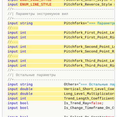
input
ENUM_LINE_STYLE
      Pitchfork_Reverce_Style =
//+-------------------------------------------------
//| Параметры экстремумов вил                       
//+-------------------------------------------------
input
string
               Pitchforks=
"=== Параметры
//---
input
int
                  Pitchfork_First_Point_Lef
input
int
                  Pitchfork_First_Point_Rig
//---
input
int
                  Pitchfork_Second_Point_Le
input
int
                  Pitchfork_Second_Point_Ri
//---
input
int
                  Pitchfork_Third_Point_Lef
input
int
                  Pitchfork_Third_Point_Rig
//+-------------------------------------------------
//| Остальные параметры                             
//+-------------------------------------------------
input
string
               Others=
"=== Остальные пар
input
double
               Vertical_Short_Level_Coef
input
double
               Long_Level_Multiplicator=
input
int
                  Trend_Length_Coefficient=
input
bool
                 Is_Trend_Ray=
false
;      
input
bool
                 Is_Change_Timeframe_On_Cr
                                                    