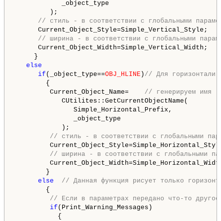
            _object_type

         );

// стиль - в соответствии с глобальными параме
      Current_Object_Style=Simple_Vertical_Style;

// ширина - в соответствии с глобальными парам
      Current_Object_Width=Simple_Vertical_Width;

     }

else
if
(_object_type==
OBJ_HLINE
)
// Для горизонтали
        {

         Current_Object_Name=    
// генерируем имя
            CUtilites::GetCurrentObjectName(

               Simple_Horizontal_Prefix,

               _object_type

            );

// стиль - в соответствии с глобальными пар
         Current_Object_Style=Simple_Horizontal_Style
// ширина - в соответствии с глобальными па
         Current_Object_Width=Simple_Horizontal_Width
        }

else
// Данная функция рисует только горизонт
        {

// Если в параметрах передано что-то другое
if
(Print_Warning_Messages)

           {
