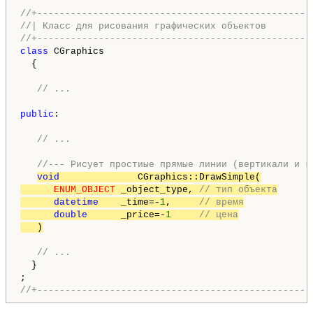
//+-------------------------------------------------
//| Класс для рисования графических объектов        
//+-------------------------------------------------
class
 CGraphics

  {

// ...
public
:

// ...
//--- Рисует простиые прямые линии (вертикали и г
void
              CGraphics::DrawSimple(

ENUM_OBJECT
 _object_type, 
// тип объекта
datetime
    _time=-
1
,     
// время
double
      _price=-
1
// цена
   )
// ...
  }

//+-------------------------------------------------