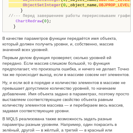
ObjectSetInteger
(
0
,_object_name,
OBJPROP_LEVELS
//--- Перед завершением работы перерисовываем график
ChartRedraw
(
0
);

  }
В качестве параметров функции передаётся имя объекта,
который должен получить уровни, и, собственно, массив
значений всех уровней.
Первым делом функция проверяет, сколько уровней ей
передано. Если массив слишком большой, то функция
предполагает, что произошла ошибка, и ничего не делает. Точно
так же происходит выход, если в массиве совсем нет элементов.
Ну, и если всё в порядке и количество элементов в массиве не
превышает допустимое количество уровней, то начинаем
добавление. Имя объекта задано в параметрах, поэтому просто
выставляем соответствующее свойство объекта равным
количеству элементов массива — и перебираем весь массив,
задавая соответствующие уровни.
В MQL5 реализована также возможность задать разные
параметры разным уровням. Например, один покрасить в
зелёный, другой — в жёлтый, а третий — в красный или