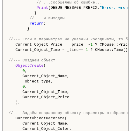
// ...сообщеяем об ошибке...
Print
(DEBUG_MESSAGE_PREFIX,
"Error, wrong
           }

// ...и выходим.
return
;

        }

//--- Если в параметрах не указаны координаты, то бе
   Current_Object_Price = _price==-
1
 ? CMouse::Price
   Current_Object_Time = _time==-
1
 ? CMouse::Time() :
//--- Создаём объект
ObjectCreate
(

0
,

      Current_Object_Name,

      _object_type,

0
,

      Current_Object_Time,

      Current_Object_Price

   );

//--- Задаём созданному объекту параметры отображени
   CurrentObjectDecorate(

      Current_Object_Name,

      Current_Object_Color,
