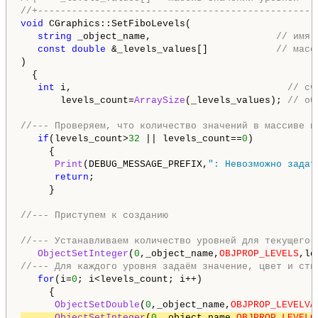
//+-------------------------------------------------
void
 CGraphics::SetFiboLevels(

string
 _object_name,                      
// имя 
const
double
 &_levels_values[]            
// масс
)

  {

int
 i,                                      
// сч
       levels_count=
ArraySize
(_levels_values); 
// об
//--- Проверяем, что количество значений в массиве н
if
(levels_count>
32
 || levels_count==
0
)

     {

Print
(DEBUG_MESSAGE_PREFIX,
": Невозможно задат
return
;

     }

//--- Приступем к созданию
//--- Устанавливаем количество уровней для текущего 
ObjectSetInteger
(
0
,_object_name,
OBJPROP_LEVELS
//--- Для каждого уровня задаём значение, цвет и сти
for
(i=
0
; i<levels_count; i++)

     {

ObjectSetDouble
(
0
,_object_name,
OBJPROP_LEVELVA
ObjectSetInteger
(
0
,_object_name,
OBJPROP_LEVELC