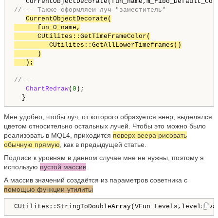
//--- Также оформляем луч-"заместитель"
CurrentObjectDecorate(

      fun_0_name,

      CUtilites::GetTimeFrameColor(

         CUtilites::GetAllLowerTimeframes()

      )

   );
//---
ChartRedraw
(
0
);

  }
Мне удобно, чтобы луч, от которого образуется веер, выделялся
цветом относительно остальных лучей. Чтобы это можно было
реализовать в MQL4, приходится
поверх веера рисовать
обычную прямую
, как в предыдущей статье.
Подписи к уровням в данном случае мне не нужны, поэтому я
использую
пустой массив
.
А массив значений создаётся из параметров советника с
помощью функции-утилиты