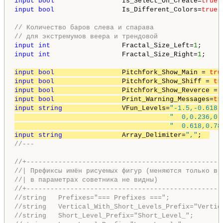
input
bool
                 Is_Select_On_Create=
true
;
input
bool
                 Is_Different_Colors=
true
;
// Количество баров слева и спарава
// для экстремумов веера и трендовой
input
int
                  Fractal_Size_Left=
1
;     
input
int
                  Fractal_Size_Right=
1
;    
input
bool
                 Pitchfork_Show_Main = 
tru
input
bool
                 Pitchfork_Show_Shiff = 
tr
input
bool
                 Pitchfork_Show_Reverce = 
input
bool
                 Print_Warning_Messages=
tr
input
string
               VFun_Levels=
"-1.5,-0.618,
"  0,0.236,0.
"  0.618,0.78
input
string
               Array_Delimiter=
","
;  
//---
//+-------------------------------------------------
//| Префиксы имён рисуемых фигур (меняются только в 
//| в параметрах советника не видны)                
//+-------------------------------------------------
//string   Prefixes="=== Prefixes ===";
//string   Vertical_With_Short_Levels_Prefix="Vertic
//string   Short_Level_Prefix="Short_Level_";       