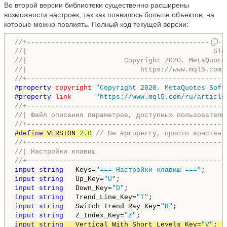
Во второй версии библиотеки существенно расширены
возможности настроек, так как появилось больше объектов, на
которые можно повлиять. Полный код текущей версии:
//+-------------------------------------------------
//|                                              Glo
//|                        Copyright 2020, MetaQuote
//|                            https://www.mql5.com/
//+-------------------------------------------------
#property 
copyright
"Copyright 2020, MetaQuotes Soft
#property 
link
"https://www.mql5.com/ru/article
//+-------------------------------------------------
//| Файл описания параметров, доступных пользователю
//+-------------------------------------------------
#define 
VERSION 
2.0
// Не #property, просто констант
//+-------------------------------------------------
//| Настройки клавиш                                
//+-------------------------------------------------
input
string
   Keys=
"=== Настройки клавиш ==="
input
string
   Up_Key=
"U"
;            
              
input
string
   Down_Key=
"D"
;                        
input
string
   Trend_Line_Key=
"T"
;                  
input
string
   Switch_Trend_Ray_Key=
"R"
;        
    
input
string
   Z_Index_Key=
"Z"
;                     
input
string
   Vertical_With_Short_Levels_Key=
"V"
;  