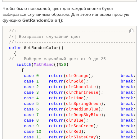
Чтобы было повеселей, цвет для каждой кнопки будет
выбираться случайным образом. Для этого напишем простую
функцию
GetRandomColor()
:
//+-------------------------------------------------
//| Возвращает случайный цвет                       
//+-------------------------------------------------
color
 GetRandomColor()

//--- Выберем случайный цвет от 0 до 25
switch
(
MathRand
()%
26
)

     {

case
0
  : 
return
(
clrOrange
);           
break
;

case
1
  : 
return
(
clrGold
);             
break
;

case
2
  : 
return
(
clrChocolate
);        
break
;

case
3
  : 
return
(
clrChartreuse
);       
break
;

case
4
  : 
return
(
clrLime
);             
break
;

case
5
  : 
return
(
clrSpringGreen
);      
break
;

case
6
  : 
return
(
clrMediumBlue
);       
break
;

case
7
  : 
return
(
clrDeepSkyBlue
);      
break
;

case
8
  : 
return
(
clrBlue
);             
break
;

case
9
  : 
return
(
clrSeaGreen
);         
break
;

case
10
 : 
return
(
clrRed
);              
break
;

case
11
 : 
return
(
clrSlateGray
);        
break
;
