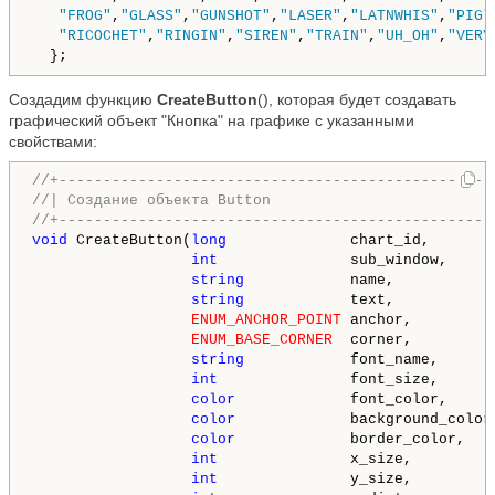
"FROG"
,
"GLASS"
,
"GUNSHOT"
,
"LASER"
,
"LATNWHIS"
,
"PIG"
"RICOCHET"
,
"RINGIN"
,
"SIREN"
,
"TRAIN"
,
"UH_OH"
,
"VERY
  };
Создадим функцию
CreateButton
(), которая будет создавать
графический объект "Кнопка" на графике с указанными
свойствами:
//+-------------------------------------------------
//| Создание объекта Button                         
//+-------------------------------------------------
void
 CreateButton(
long
              chart_id,       
int
               sub_window,     
string
            name,           
string
            text,           
ENUM_ANCHOR_POINT
 anchor,         
ENUM_BASE_CORNER
  corner,         
string
            font_name,      
int
               font_size,      
color
             font_color,     
color
             background_color
color
             border_color,   
int
               x_size,         
int
               y_size,         