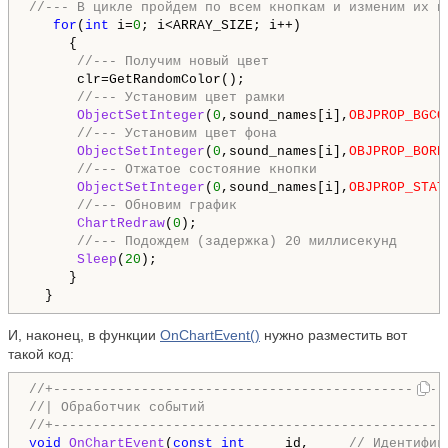
//--- В цикле пройдем по всем кнопкам и изменим их ц
for
(
int
 i=
0
; i<ARRAY_SIZE; i++)

     {

//--- Получим новый цвет
      clr=GetRandomColor();

//--- Установим цвет рамки
ObjectSetInteger
(
0
,sound_names[i],
OBJPROP_BGCO
//--- Установим цвет фона
ObjectSetInteger
(
0
,sound_names[i],
OBJPROP_BORD
//--- Отжатое состояние кнопки
ObjectSetInteger
(
0
,sound_names[i],
OBJPROP_STAT
//--- Обновим график
ChartRedraw
(
0
);

//--- Подождем (задержка) 20 миллисекунд
Sleep
(
20
);

     }

  }
И, наконец, в функции
OnChartEvent()
нужно разместить вот
такой код:
//+-------------------------------------------------
//| Обработчик событий                              
//+-------------------------------------------------
void
OnChartEvent
(
const
int
     id,     
// Идентифик