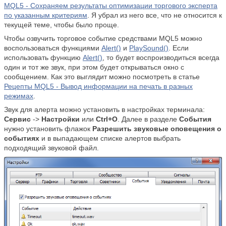
MQL5 - Сохраняем результаты оптимизации торгового эксперта
по указанным критериям
. Я убрал из него все, что не относится к
текущей теме, чтобы было проще.
Чтобы озвучить торговое событие средствами MQL5 можно
воспользоваться функциями
Alert()
и
PlaySound()
. Если
использовать функцию
Alert()
, то будет воспроизводиться всегда
один и тот же звук, при этом будет открываться окно с
сообщением. Как это выглядит можно посмотреть в статье
Рецепты MQL5 - Вывод информации на печать в разных
режимах
.
Звук для алерта можно установить в настройках терминала:
Сервис
->
Настройки
или
Ctrl+O
. Далее в разделе
События
нужно установить флажок
Разрешить звуковые оповещения о
событиях
и в выпадающем списке алертов выбрать
подходящий звуковой файл.