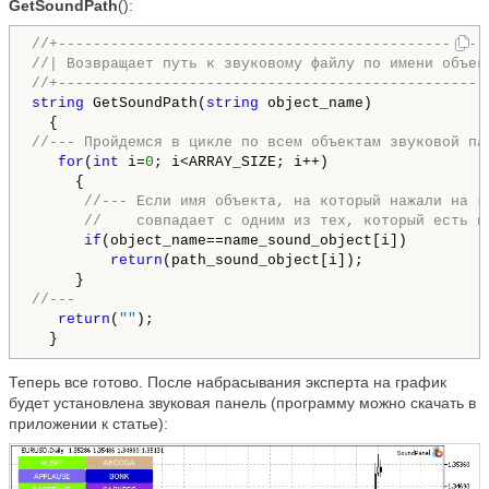
GetSoundPath
():
//+-------------------------------------------------
//| Возвращает путь к звуковому файлу по имени объек
//+-------------------------------------------------
string
 GetSoundPath(
string
 object_name)

//--- Пройдемся в цикле по всем объектам звуковой па
for
(
int
 i=
0
; i<ARRAY_SIZE; i++)

     {

//--- Если имя объекта, на который нажали на г
//    совпадает с одним из тех, который есть в
if
(object_name==name_sound_object[i])

return
(path_sound_object[i]);

//---
return
(
""
);

  }
Теперь все готово. После набрасывания эксперта на график
будет установлена звуковая панель (программу можно скачать в
приложении к статье):