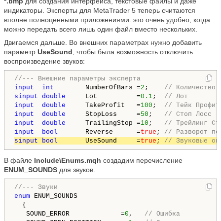
*.bmp
для создания интерфейса, текстовые файлы и даже
индикаторы. Эксперты для MetaTrader 5 теперь считаются
вполне полноценными приложениями: это очень удобно, когда
можно передать всего лишь один файл вместо нескольких.
Двигаемся дальше. Во внешних параметрах нужно добавить
параметр
UseSound
, чтобы была возможность отключить
воспроизведение звуков:
//--- Внешние параметры эксперта
input
int
        NumberOfBars =
2
;    
// Количество 
sinput
double
     Lot          =
0.1
;  
// Лот
input
double
     TakeProfit   =
100
;  
// Тейк Профит
input
double
     StopLoss     =
50
;   
// Стоп Лосс
input
double
     TrailingStop =
10
;   
// Трейлинг Ст
input
bool
       Reverse      =
true
; 
// Разворот по
sinput
bool
       UseSound     =
true
; 
// Звуковые оп
В файле
Include\Enums.mqh
создадим перечисление
ENUM_SOUNDS
для звуков.
//--- Звуки
enum
 ENUM_SOUNDS

  {

   SOUND_ERROR             =
0
,   
// Ошибка