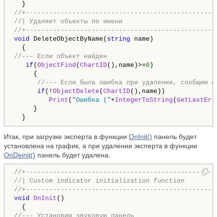
//+-------------------------------------------------
//| Удаляет объекты по имени                        
//+-------------------------------------------------
void
 DeleteObjectByName(
string
 name)

//--- Если объект найден
if
(
ObjectFind
(
ChartID
(),name)>=
0
)

     {

//--- Если была ошибка при удалении, сообщим о
if
(!
ObjectDelete
(
ChartID
(),name))

Print
(
"Ошибка ("
+
IntegerToString
(
GetLastErr
     }

  }
Итак, при загрузке эксперта в функции
OnInit()
панель будет
установлена на график, а при удалении эксперта в функции
OnDeinit()
панель будет удалена.
//+-------------------------------------------------
//| Custom indicator initialization function        
//+-------------------------------------------------
void
OnInit
()

//--- Установим звуковую панель