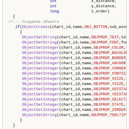
int
               x_distance,     
int
               y_distance,     
long
              z_order)        
//--- Создание объекта
if
(
ObjectCreate
(chart_id,name,
OBJ_BUTTON
,sub_wind
     {

ObjectSetString
(chart_id,name,
OBJPROP_TEXT
,tex
ObjectSetString
(chart_id,name,
OBJPROP_FONT
,fon
ObjectSetInteger
(chart_id,name,
OBJPROP_COLOR
,f
ObjectSetInteger
(chart_id,name,
OBJPROP_BGCOLOR
ObjectSetInteger
(chart_id,name,
OBJPROP_BORDER_
ObjectSetInteger
(chart_id,name,
OBJPROP_ANCHOR
,
ObjectSetInteger
(chart_id,name,
OBJPROP_CORNER
,
ObjectSetInteger
(chart_id,name,
OBJPROP_FONTSIZ
ObjectSetInteger
(chart_id,name,
OBJPROP_XSIZE
,x
ObjectSetInteger
(chart_id,name,
OBJPROP_YSIZE
,y
ObjectSetInteger
(chart_id,name,
OBJPROP_XDISTAN
ObjectSetInteger
(chart_id,name,
OBJPROP_YDISTAN
ObjectSetInteger
(chart_id,name,
OBJPROP_SELECTA
ObjectSetInteger
(chart_id,name,
OBJPROP_STATE
,
f
ObjectSetInteger
(chart_id,name,
OBJPROP_ZORDER
,
ObjectSetString
(chart_id,name,
OBJPROP_TOOLTIP
,
     }

  }