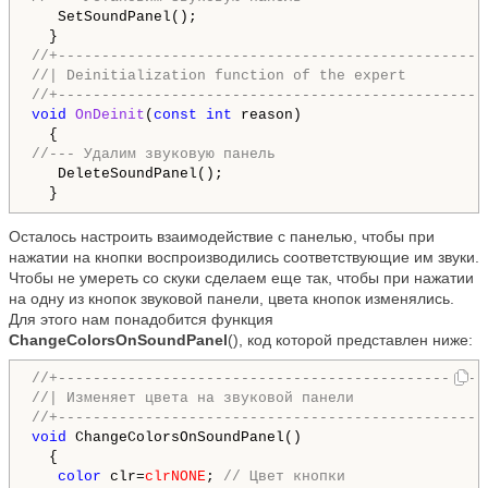
   SetSoundPanel();

//+-------------------------------------------------
//| Deinitialization function of the expert         
//+-------------------------------------------------
void
OnDeinit
(
const
int
 reason)

//--- Удалим звуковую панель
   DeleteSoundPanel();

  }
Осталось настроить взаимодействие с панелью, чтобы при
нажатии на кнопки воспроизводились соответствующие им звуки.
Чтобы не умереть со скуки сделаем еще так, чтобы при нажатии
на одну из кнопок звуковой панели, цвета кнопок изменялись.
Для этого нам понадобится функция
ChangeColorsOnSoundPanel
(), код которой представлен ниже:
//+-------------------------------------------------
//| Изменяет цвета на звуковой панели               
//+-------------------------------------------------
void
 ChangeColorsOnSoundPanel()

  {

color
 clr=
clrNONE
; 
// Цвет кнопки