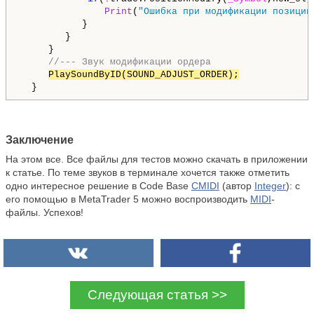
Print
(
"Ошибка при модификации позиции
           }

        }

     }

//--- Звук модификации ордера
PlaySoundByID(SOUND_ADJUST_ORDER);
  }
Заключение
На этом все. Все файлы для тестов можно скачать в приложении
к статье. По теме звуков в терминале хочется также отметить
одно интересное решение в Code Base
CMIDI
(автор
Integer
): с
его помощью в MetaTrader 5 можно воспроизводить
MIDI
-
файлы. Успехов!
Следующая статья >>