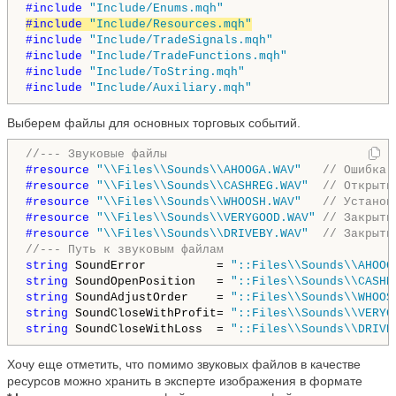
#include 
"Include/Enums.mqh"
#include 
"Include/Resources.mqh"
#include 
"Include/TradeSignals.mqh"
#include 
"Include/TradeFunctions.mqh"
#include 
"Include/ToString.mqh"
#include 
"Include/Auxiliary.mqh"
Выберем файлы для основных торговых событий.
//--- Звуковые файлы
#resource 
"\\Files\\Sounds\\AHOOGA.WAV"
// Ошибка
#resource 
"\\Files\\Sounds\\CASHREG.WAV"
// Открыти
#resource 
"\\Files\\Sounds\\WHOOSH.WAV"
// Установ
#resource 
"\\Files\\Sounds\\VERYGOOD.WAV"
// Закрыти
#resource 
"\\Files\\Sounds\\DRIVEBY.WAV"
// Закрыти
//--- Путь к звуковым файлам
string
 SoundError          = 
"::Files\\Sounds\\AHOOG
string
 SoundOpenPosition   = 
"::Files\\Sounds\\CASHR
string
 SoundAdjustOrder    = 
"::Files\\Sounds\\WHOOS
string
 SoundCloseWithProfit= 
"::Files\\Sounds\\VERYG
string
 SoundCloseWithLoss  = 
"::Files\\Sounds\\DRIVE
Хочу еще отметить, что помимо звуковых файлов в качестве
ресурсов можно хранить в эксперте изображения в формате