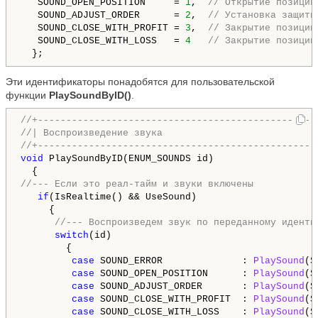
   SOUND_OPEN_POSITION     = 
1
,  
// Открытие позиции
   SOUND_ADJUST_ORDER      = 
2
,  
// Установка защитн
   SOUND_CLOSE_WITH_PROFIT = 
3
,  
// Закрытие позиции
   SOUND_CLOSE_WITH_LOSS   = 
4
// Закрытие позиции
  };
Эти идентификаторы понадобятся для пользовательской
функции
PlaySoundByID()
.
//+-------------------------------------------------
//| Воспроизведение звука                           
//+-------------------------------------------------
void
 PlaySoundByID(ENUM_SOUNDS id)

//--- Если это реал-тайм и звуки включены
if
(IsRealtime() && UseSound)

     {

//--- Воспроизведем звук по переданному иденти
switch
(id)

        {

case
 SOUND_ERROR              : 
PlaySound
(S
case
 SOUND_OPEN_POSITION      : 
PlaySound
(S
case
 SOUND_ADJUST_ORDER       : 
PlaySound
(S
case
 SOUND_CLOSE_WITH_PROFIT  : 
PlaySound
(S
case
 SOUND_CLOSE_WITH_LOSS    : 
PlaySound
(S