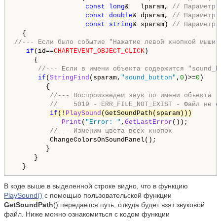
  const
long
&   lparam, 
// Параметр 
  const
double
& dparam, 
// Параметр 
const
string
& sparam) 
// Параметр 
//--- Если было событие "Нажатие левой кнопкой мыши 
if
(id==
CHARTEVENT_OBJECT_CLICK
)

     {

//--- Если в имени объекта содержится "sound_b
if
(
StringFind
(sparam,
"sound_button"
,
0
)>=
0
)

        {

//--- Воспроизведем звук по имени объекта
//    5019 - ERR_FILE_NOT_EXIST - Файл не с
if
(!
PlaySound
(GetSoundPath(sparam)))
Print
(
"Error: "
,
GetLastError
());

//--- Изменим цвета всех кнопок
         ChangeColorsOnSoundPanel();

        }

     }

  }
В коде выше в выделенной строке видно, что в функцию
PlaySound()
с помощью пользовательской функции
GetSoundPath
() передается путь, откуда будет взят звуковой
файл. Ниже можно ознакомиться с кодом функции