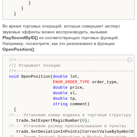
        }

     }

  }
Во время торговых операций, которые совершает эксперт,
звуковые эффекты можно воспроизводить, вызывая
PlaySoundByID()
из соответствующих торговых функций.
Например, посмотрите, как это реализовано в функции
OpenPosition()
:
//+-------------------------------------------------
//| Открывает позицию                               
//+-------------------------------------------------
void
 OpenPosition(
double
 lot,

ENUM_ORDER_TYPE
 order_type,

double
 price,

double
 sl,

double
 tp,

string
 comment)

//--- Установим номер мэджика в торговую структуру
   trade.SetExpertMagicNumber(
0
//--- Установим размер проскальзывания в пунктах
   trade.SetDeviationInPoints(CorrectValueBySymbolDi