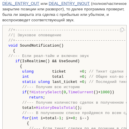
DEAL_ENTRY_OUT
или
DEAL_ENTRY_INOUT
(полное/частичное
закрытие позиции или разворот), то далее программа проверит,
была ли закрыта эта сделка с прибылью или убытком, и
воспроизведет соответствующий звук.
//+-------------------------------------------------
//| Звуковое оповещение                             
//+-------------------------------------------------
void
 SoundNotification()

//--- Если реал-тайм и включен звук
if
(IsRealtime() && UseSound)

     {

ulong
        ticket      =
0
; 
// Тикет сделки
int
          total       =
0
; 
// Общее кол-во с
static
ulong
 last_ticket =
0
; 
// Последний тике
//--- Получим всю историю
if
(!
HistorySelect
(
0
,
TimeCurrent
()+
1000
))

return
;

//--- Получим количество сделок в полученном с
      total=
HistoryDealsTotal
();

//--- В полученном списке пройдемся по всем сд
for
(
int
 i=total-
1
; i>=
0
; i--)

        {

//--- Если тикет сделки по ее позиции в спи