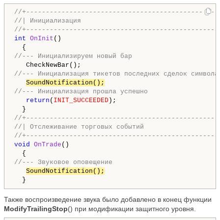
//+-------------------------------------------------
//| Инициализация                                   
//+-------------------------------------------------
int
OnInit
()

//--- Инициализируем новый бар
//--- Инициализация тикетов последних сделок символа
SoundNotification();
//--- Инициализация прошла успешно
return
(
INIT_SUCCEEDED
);

//+-------------------------------------------------
//| Отслеживание торговых событий                   
//+-------------------------------------------------
void
OnTrade
()

//--- Звуковое оповещение
SoundNotification();
  }
Также воспроизведение звука было добавлено в конец функции
ModifyTrailingStop
() при модификации защитного уровня.