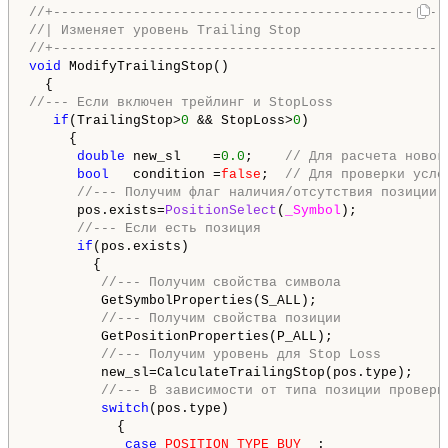
//+-------------------------------------------------
//| Изменяет уровень Trailing Stop                  
//+-------------------------------------------------
void
 ModifyTrailingStop()

//--- Если включен трейлинг и StopLoss
if
(TrailingStop>
0
 && StopLoss>
0
)

     {

double
 new_sl    =
0.0
;    
// Для расчета новог
bool
   condition =
false
;  
// Для проверки усло
//--- Получим флаг наличия/отсутствия позиции
      pos.exists=
PositionSelect
(
_Symbol
);

//--- Если есть позиция
if
(pos.exists)

        {

//--- Получим свойства символа
         GetSymbolProperties(S_ALL);

//--- Получим свойства позиции
         GetPositionProperties(P_ALL);

//--- Получим уровень для Stop Loss
         new_sl=CalculateTrailingStop(pos.type);

//--- В зависимости от типа позиции провери
switch
(pos.type)

           {

case
POSITION_TYPE_BUY
  :
