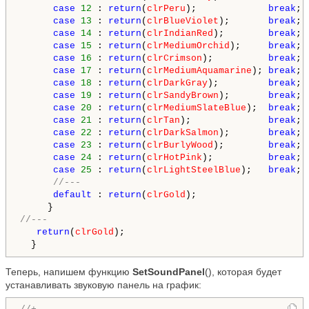
case
12
 : 
return
(
clrPeru
);             
break
;

case
13
 : 
return
(
clrBlueViolet
);       
break
;

case
14
 : 
return
(
clrIndianRed
);        
break
;

case
15
 : 
return
(
clrMediumOrchid
);     
break
;

case
16
 : 
return
(
clrCrimson
);          
break
;

case
17
 : 
return
(
clrMediumAquamarine
); 
break
;

case
18
 : 
return
(
clrDarkGray
);         
break
;

case
19
 : 
return
(
clrSandyBrown
);       
break
;

case
20
 : 
return
(
clrMediumSlateBlue
);  
break
;

case
21
 : 
return
(
clrTan
);              
break
;

case
22
 : 
return
(
clrDarkSalmon
);       
break
;

case
23
 : 
return
(
clrBurlyWood
);        
break
;

case
24
 : 
return
(
clrHotPink
);          
break
;

case
25
 : 
return
(
clrLightSteelBlue
);   
break
;

//---
default
 : 
return
(
clrGold
);

//---
return
(
clrGold
);

  }
Теперь, напишем функцию
SetSoundPanel
(), которая будет
устанавливать звуковую панель на график: