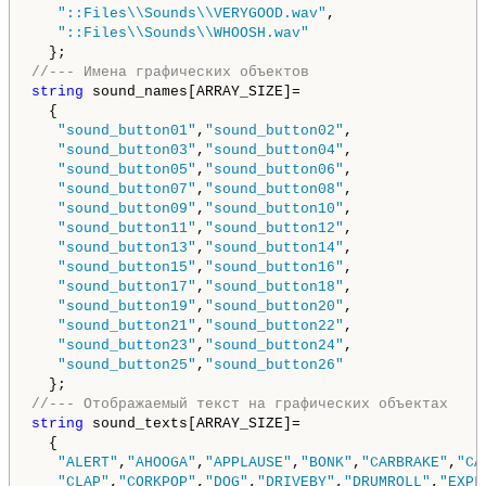
"::Files\\Sounds\\VERYGOOD.wav"
,

"::Files\\Sounds\\WHOOSH.wav"
//--- Имена графических объектов
string
 sound_names[ARRAY_SIZE]=

  {

"sound_button01"
,
"sound_button02"
,

"sound_button03"
,
"sound_button04"
,

"sound_button05"
,
"sound_button06"
,

"sound_button07"
,
"sound_button08"
,

"sound_button09"
,
"sound_button10"
,

"sound_button11"
,
"sound_button12"
,

"sound_button13"
,
"sound_button14"
,

"sound_button15"
,
"sound_button16"
,

"sound_button17"
,
"sound_button18"
,

"sound_button19"
,
"sound_button20"
,

"sound_button21"
,
"sound_button22"
,

"sound_button23"
,
"sound_button24"
,

"sound_button25"
,
"sound_button26"
//--- Отображаемый текст на графических объектах
string
 sound_texts[ARRAY_SIZE]=

  {

"ALERT"
,
"AHOOGA"
,
"APPLAUSE"
,
"BONK"
,
"CARBRAKE"
,
"CA
"CLAP"
,
"CORKPOP"
,
"DOG"
,
"DRIVEBY"
,
"DRUMROLL"
,
"EXPL