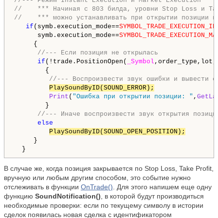
//--- Режим Instant Execution и Market Execution
//    *** Начиная с 803 билда, уровни Stop Loss и Ta
//    *** можно устанавливать при открытии позиции в
if
(symb.execution_mode==
SYMBOL_TRADE_EXECUTION_IN
      symb.execution_mode==
SYMBOL_TRADE_EXECUTION_MA
     {

//--- Если позиция не открылась
if
(!trade.PositionOpen(
_Symbol
,order_type,lot,
        {

//--- Воспроизвести звук ошибки и вывести с
PlaySoundByID(SOUND_ERROR);
Print
(
"Ошибка при открытии позиции: "
,
GetLa
        }

//--- Иначе воспроизвести звук открытия позици
else
PlaySoundByID(SOUND_OPEN_POSITION);
     }

  }
В случае же, когда позиция закрывается по Stop Loss, Take Profit,
вручную или любым другим способом, это событие нужно
отслеживать в функции
OnTrade()
. Для этого напишем еще одну
функцию
SoundNotification()
, в которой будут производиться
необходимые проверки: если по текущему символу в истории
сделок появилась новая сделка с идентификатором