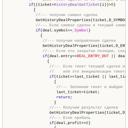
if
((ticket=
HistoryDealGetTicket
(i))>
0
)

           {

//--- получим символ сделки
            GetHistoryDealProperties(ticket,D_SYMBOL)
//--- Если символ сделки и текущий симво
if
(deal.symbol==
_Symbol
)

              {

//--- получим направление сделки
               GetHistoryDealProperties(ticket,D_ENTR
//--- Если это закрытие позиции, сокр
if
(deal.entry==
DEAL_ENTRY_OUT
 || deal
                 {

//--- Если тикет текущей сделки из
//    или это инициализация тикета
if
(ticket==last_ticket || last_tic
                    {

//--- Запомним тикет и выйдем
                     last_ticket=ticket;

return
;

                    }

//--- Получим результат сделки
                  GetHistoryDealProperties(ticket,D_P
//--- Если прибыль
if
(deal.profit>=
0
)
