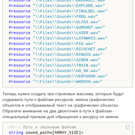
#resource 
"\\Files\\Sounds\\DRUMROLL.wav"
#resource 
"\\Files\\Sounds\\EXPLODE.wav"
#resource 
"\\Files\\Sounds\\FINALBEL.wav"
#resource 
"\\Files\\Sounds\\FROG.wav"
#resource 
"\\Files\\Sounds\\GLASS.wav"
#resource 
"\\Files\\Sounds\\GUNSHOT.wav"
#resource 
"\\Files\\Sounds\\LASER.wav"
#resource 
"\\Files\\Sounds\\LATNWHIS.wav"
#resource 
"\\Files\\Sounds\\PIG.wav"
#resource 
"\\Files\\Sounds\\RICOCHET.wav"
#resource 
"\\Files\\Sounds\\RINGIN.wav"
#resource 
"\\Files\\Sounds\\SIREN.wav"
#resource 
"\\Files\\Sounds\\TRAIN.wav"
#resource 
"\\Files\\Sounds\\UH_OH.wav"
#resource 
"\\Files\\Sounds\\VERYGOOD.wav"
#resource 
"\\Files\\Sounds\\WHOOSH.wav"
Теперь нужно создать три строковых массива, которые будут
содержать пути к файлам ресурсов, имена графических
объектов и отображаемый текст на графических объектах.
Обратите внимание на два двоеточия в пути к файлам -
специальный признак для обращения к ресурсу по имени.
//--- Путь к звуковым файлам
string
 sound_paths[ARRAY_SIZE]=
