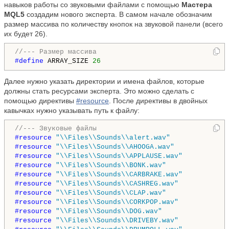
навыков работы со звуковыми файлами с помощью
Мастера
MQL5
создадим нового эксперта. В самом начале обозначим
размер массива по количеству кнопок на звуковой панели (всего
их будет 26).
//--- Размер массива
#define 
ARRAY_SIZE 
26
Далее нужно указать директории и имена файлов, которые
должны стать ресурсами эксперта. Это можно сделать с
помощью директивы
#resource
. После директивы в двойных
кавычках нужно указывать путь к файлу:
//--- Звуковые файлы
#resource 
"\\Files\\Sounds\\alert.wav"
#resource 
"\\Files\\Sounds\\AHOOGA.wav"
#resource 
"\\Files\\Sounds\\APPLAUSE.wav"
#resource 
"\\Files\\Sounds\\BONK.wav"
#resource 
"\\Files\\Sounds\\CARBRAKE.wav"
#resource 
"\\Files\\Sounds\\CASHREG.wav"
#resource 
"\\Files\\Sounds\\CLAP.wav"
#resource 
"\\Files\\Sounds\\CORKPOP.wav"
#resource 
"\\Files\\Sounds\\DOG.wav"
#resource 
"\\Files\\Sounds\\DRIVEBY.wav"