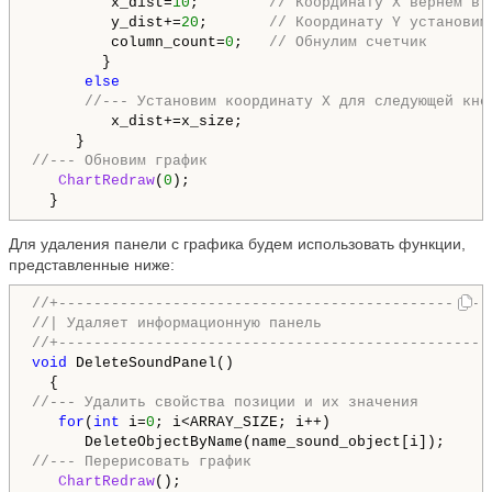
         x_dist=
10
;        
// Координату X вернем в 
         y_dist+=
20
;       
// Координату Y установим
         column_count=
0
;   
// Обнулим счетчик
        }

else
//--- Установим координату X для следующей кно
         x_dist+=x_size;

//--- Обновим график
ChartRedraw
(
0
);

  }
Для удаления панели с графика будем использовать функции,
представленные ниже:
//+-------------------------------------------------
//| Удаляет информационную панель                   
//+-------------------------------------------------
void
 DeleteSoundPanel()

//--- Удалить свойства позиции и их значения
for
(
int
 i=
0
; i<ARRAY_SIZE; i++)

//--- Перерисовать график
ChartRedraw
();
