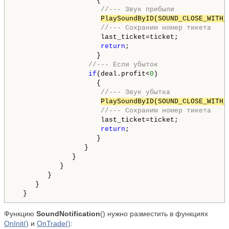
                    {

//--- Звук прибыли
PlaySoundByID(SOUND_CLOSE_WITH_
//--- Сохраним номер тикета
                     last_ticket=ticket;

return
;

                    }

//--- Если убыток
if
(deal.profit<
0
)

                    {

//--- Звук убытка
PlaySoundByID(SOUND_CLOSE_WITH_
//--- Сохраним номер тикета
                     last_ticket=ticket;

return
;

                    }

                 }

              }

           }

        }

     }

  }
Функцию
SoundNotification
() нужно разместить в функциях
OnInit()
и
OnTrade()
: