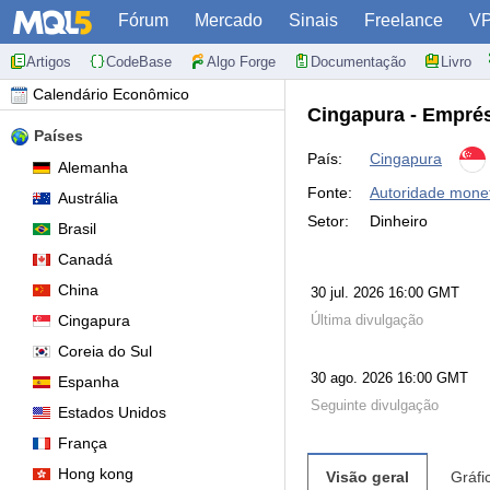
Fórum
Mercado
Sinais
Freelance
V
Artigos
CodeBase
Algo Forge
Documentação
Livro
Calendário Econômico
Cingapura - Empré
Países
País:
Cingapura
Alemanha
Fonte:
Autoridade monet
Austrália
Setor:
Dinheiro
Brasil
Canadá
China
30 jul. 2026 16:00 GMT
Cingapura
Última divulgação
Coreia do Sul
30 ago. 2026 16:00 GMT
Espanha
Seguinte divulgação
Estados Unidos
França
Hong kong
Visão geral
Gráfi