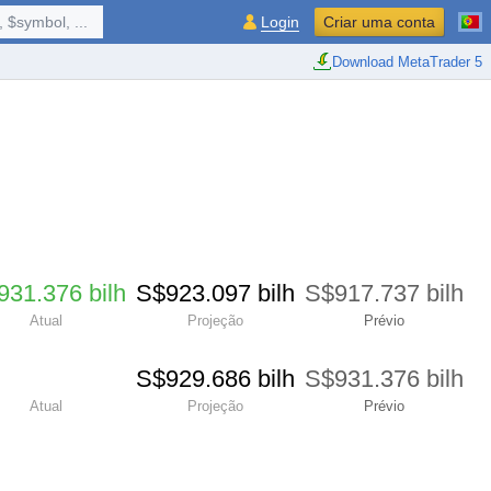
 $symbol, ...
Login
Criar uma conta
Download MetaTrader 5
931.376 bilh
S$​923.097 bilh
S$​917.737 bilh
Atual
Projeção
Prévio
S$​929.686 bilh
S$​931.376 bilh
Atual
Projeção
Prévio