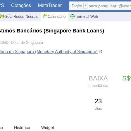
PS
Cotações
MetaTrader
Digite
/
para pesquisar: @user,
Guia Redes Neurais
Calendário
Terminal Web
stimos Bancários
(Singapore Bank Loans)
SGD, Dólar de Singapura
ária de Singapura (Monetary Authority of Singapore)
BAIXA
S$​
Importância
23
Dias
co
Histórico
Widget