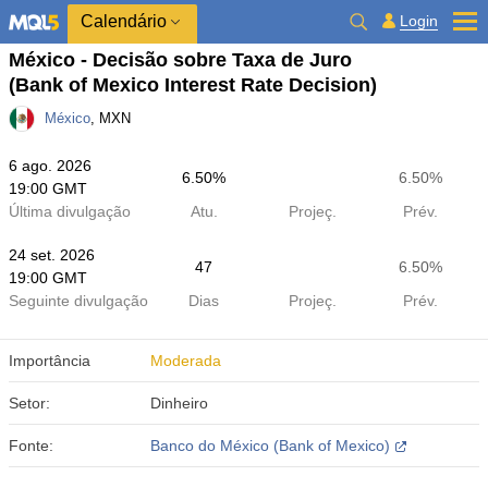
Calendário
Login
México - Decisão sobre Taxa de Juro
(Bank of Mexico Interest Rate Decision)
México
, MXN
6 ago. 2026
6.50%
6.50%
19:00 GMT
Última divulgação
Atu.
Projeç.
Prév.
24 set. 2026
47
6.50%
19:00 GMT
Seguinte divulgação
Dias
Projeç.
Prév.
Importância
Moderada
Setor:
Dinheiro
Fonte:
Banco do México (Bank of Mexico)